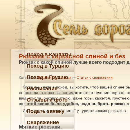
Поход в Карпаты
Рюкзаки с каркасной спиной и без
Рюкзак с какой спиной лучше всего подходит 
Поход в Турцию
Поход в Грузию
Категория:
Документы и статьи
>>
Статьи о снаряжении
Когда вы идете в поход, вы хотите, чтоб вашей спине 
Расписание
до похода, в горах вы понимаете это в течение первого 
вам, группе, руководителю, даже горы, кажется, грустнею
Отзывы и фото
вот,
чтоб спине было удобно, надо выбрать рюкзак с
Итак, вот они, виды “спины” у туристических рюкзаков.
Подать заявку
Снаряжение
Мягкие рюкзаки.