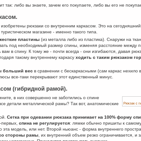
т так: либо вы знаете, зачем его покупаете, либо вы его не покупа
касом.
 изобретены рюкзаки со внутренним каркасом. Это на сегодняшний
 туристическом магазине - именно такого типа.
жесткие пластины
(из металла либо из пластика). Снаружи на тк
овать под необходимый размер спины, изменяя расстояние между 
ам в спину. К тому же - почти всегда - они изгибаются, давая рюк
годаря такому внутреннему каркасу
ходить с таким рюкзаком го
зы больший вес
в сравнении с бескаркасными (сам каркас нехило ве
плюсы все-таки перекрывают этот единственный минус.
сом (гибридной рамой).
ните, в них совершенно не заботились о спине
все детали металлической рамы? Так вот, анатомические
Рюкзак с 
кой.
Сетка при одевании рюкзака принимает на 100% форму сп
о-первых,
спина не регулируется
: лямки обычно пришиты к самому 
 эта модель, или нет. Второй ньюанс - форма внутреннего простра
 со стороны рамы
, их внутренний объем резко ограничивается, и з