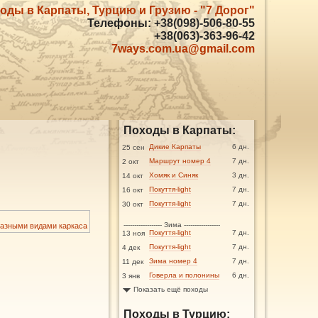
оды в Карпаты, Турцию и Грузию - "7 Дорог"
Телефоны: +38(098)-506-80-55
+38(063)-363-96-42
7ways.com.ua@gmail.com
Походы в Карпаты:
Дикие Карпаты
6 дн.
25 сен
Маршрут номер 4
7 дн.
2 окт
Хомяк и Синяк
3 дн.
14 окт
Покуття-light
7 дн.
16 окт
Покуття-light
7 дн.
30 окт
------------------ Зима -----------------
разными видами каркаса
Покуття-light
7 дн.
13 ноя
Покуття-light
7 дн.
4 дек
Зима номер 4
7 дн.
11 дек
Говерла и полонины
6 дн.
3 янв
Показать ещё походы
Походы в Турцию: