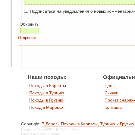
Подписаться на уведомления о новых комментария
Обновить
Отправить
Наши походы:
Официальн
Походы в Карпаты
Цены
Походы в Турцию
Скидки
Походы в Грузию
Прокат снаряж
Поход в Марокко
Контакты
Copyright:
7 Дорог - Походы в Карпаты, Турцию и Грузию
Design by: Yana [HRMFL] & Max [Romah]
Content by: Dmitry [Krabat]