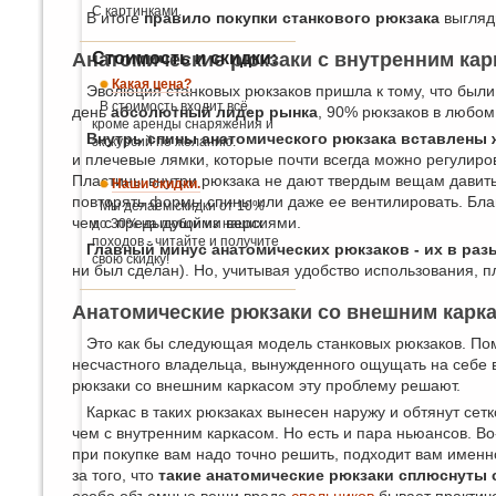
С картинками.
В итоге
правило покупки станкового рюкзака
выгляди
Анатомические рюкзаки с внутренним кар
Стоимость и скидки:
Какая цена?
Эволюция станковых рюкзаков пришла к тому, что были
В стоимость входит всё,
день
абсолютный лидер рынка
, 90% рюкзаков в любом
кроме аренды снаряжения и
Внутрь спины анатомического рюкзака вставлены 
экскурсий по желанию.
и плечевые лямки, которые почти всегда можно регулир
Пластины внутри рюкзака не дают твердым вещам давить в
Наши скидки.
повторять формы спины или даже ее вентилировать. Бла
Мы делаем скидки от 10%
чем с предыдущими версиями.
до 30% на любой из наших
походов - читайте и получите
Главный минус анатомических рюкзаков - их в ра
свою скидку!
ни был сделан). Но, учитывая удобство использования, 
Анатомические рюкзаки со внешним карка
Это как бы следующая модель станковых рюкзаков. Пом
несчастного владельца, вынужденного ощущать на себе 
рюкзаки со внешним каркасом эту проблему решают.
Каркас в таких рюкзаках вынесен наружу и обтянут сет
чем с внутренним каркасом. Но есть и пара ньюансов. В
при покупке вам надо точно решить, подходит вам именно
за того, что
такие анатомические рюкзаки сплюснуты