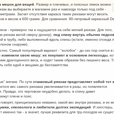
а мешок для вещей
. Размер и плечевых, и поясных лямок можно
кзак вы выбираете в магазине раз и навсегда только под себя -
метрами. Засчет отсутствия каркаса такие рюкзаки могут весить
в и весом в 600 грамм. Для сравнения: 80-литровый каркасный Deut
чи - примерно так и ощущается на себе мягкий рюкзак. Для того, 
ли рюкзак ватой сверху донизу),
под спину внутрь обычно подсо
тый в трубу, либо выложенный вдоль спины (кстати, именно отсюда
улоном снаружи).
но. Самый популярный вариант - “колобок” - до сих пор снится 
и изменили свою нишу: их покупают в основном легкоходы
, к
амм драгоценного веса, и ходят таким образом без лишнего веса. 
ать себя едой и вещами до беспамятства.
ые” мягкие. По сути
станковый рюкзак представляет собой тот 
В итоге вес самого рюкзака увеличивается в разы, но появляется
 Правда, это чертовски неудобно делать: в спину давит
режут плечи и пояс.
 говорят, принципиально неважно, какой вес внутри рюкзака, и их м
ники, спелеологи и любители долгих экспедиций
. И хипстеры,
 именно так - а значит, лучше реквизита для тру-походов не сущест