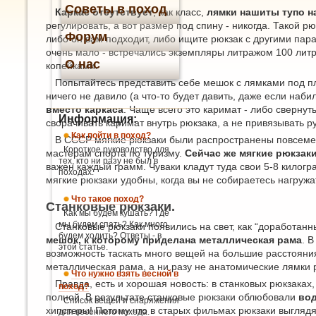
Советы в поход
Каркас отсутствует
, как класс,
лямки нашиты тупо н
регулировать, а вот размер под спину - никогда. Такой рю
Форум
либо он вам подходит, либо ищите рюкзак с другими пара
очень мало - встречались экземпляры литражом 100 литро
О нас
копейками.
Попытайтесь представить себе мешок с лямками под пле
ничего не давило (а что-то будет давить, даже если наби
вместо каркаса
. Чаще всего это каримат - либо сверну
Информация:
сворачивать каримат внутрь рюкзака, а не привязывать р
Как пойти в поход?
В СССР мягкие рюкзаки были распространены повсемест
Короткое руководство для
мастерам спорта по туризму.
Сейчас же мягкие рюкзак
тех, кто ни разу не был в
важен каждый грамм. Чуваки кладут туда свои 5-8 килогр
походах.
мягкие рюкзаки удобны, когда вы не собираетесь нагруж
Что такое поход?
Станковые рюкзаки.
Как мы будем кушать? Где
мы будем спать? Как много
Станковые рюкзаки появились на свет, как “доработанн
будем ходить? Ответы - в
мешок, к которому приделана металлическая рама
. 
этой статье.
возможность таскать много вещей на большие расстояния.
металлическая рама, а ни разу не анатомические лямки 
Что нужно взять весной в
Правда, есть и хорошая новость: в станковых рюкзаках,
поход?
полной. В результате станковые рюкзаки облюбовали
вод
Список вещей и снаряжения
хипстеры! Потому что в старых фильмах рюкзаки выглядят
для весеннего похода.