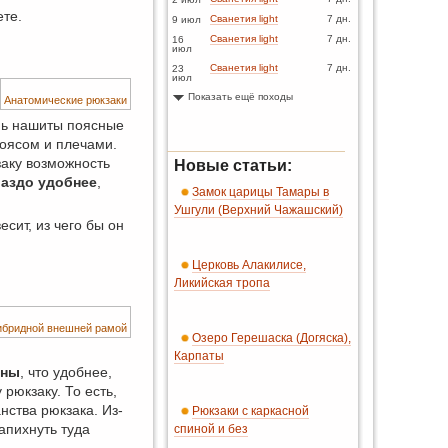
ете.
Сванетия light
7 дн.
9 июл
Сванетия light
7 дн.
16
июл
Сванетия light
7 дн.
23
июл
Показать ещё походы
Анатомические рюкзаки
ань нашиты поясные
поясом и плечами.
заку возможность
Новые статьи:
раздо удобнее
,
Замок царицы Тамары в
Ушгули (Верхний Чажашский)
сит, из чего бы он
Церковь Алакилисе,
Ликийская тропа
гибридной внешней рамой
Озеро Герешаска (Догяска),
Карпаты
ины
, что удобнее,
рюкзаку. То есть,
нства рюкзака. Из-
Рюкзаки с каркасной
апихнуть туда
спиной и без