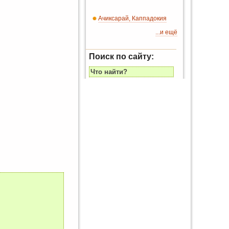
Ачиксарай, Каппадокия
...и ещё
Поиск по сайту: