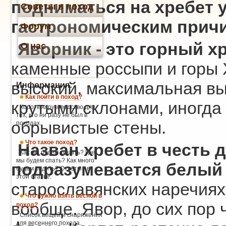
подниматься на хребет 
Советы в поход
гастрономическим прич
Форум
Яворник - это горный х
О нас
каменные россыпи и горы 
высокий, максимальная вы
Информация:
Как пойти в поход?
крутыми склонами, иногд
Короткое руководство для
тех, кто ни разу не был в
обрывистые стены.
походах.
Что такое поход?
Назван хребет в честь 
Как мы будем кушать? Где
мы будем спать? Как много
подразумевается белый
будем ходить? Ответы - в
этой статье.
старославянских наречиях
Что нужно взять весной в
вообще. Явор, до сих пор
поход?
Список вещей и снаряжения
для весеннего похода.