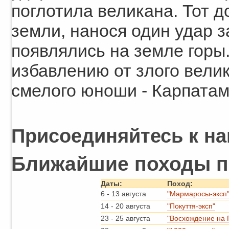
поглотила великана. Тот д
земли, нанося один удар з
появлялись на земле горы
избавлению от злого велик
смелого юноши - Карпатам
Присоединяйтесь к на
Ближайшие походы п
Даты:
Поход:
6
-
13 августа
"Мармаросы-эксп
14
-
20 августа
"Покуття-эксп"
23
-
25 августа
"Восхождение на 