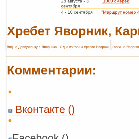
28 августа
-
3
"1000 смерек"
сентября
4
-
10 сентября
"Маршрут номер 4
Хребет Яворник, Ка
Вид на Довбушанку с Яворника
Одна из гор на хребте Яворник
Горги на Яворни
Комментарии:
Вконтакте (
)
Facebook ()