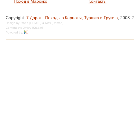
Поход в Марокко
Контакты
Copyright:
7 Дорог - Походы в Карпаты, Турцию и Грузию
, 2008–
Design by: Yana [HRMFL] & Max [Romah]
Content by: Dmitry [Krabat]
Powered by: