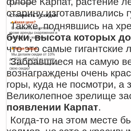
флоре Карпат, растение ле
С картинками.
старину изготавливались г
Стоимость и скидки:
Какая цена?
Также, поднявшись на хр
В стоимость входит всё,
кроме аренды снаряжения и
буки, высота которых до
экскурсий по желанию.
что это самые гигантские 
Наши скидки.
Мы делаем скидки от 10%
Забравшиеся на самую ве
до 30% на любой из наших
походов - читайте и получите
свою скидку!
вознаграждены очень кра
горы, куда не посмотри, а 
Великолепное зрелище за
появлении Карпат
.
Когда-то на этом месте б