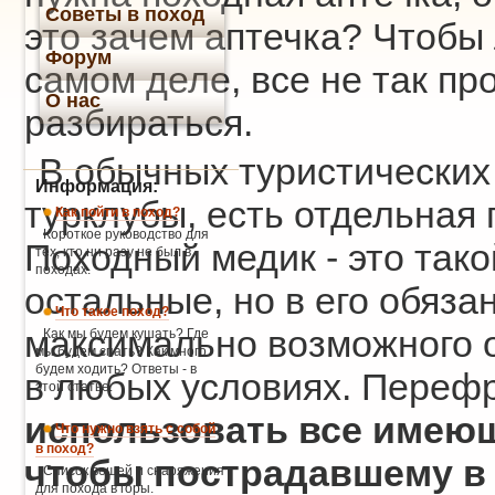
Советы в поход
это зачем аптечка? Чтобы 
Форум
самом деле, все не так пр
О нас
разбираться.
В обычных туристических
Информация:
турклубы, есть отдельная 
Как пойти в поход?
Короткое руководство для
Походный медик - это тако
тех, кто ни разу не был в
походах.
остальные, но в его обяза
Что такое поход?
максимально возможного
Как мы будем кушать? Где
мы будем спать? Как много
будем ходить? Ответы - в
в любых условиях. Переф
этой статье.
использовать все имеющ
Что нужно взять с собой
в поход?
чтобы пострадавшему в 
Список вещей и снаряжения
для похода в горы.