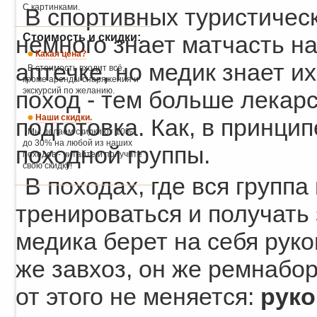
С картинками.
В спортивных туристичес
Стоимость и скидки:
немного знает матчасть н
Какая цена?
аптечке, но медик знает и
В стоимость входит всё,
кроме аренды снаряжения и
экскурсий по желанию.
поход - тем больше лекарс
Наши скидки.
подготовка. Как, в принци
Мы делаем скидки от 10%
до 30% на любой из наших
походной группы.
походов - читайте и получите
свою скидку!
В походах, где вся групп
тренироваться и получать
медика берет на себя руко
же завхоз, он же ремнабор
от этого не меняется:
руко