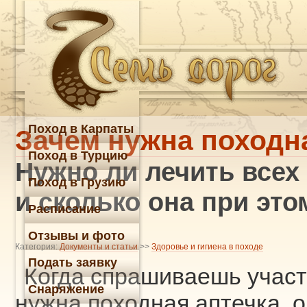
Поход в Карпаты
Зачем нужна походн
Поход в Турцию
Нужно ли лечить всех
Поход в Грузию
и сколько она при эт
Расписание
Отзывы и фото
Категория:
Документы и статьи
>>
Здоровье и гигиена в походе
Подать заявку
Когда спрашиваешь участ
Снаряжение
нужна походная аптечка, о