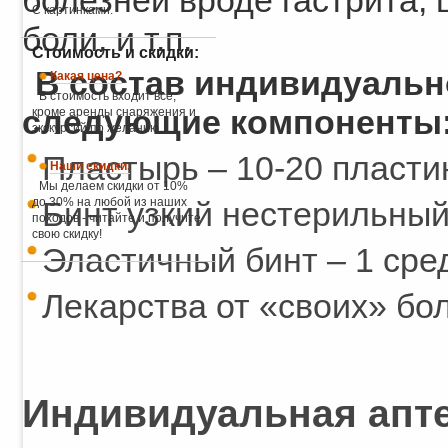
болезней вроде гастрита, 
С картинками.
боли, и т.п.
Стоимость и скидки:
В состав индивидуальн
Какая цена?
В стоимость входит всё,
следующие компоненты
кроме аренды снаряжения и
экскурсий по желанию.
Пластырь – 10-20 пласти
Наши скидки.
Мы делаем скидки от 10%
до 30% на любой из наших
Бинт узкий нестерильный
походов - читайте и получите
свою скидку!
Эластичный бинт – 1 сред
Лекарства от «своих» бо
Индивидуальная апте