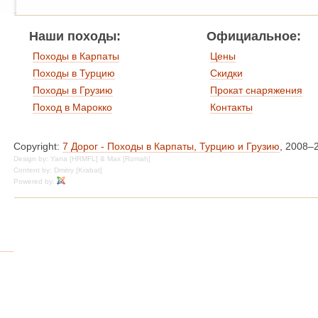
Наши походы:
Официальное:
Походы в Карпаты
Цены
Походы в Турцию
Скидки
Походы в Грузию
Прокат снаряжения
Поход в Марокко
Контакты
Copyright:
7 Дорог - Походы в Карпаты, Турцию и Грузию
, 2008–
Design by: Yana [HRMFL] & Max [Romah]
Content by: Dmitry [Krabat]
Powered by: