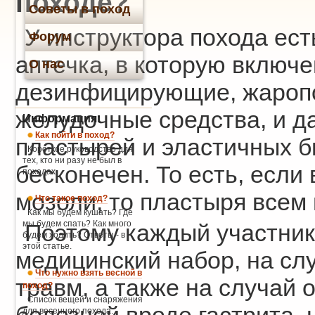
походе?
Советы в поход
У инструктора похода ест
Форум
аптечка, в которую включ
О нас
дезинфицирующие, жароп
желудочные средства, и д
Информация:
Как пойти в поход?
пластырей и эластичных би
Короткое руководство для
тех, кто ни разу не был в
бесконечен. То есть, если
походах.
мозоли, то пластыря всем 
Что такое поход?
Как мы будем кушать? Где
мы будем спать? Как много
Поэтому каждый участник
будем ходить? Ответы - в
этой статье.
медицинский набор, на сл
Что нужно взять весной в
травм, а также на случай 
поход?
Список вещей и снаряжения
для весеннего похода.