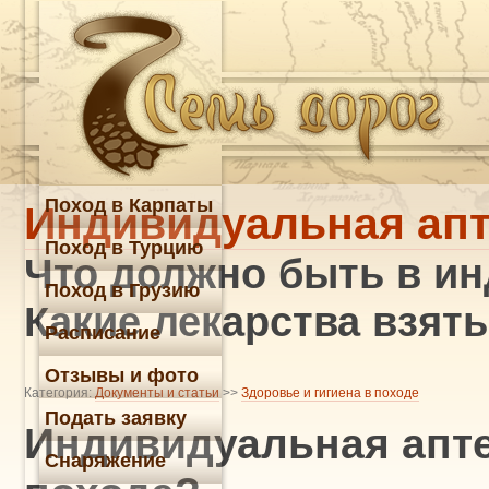
Поход в Карпаты
Индивидуальная апт
Поход в Турцию
Что должно быть в и
Поход в Грузию
Какие лекарства взять
Расписание
Отзывы и фото
Категория:
Документы и статьи
>>
Здоровье и гигиена в походе
Подать заявку
Индивидуальная аптеч
Снаряжение