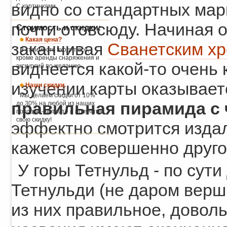
видно со стандартных мар
С картинками.
почти отовсюду. Начиная 
Стоимость и скидки:
Какая цена?
заканчивая
Сванетским х
В стоимость входит всё,
кроме аренды снаряжения и
виднеется какой-то очень 
экскурсий по желанию.
изучении карты оказывает
Наши скидки.
Мы делаем скидки от 10%
правильная пирамида с
до 30% на любой из наших
походов - читайте и получите
свою скидку!
эффектно смотрится издал
кажется совершенно друг
У горы Тетнульд - по сути
Тетнульди (не даром верши
из них правильное, доволь