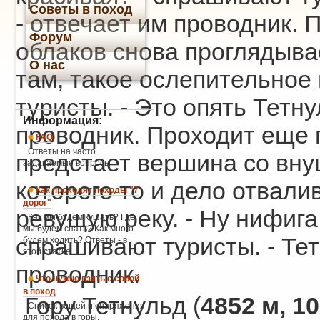
Советы в поход
- отвечает им проводник. 
Форум
облаков снова проглядывае
О нас
там, такое ослепительное
туристы. - Это опять Тетну
Информация:
проводник. Проходит еще 
FAQ
Ответы на часто
предстает вершина со вну
задаваемые вопросы
которого то и дело отвали
Как проходят походы "7
дорог"
ревущую реку. - Ну нифига 
Как мы будем кушать? Где
мы будем спать? Как много
спрашивают туристы. - Тет
будем ходить? Ответы - в
этой статье.
проводник.
Что нужно взять с собой
в поход
Гору Тетнульд (
4852 м, 1
Список вещей и снаряжения
для похода в горы.