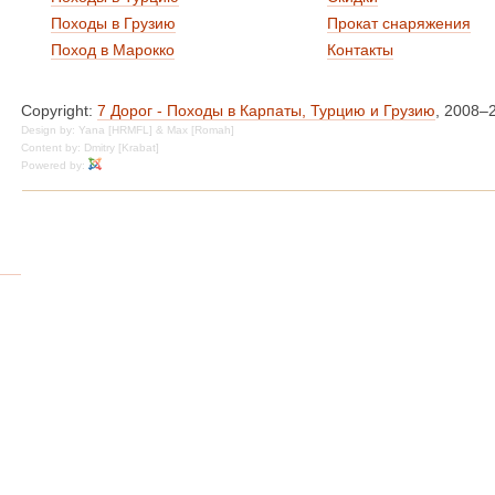
Походы в Грузию
Прокат снаряжения
Поход в Марокко
Контакты
Copyright:
7 Дорог - Походы в Карпаты, Турцию и Грузию
, 2008–
Design by: Yana [HRMFL] & Max [Romah]
Content by: Dmitry [Krabat]
Powered by: