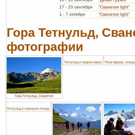
17
-
23 сентября
"Сванетия light"
1
-
7 октября
"Сванетия light"
Гора Тетнульд, Сване
фотографии
Тетнульд и ледник Адиш
Река Адиши, текущ
Гора Тетнульд, Сванетия
Тетнульд в хорошую погоду