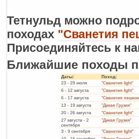
Тетнульд можно подр
походах
"Сванетия пе
Присоединяйтесь к на
Ближайшие походы по
Даты:
Поход:
23
-
29 июля
"Сванетия light"
6
-
12 августа
"Сванетия light"
6
-
17 августа
"Сванетия пешком
13
-
19 августа
"Дикая Грузия"
20
-
26 августа
"Сванетия light"
27 августа
-
2
"Дикая Грузия"
сентября
3
-
9 сентября
"Сванетия light"
10
-
16 сентября
"Дикая Грузия"