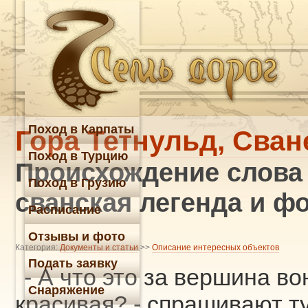
Поход в Карпаты
Гора Тетнульд, Сван
Поход в Турцию
Происхождение слова 
Поход в Грузию
сванская легенда и ф
Расписание
Отзывы и фото
Категория:
Документы и статьи
>>
Описание интересных объектов
Подать заявку
- А что это за вершина во
Снаряжение
красивая? - спрашивают ту