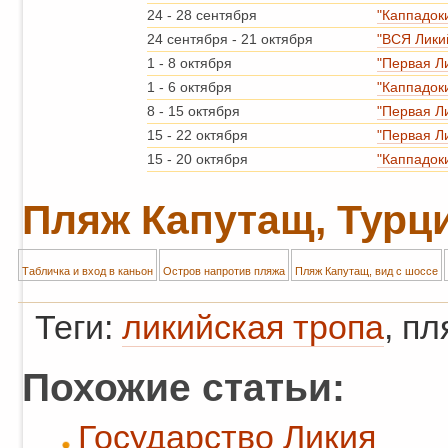
24
-
28 сентября
"Каппадок
24 сентября
-
21 октября
"ВСЯ Лики
1
-
8 октября
"Первая Л
1
-
6 октября
"Каппадок
8
-
15 октября
"Первая Л
15
-
22 октября
"Первая Л
15
-
20 октября
"Каппадок
Пляж Капутащ, Турц
Табличка и вход в каньон
Остров напротив пляжа
Пляж Капутащ, вид с шоссе
Теги:
ликийская тропа
, п
Похожие статьи:
Государство Ликия