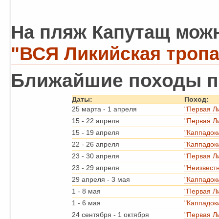
На пляж Капутащ можн
"ВСЯ Ликийская тропа
Ближайшие походы п
Даты:
Поход:
25 марта
-
1 апреля
"Первая Л
15
-
22 апреля
"Первая Л
15
-
19 апреля
"Каппадок
22
-
26 апреля
"Каппадок
23
-
30 апреля
"Первая Л
23
-
29 апреля
"Неизвест
29 апреля
-
3 мая
"Каппадок
1
-
8 мая
"Первая Л
1
-
6 мая
"Каппадок
24 сентября
-
1 октября
"Первая Л