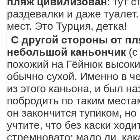
пляж цивилизован
: тут 
раздевалки и даже туалет
мест. Это Турция, детка!
С другой стороны от пл
небольшой каньончик
(с
похожий на Гёйнюк высоки
обычно сухой. Именно в че
из этого каньона, и был н
побродить по таким местам
он закончится тупиком, но
учтите, что без каски ходи
стремновато: мало ли, как