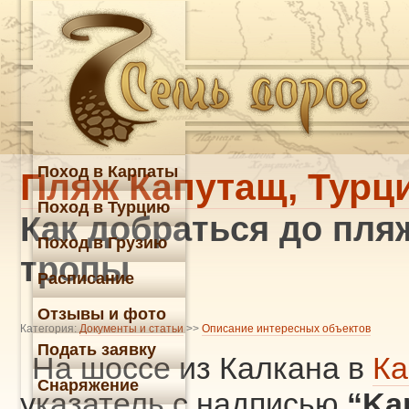
Поход в Карпаты
Пляж Капутащ, Турц
Поход в Турцию
Как добраться до пля
Поход в Грузию
тропы
Расписание
Отзывы и фото
Категория:
Документы и статьи
>>
Описание интересных объектов
Подать заявку
На шоссе из Калкана в
К
Снаряжение
указатель с надписью
“Ka