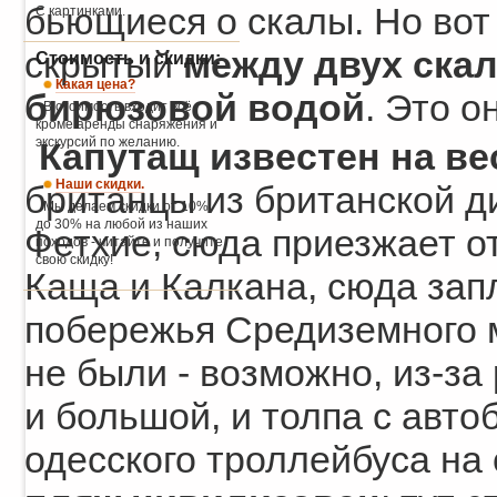
бьющиеся о скалы. Но вот
С картинками.
скрытый
между двух ска
Стоимость и скидки:
Какая цена?
бирюзовой водой
. Это о
В стоимость входит всё,
кроме аренды снаряжения и
экскурсий по желанию.
Капутащ известен на ве
Наши скидки.
британцы из британской д
Мы делаем скидки от 10%
до 30% на любой из наших
Фетхие, сюда приезжает о
походов - читайте и получите
свою скидку!
Каща и Калкана, сюда зап
побережья Средиземного м
не были - возможно, из-за
и большой, и толпа с авто
одесского троллейбуса на 