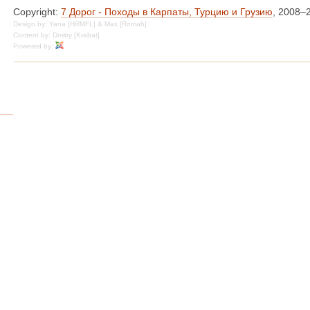
Copyright:
7 Дорог - Походы в Карпаты, Турцию и Грузию
, 2008–
Design by: Yana [HRMFL] & Max [Romah]
Content by: Dmitry [Krabat]
Powered by: