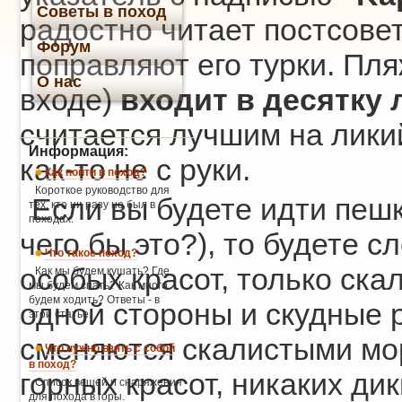
Советы в поход
радостно читает постсоветс
Форум
поправляют его турки. Пля
О нас
входе)
входит в десятку
считается лучшим на лики
Информация:
как-то не с руки.
Как пойти в поход?
Короткое руководство для
Если вы будете идти пешк
тех, кто ни разу не был в
походах.
чего бы это?), то будете 
Что такое поход?
особых красот, только ска
Как мы будем кушать? Где
мы будем спать? Как много
будем ходить? Ответы - в
одной стороны и скудные 
этой статье.
сменяются скалистыми мо
Что нужно взять с собой
в поход?
горных красот, никаких ди
Список вещей и снаряжения
для похода в горы.