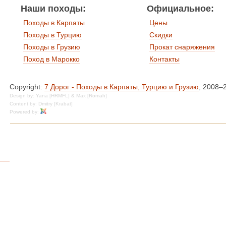
Наши походы:
Официальное:
Походы в Карпаты
Цены
Походы в Турцию
Скидки
Походы в Грузию
Прокат снаряжения
Поход в Марокко
Контакты
Copyright:
7 Дорог - Походы в Карпаты, Турцию и Грузию
, 2008–
Design by: Yana [HRMFL] & Max [Romah]
Content by: Dmitry [Krabat]
Powered by: