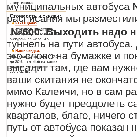
муниципальных автобуса
С картинками.
расписания мы разместили
Стоимость и скидки:
Какая цена?
№600: Выходить надо н
В стоимость входит всё,
кроме аренды снаряжения и
экскурсий по желанию.
туннель на пути автобуса
Наши скидки.
это слово на бумажке и по
Мы делаем скидки от 10%
до 30% на любой из наших
высадит там, где вам нужн
походов - читайте и получите
свою скидку!
ваши скитания не окончат
мимо Калеичи, но в сам ра
нужно будет преодолеть с
кварталов, благо, ничего 
путь от автобуса показан н