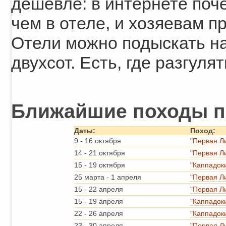
дешевле: в интернете поче
чем в отеле, и хозяевам п
Отели можно подыскать на
двухсот. Есть, где разгулят
Ближайшие походы п
Даты:
Поход:
9
-
16 октября
"Первая Л
14
-
21 октября
"Первая Л
15
-
19 октября
"Каппадок
25 марта
-
1 апреля
"Первая Л
15
-
22 апреля
"Первая Л
15
-
19 апреля
"Каппадок
22
-
26 апреля
"Каппадок
23
-
30 апреля
"Первая Л