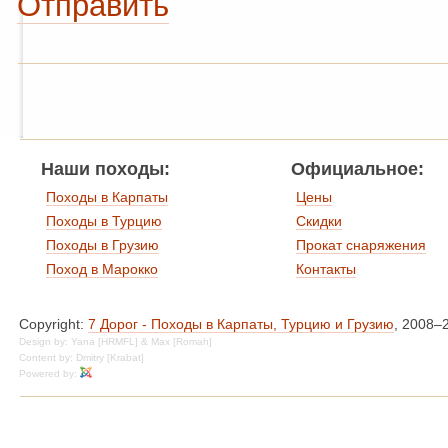
Отправить
Наши походы:
Официальное:
Походы в Карпаты
Цены
Походы в Турцию
Скидки
Походы в Грузию
Прокат снаряжения
Поход в Марокко
Контакты
Copyright:
7 Дорог - Походы в Карпаты, Турцию и Грузию
, 2008–
Design by: Yana [HRMFL] & Max [Romah]
Content by: Dmitry [Krabat]
Powered by: