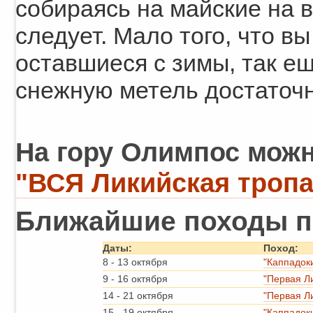
собираясь на майские на в
следует. Мало того, что в
оставшиеся с зимы, так ещ
снежную метель достаточн
На гору Олимпос можн
"ВСЯ Ликийская тропа
Ближайшие походы п
Даты:
Поход:
8
-
13 октября
"Каппадок
9
-
16 октября
"Первая Л
14
-
21 октября
"Первая Л
15
-
19 октября
"Каппадок