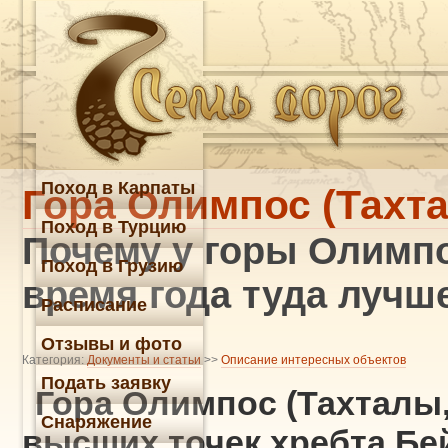
Поход в Карпаты
Гора Олимпос (Тахт
Поход в Турцию
Почему у горы Олимпо
Поход в Грузию
время года туда лучш
Расписание
Отзывы и фото
Категория:
Документы и статьи
>>
Описание интересных объектов
Подать заявку
Гора Олимпос (Тахталы, 
Снаряжение
высших точек хребта Бе