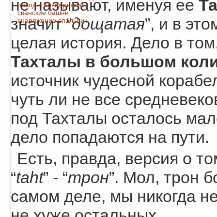
не называют, именуя ее
Т
поход в Крым
рюкзак
сванские башни
значит “
дощатая
”, и в э
снаряжение
спальник
целая история. Дело в том
Тахталы в большом коли
источник чудесной корабе
чуть ли не все средневеко
под Тахталы осталось мало
дело попадаются на пути.
Есть, правда, версия о том
“
taht
” - “
трон
”. Мол, трон б
самом деле, мы никогда не
не хуже остальных.