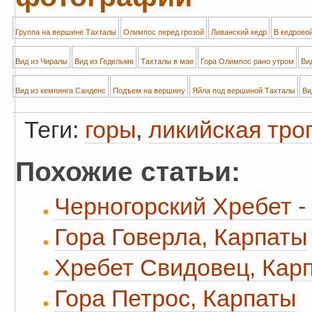
Группа на вершине Тахталы
Олимпос перед грозой
Ливанский кедр
В кедрово
Вид из Чиралы
Вид из Гедельме
Тахталы в мае
Гора Олимпос рано утром
Вид
Вид из кемпинга Санденс
Подъем на вершину
Яйла под вершиной Тахталы
Ви
Теги:
горы
,
ликийская тро
Похожие статьи:
Черногорский Хребет -
Гора Говерла, Карпаты
Хребет Свидовец, Кар
Гора Петрос, Карпаты