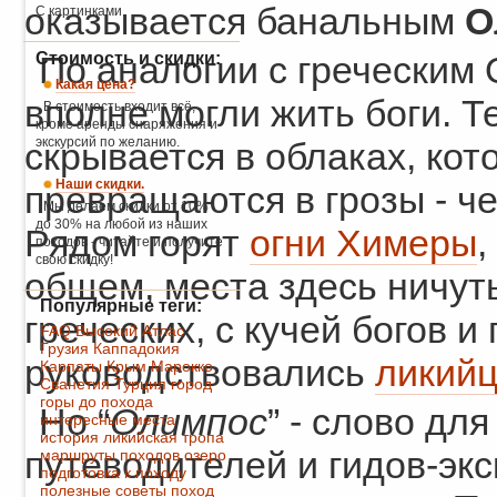
оказывается банальным
О
С картинками.
Стоимость и скидки:
По аналогии с греческим
Какая цена?
вполне могли жить боги. Т
В стоимость входит всё,
кроме аренды снаряжения и
экскурсий по желанию.
скрывается в облаках, кот
Наши скидки.
превращаются в грозы - ч
Мы делаем скидки от 10%
до 30% на любой из наших
Рядом горят
огни Химеры
,
походов - читайте и получите
свою скидку!
общем, места здесь ничут
Популярные теги:
греческих, с кучей богов и
FAQ
Высокий Атлас
Грузия
Каппадокия
руководствовались
ликий
Карпаты
Крым
Марокко
Сванетия
Турция
город
горы
до похода
Но “
Олимпос
” - слово дл
интересные места
история
ликийская тропа
путеводителей и гидов-экс
маршруты походов
озеро
подготовка к походу
полезные советы
поход