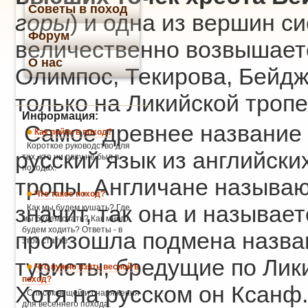
Советы в поход
горы
) и одна из вершин с
Форум
величественно возвышает
О нас
Олимпос, Текирова, Бейдж
только на Ликийской тропе
Информация:
Самое древнее название 
Как пойти в поход?
Короткое руководство для
русский язык из английски
тех, кто ни разу не был в
походах.
тропы. Англичане называю
Что такое поход?
значит, так она и называе
Как мы будем кушать? Где
мы будем спать? Как много
будем ходить? Ответы - в
произошла подмена назван
этой статье.
туристы, бредущие по Лики
Что нужно взять весной в
поход?
Хотя на русском он Ксанф
Список вещей и снаряжения
для весеннего похода.