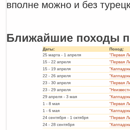
вполне можно и без турец
Ближайшие походы п
Даты:
Поход:
25 марта
-
1 апреля
"Первая Л
15
-
22 апреля
"Первая Л
15
-
19 апреля
"Каппадок
22
-
26 апреля
"Каппадок
23
-
30 апреля
"Первая Л
23
-
29 апреля
"Неизвест
29 апреля
-
3 мая
"Каппадок
1
-
8 мая
"Первая Л
1
-
6 мая
"Каппадок
24 сентября
-
1 октября
"Первая Л
24
-
28 сентября
"Каппадок