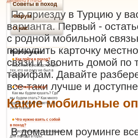
Документы и статьи
Советы в поход
По приезду в Турцию у ва
Форум
варианта. Первый - остать
О нас
с родной мобильной связь
прикупить карточку местн
Информация:
связи и звонить домой по 
Как пойти в поход?
Короткое руководство для
тех, кто ни разу не был в
тарифам. Давайте разбере
походах.
все-таки лучше и доступне
Что такое поход?
Как мы будем кушать? Где
мы будем спать? Как много
Какие мобильные оп
будем ходить? Ответы - в
этой статье.
Что нужно взять с собой
в поход?
В домашнем роуминге все
Список вещей и снаряжения
для похода в горы.