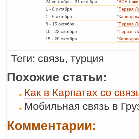
24 сентября
-
21 октября
"ВСЯ Лики
1
-
8 октября
"Первая Л
1
-
6 октября
"Каппадок
8
-
15 октября
"Первая Л
15
-
22 октября
"Первая Л
15
-
20 октября
"Каппадок
Теги: связь, турция
Похожие статьи:
Как в Карпатах со свя
Мобильная связь в Гру
Комментарии: