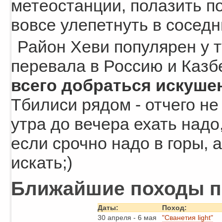
метеостанции, полазить п
вовсе улепетнуть в сосе
Район Хеви популярен у т
перевала в Россию и Казб
всего добраться искуше
Тбилиси рядом - отчего не
утра до вечера ехать надо, 
если срочно надо в горы, а
искать;)
Ближайшие походы по
Даты:
Поход:
30 апреля
-
6 мая
"Сванетия light"