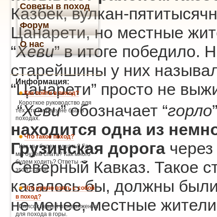
Советы в поход
Казбек, вулкан-пятитысяч
Форум
Цанарети, но местные жит
О нас
“
Хеви
” в итоге победило.
старейшины у них называл
Информация:
“Цанарети” просто не выжи
Как пойти в поход?
Короткое руководство для
“
Хеви
” обозначает “
горло
тех, кто ни разу не был в
походах.
находится одна из немн
Что такое поход?
Грузинская дорога
через
Как мы будем кушать? Где
мы будем спать? Как много
Северный Кавказ. Такое с
будем ходить? Ответы - в
этой статье.
казалось бы, должны были
Что нужно взять с собой
в поход?
не менее, местные жители
Список вещей и снаряжения
для похода в горы.