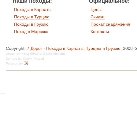
Наши походы:
Официальное:
Походы в Карпаты
Цены
Походы в Турцию
Скидки
Походы в Грузию
Прокат снаряжения
Поход в Марокко
Контакты
Copyright:
7 Дорог - Походы в Карпаты, Турцию и Грузию
, 2008–
Design by: Yana [HRMFL] & Max [Romah]
Content by: Dmitry [Krabat]
Powered by: