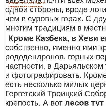
выселила почти всех мохе
рюкзак
сванские башни
снаряжение
спальник
одной стороны, вроде логи
чем в суровых горах. С др
многим традициям в местн
Кроме Казбека, в Хеви 
собственно, именно ими кр
рододендронов, горных пе
частности, в Дарьяльском
и фотографировать. Кроме
есть несколько милых церк
Гергетский Троицкий Собо
крепость. А вот
лесов тут