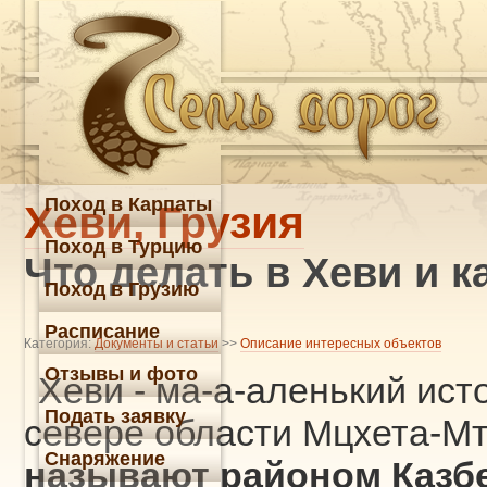
Поход в Карпаты
Хеви, Грузия
Поход в Турцию
Что делать в Хеви и к
Поход в Грузию
Расписание
Категория:
Документы и статьи
>>
Описание интересных объектов
Отзывы и фото
Хеви - ма-а-аленький ист
Подать заявку
севере области Мцхета-М
Снаряжение
называют районом Казб