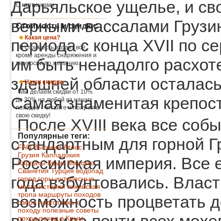
Дарьяльское ущелье, и св
С картинками.
верными вассалами Грузин
Стоимость и скидки:
Какая цена?
периода с конца XVII по се
В стоимость входит всё,
кроме аренды снаряжения и
им быть ненадолго расхот
экскурсий по желанию.
здешней области осталась
Наши скидки.
Мы делаем скидки от 10%
Самая знаменитая крепость
до 30% на любой из наших
походов - читайте и получите
свою скидку!
После XVIII века все соб
Популярные теги:
стандартным для горной Г
FAQ
Высокий Атлас
Грузия
Каппадокия
Российская империя. Все 
Карпаты
Крым
Марокко
Сванетия
Турция
водопад
года взбунтовались. Влас
город
горы
интересные
места
история
ликийская
тропа
маршруты походов
возможность процветать до
озеро
подготовка к
походу
полезные советы
поход
поход в Крым