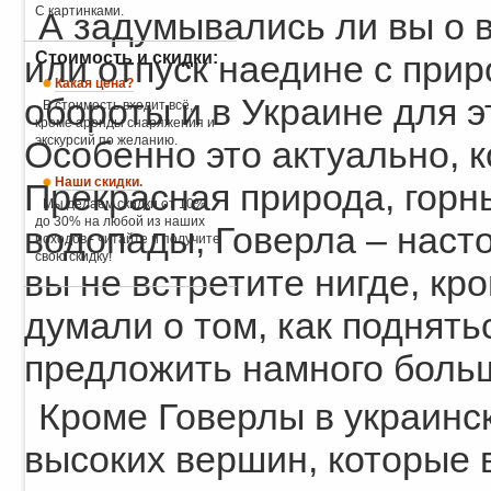
С картинками.
А задумывались ли вы о 
Стоимость и скидки:
или отпуск наедине с при
Какая цена?
обороты и в Украине для э
В стоимость входит всё,
кроме аренды снаряжения и
экскурсий по желанию.
Особенно это актуально, к
Наши скидки.
Прекрасная природа, горн
Мы делаем скидки от 10%
до 30% на любой из наших
водопады, Говерла – наст
походов - читайте и получите
свою скидку!
вы не встретите нигде, кр
думали о том, как поднят
предложить намного боль
Кроме Говерлы в украинск
высоких вершин, которые в