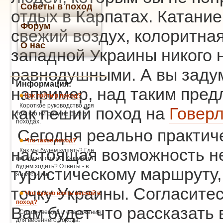
Советы в поход
отдых в Карпатах. Катание
Форум
свежий воздух, колоритная
О нас
западной Украины никого 
равнодушными. А вы заду
Информация:
например, над таким пре
Как пойти в поход?
Короткое руководство для
как пеший поход на
Говер
тех, кто ни разу не был в
походах.
Сегодня реально практиче
Что такое поход?
настоящая возможность не
Как мы будем кушать? Где
мы будем спать? Как много
будем ходить? Ответы - в
туристическому маршруту,
этой статье.
точку Украины. Согласите
Что нужно взять весной в
поход?
Вам будет что рассказать
Список вещей и снаряжения
для весеннего похода.