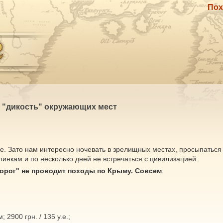
Пох
и "дикость" окружающих мест
все. Зато нам интересно ночевать в зрелищных местах, просыпаться
нкам и по несколько дней не встречаться с цивилизацией.
дорог" не проводит походы по Крыму. Совсем
.
; 2900 грн. / 135 у.е.;