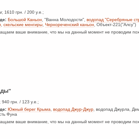
; 1610 грн. / 200 у.е.;
де:
Большой Каньон
, "Ванна Молодости",
водопад "Серебряные ст
я
,
скельские менгиры
,
Чернореченский каньон
, Объект-221("Алсу")
щаем ваше внимание, что мы на данный момент не проводим пох
ады"
 940 грн. / 123 у.е.;
де:
Южный берег Крыма
,
водопад Джур-Джур
, водопад Джурла, Де
сть Фуна
щаем ваше внимание, что мы на данный момент не проводим пох