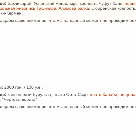
де:
Бахчисарай, Успенский монастырь, крепость Чуфут-Кале,
пеще
кальная живопись Таш-Аира
,
Алимова балка
, Сюйренская крепость
ски-Кермен;
щаем ваше внимание, что мы на данный момент не проводим пох
; 2800 грн. / 130 у.е.;
де:
каньон реки Бурульча, плато Орта-Сырт,
плато Караби
,
пещера
, "Чёртовы ворота"
щаем ваше внимание, что мы на данный момент не проводим пох