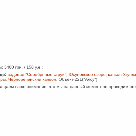
; 3400 грн. / 158 у.е.;
де:
водопад "Серебряные струи", Юсуповское озеро
,
каньон Узунд
иры
,
Чернореченский каньон
, Объект-221("Алсу")
щаем ваше внимание, что мы на данный момент не проводим пох