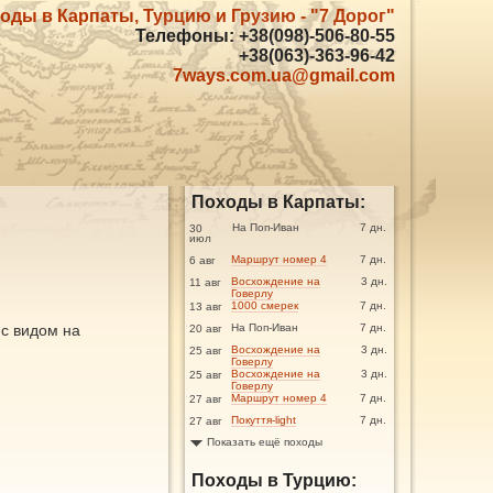
оды в Карпаты, Турцию и Грузию - "7 Дорог"
Телефоны: +38(098)-506-80-55
+38(063)-363-96-42
7ways.com.ua@gmail.com
Походы в Карпаты:
На Поп-Иван
7 дн.
30
июл
Маршрут номер 4
7 дн.
6 авг
Восхождение на
3 дн.
11 авг
Говерлу
1000 смерек
7 дн.
13 авг
 с видом на
На Поп-Иван
7 дн.
20 авг
Восхождение на
3 дн.
25 авг
Говерлу
Восхождение на
3 дн.
25 авг
Говерлу
Маршрут номер 4
7 дн.
27 авг
Покуття-light
7 дн.
27 авг
Показать ещё походы
Походы в Турцию: