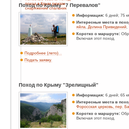
поход в Крым
рюкзак
Поход по Крыму "7 Перевалов"
снаряжение
спальник
Информация:
6 дней; 75 км
Интересные места в похо
яйла
,
Долина Привидений
,
Коротко о маршруте:
Обра
Включая этот поход.
Подробнее (лето)...
Подать заявку.
Поход по Крыму "Зрелищный"
Информация:
6 дней; 65 км
Интересные места в похо
Форосская церковь, пер. Б
Коротко о маршруте:
Обра
Включая этот поход.