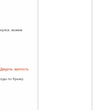
янулся, можем
 Джурла
,
крепость
оды по Крыму.