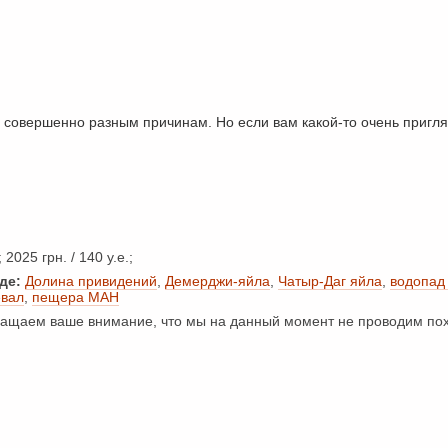
о совершенно разным причинам. Но если вам какой-то очень пригл
 2025 грн. / 140 у.е.;
де:
Долина привидений
,
Демерджи-яйла
,
Чатыр-Даг яйла
,
водопад
евал
,
пещера МАН
щаем ваше внимание, что мы на данный момент не проводим пох