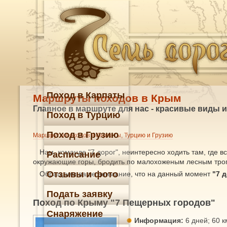
Поход в Карпаты
Маршруты походов в Крым
Главное в маршруте для нас - красивые виды 
Поход в Турцию
Поход в Грузию
Маршруты походов в Карпаты, Турцию и Грузию
Нам, команде "7 дорог", неинтересно ходить там, где 
Расписание
окружающие горы, бродить по малохоженым лесным тропи
Отзывы и фото
Обращаем ваше внимание, что на данный момент
"7 
Подать заявку
Поход по Крыму "7 Пещерных городов"
Снаряжение
Информация:
6 дней; 60 км