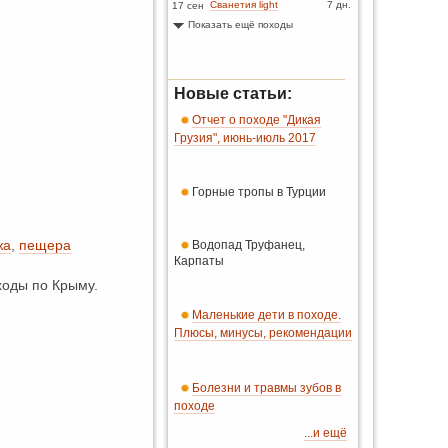
Сванетия light
7 дн.
17 сен
Показать ещё походы
Новые статьи:
Отчет о походе "Дикая
Грузия", июнь-июль 2017
Горные тропы в Турции
жа
,
пещера
Водопад Труфанец,
Карпаты
оды по Крыму.
Маленькие дети в походе.
Плюсы, минусы, рекомендации
Болезни и травмы зубов в
походе
...и ещё