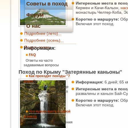
Советы в поход
Интересные места в похо
Кермен и Качи-Кальон,
нас
монастырь Челтер-Коба, Э
Форум
Коротко о маршруте:
Обра
Включая этот поход.
О нас
Подробнее (лето)...
Подробнее (осень)...
Подать заявку.
Информация:
FAQ
Ответы на часто
задаваемые вопросы
Поход по Крыму "Затерянные каньоны"
Как проходят походы "7
дорог"
Информация:
6 дней; 65 км
Как мы будем кушать? Где
Интересные места в похо
мы будем спать? Как много
развалины и каньон Бай-Су
будем ходить? Ответы - в
Коротко о маршруте:
Обра
этой статье.
Включая этот поход.
Что нужно взять с собой
в поход
Список вещей и снаряжения
для похода в горы.