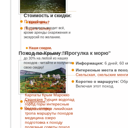
С картинками.
Стоимость и скидки:
Подробнее...
Какая цена?
В стоимость входит всё,
Подать заявку.
кроме аренды снаряжения и
экскурсий по желанию.
Наши скидки.
Поход по Крыму "Прогулка к морю"
Мы делаем скидки от 10%
до 30% на любой из наших
походов - читайте и получите
Информация:
6 дней; 60 км
свою скидку!
Интересные места в похо
Скельская
,
скельские менг
Популярные теги:
Коротко о маршруте:
Обра
FAQ
Высокий Атлас
Включая этот поход.
Грузия
Каппадокия
Карпаты
Крым
Марокко
Сванетия
Турция
водопад
Подробнее...
город
горы
интересные
Подать заявку.
места
история
ликийская
тропа
маршруты походов
медицина
озеро
подготовка к походу
полезные советы
поход