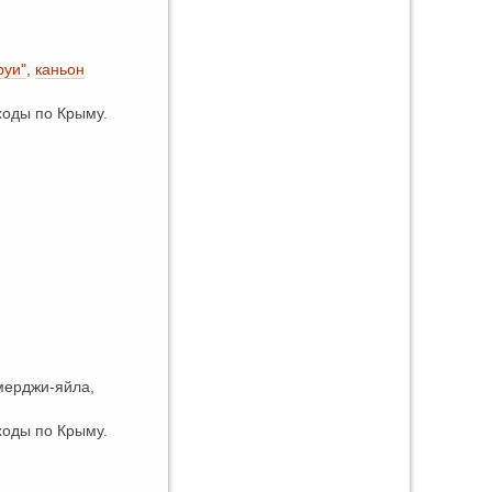
руи"
,
каньон
оды по Крыму.
мерджи-яйла,
оды по Крыму.