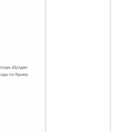
астырь Шулдан
оды по Крыму.