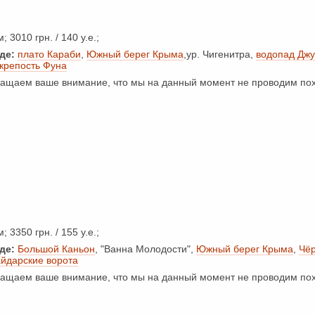
; 3010 грн. / 140 у.е.;
де:
плато Караби
,
Южный берег Крыма
,ур. Чигенитра,
водопад Дж
крепость Фуна
щаем ваше внимание, что мы на данный момент не проводим пох
; 3350 грн. / 155 у.е.;
де:
Большой Каньон
, "Ванна Молодости",
Южный берег Крыма
,
Чёр
айдарские ворота
щаем ваше внимание, что мы на данный момент не проводим пох