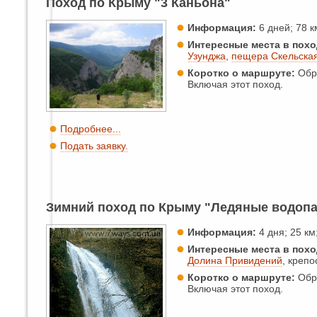
Поход по Крыму "3 Каньона"
Информация:
6 дней; 78 км
Интересные места в похо
Узунджа
,
пещера Скельска
Коротко о маршруте:
Обра
Включая этот поход.
Подробнее...
Подать заявку.
Зимний поход по Крыму "Ледяные водоп
Информация:
4 дня; 25 км;
Интересные места в похо
Долина Привидений
, крепо
Коротко о маршруте:
Обра
Включая этот поход.