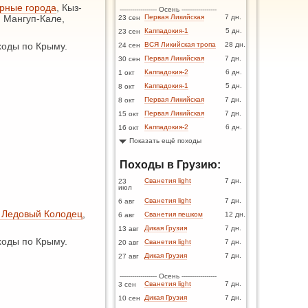
рные города
, Кыз-
------------------ Осень -----------------
, Мангуп-Кале,
Первая Ликийская
7 дн.
23 сен
Каппадокия-1
5 дн.
23 сен
оды по Крыму.
ВСЯ Ликийская тропа
28 дн.
24 сен
Первая Ликийская
7 дн.
30 сен
Каппадокия-2
6 дн.
1 окт
Каппадокия-1
5 дн.
8 окт
Первая Ликийская
7 дн.
8 окт
Первая Ликийская
7 дн.
15 окт
Каппадокия-2
6 дн.
16 окт
Показать ещё походы
Походы в Грузию:
Сванетия light
7 дн.
23
июл
Сванетия light
7 дн.
6 авг
 Ледовый Колодец
,
Сванетия пешком
12 дн.
6 авг
Дикая Грузия
7 дн.
13 авг
оды по Крыму.
Сванетия light
7 дн.
20 авг
Дикая Грузия
7 дн.
27 авг
------------------ Осень -----------------
Сванетия light
7 дн.
3 сен
Дикая Грузия
7 дн.
10 сен