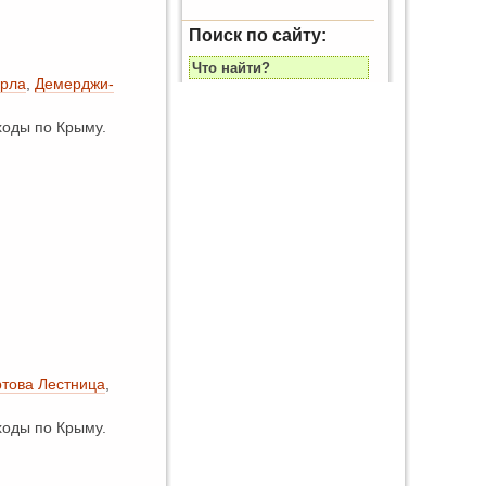
Поиск по сайту:
урла
,
Демерджи-
оды по Крыму.
това Лестница
,
оды по Крыму.