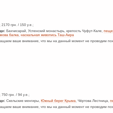
 2170 грн. / 150 у.е.;
де:
Бахчисарай, Успенский монастырь, крепость Чуфут-Кале,
пеще
мова балка
,
наскальная живопись Таш-Аира
щаем ваше внимание, что мы на данный момент не проводим пох
 750 грн. / 94 у.е.;
де:
Скельские менгиры,
Южный берег Крыма
, Чёртова Лестница,
п
щаем ваше внимание, что мы на данный момент не проводим пох