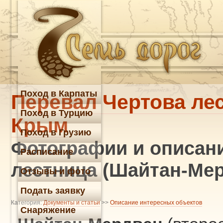
Поход в Карпаты
Перевал Чертова ле
Поход в Турцию
Крым
Поход в Грузию
Фотографии и описани
Расписание
лестница (Шайтан-Ме
Отзывы и фото
Подать заявку
Категория:
Документы и статьи
>>
Описание интересных объектов
Снаряжение