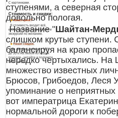
С картинками.
ступенями, а северная ст
Стоимость и скидки:
довольно пологая.
Какая цена?
В стоимость входит всё,
Название "
Шайтан-Мерд
кроме аренды снаряжения и
экскурсий по желанию.
слишком крутые ступени. 
Наши скидки.
балансируя на краю пропас
Мы делаем скидки от 10%
до 30% на любой из наших
нередко чертыхались. На
походов - читайте и получите
свою скидку!
множество известных личн
Брюсов, Грибоедов, Леся У
упоминание о неприятных 
вот императрица Екатерина
нормальной дороги к поб