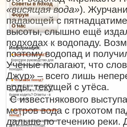
Советы в поход
«висящая вода»
). Журчан
Форум
падающей с пятнадцатиме
О нас
высоты, слышно ещё издал
подходах к водопаду. Воз
Информация:
поэтому водопад и получил
Как пойти в поход?
Короткое руководство для
Учёные полагают, что сло
тех, кто ни разу не был в
походах.
Джур» – всего лишь непер
Что такое поход?
воды, текущей с утёса.
Как мы будем кушать? Где
мы будем спать? Как много
будем ходить? Ответы - в
С известнякового выступ
этой статье.
метров вода с грохотом па
Что нужно взять весной в
поход?
дальше по течению реки. 
Список вещей и снаряжения
для весеннего похода.