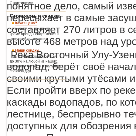
понятное дело, самый изв
С картинками.
пересыхает в самые засуш
Стоимость и скидки:
Какая цена?
составляет 270 литров в с
В стоимость входит всё,
кроме аренды снаряжения и
высоте 468 метров над ур
экскурсий по желанию.
Наши скидки.
Река Восточный Улу-Узен
Мы делаем скидки от 10%
до 30% на любой из наших
водопад, берёт своё нача
походов - читайте и получите
свою скидку!
своими крутыми утёсами и
Если пройти вверх по рек
каскады водопадов, по кот
лестнице, беспрерывно те
доступных для обозрения 