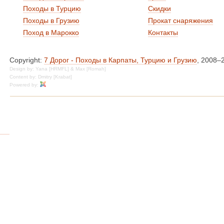
Походы в Турцию
Скидки
Походы в Грузию
Прокат снаряжения
Поход в Марокко
Контакты
Copyright:
7 Дорог - Походы в Карпаты, Турцию и Грузию
, 2008–
Design by: Yana [HRMFL] & Max [Romah]
Content by: Dmitry [Krabat]
Powered by: