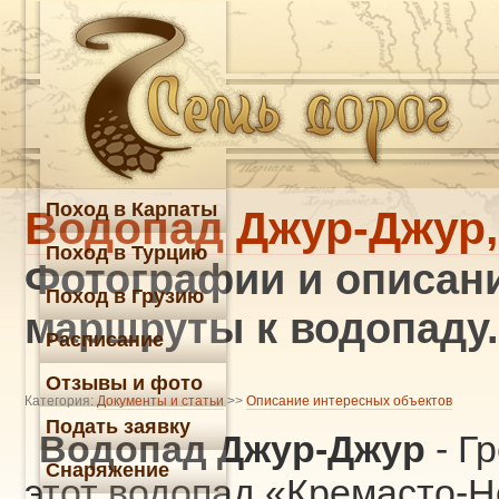
Поход в Карпаты
Водопад Джур-Джур
Поход в Турцию
Фотографии и описан
Поход в Грузию
маршруты к водопаду.
Расписание
Отзывы и фото
Категория:
Документы и статьи
>>
Описание интересных объектов
Подать заявку
Водопад Джур-Джур
- Г
Снаряжение
этот водопад «Кремасто-Н