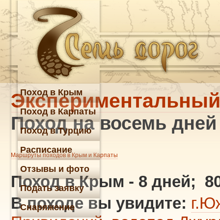
Поход в Крым
Экспериментальный
Поход в Карпаты
Поход на восемь дней
Поход в Турцию
Расписание
Маршруты походов в Крым и Карпаты
Отзывы и фото
Поход в Крым
- 8 дней; 80
Подать заявку
В походе вы увидите:
г.Ю
Снаряжение