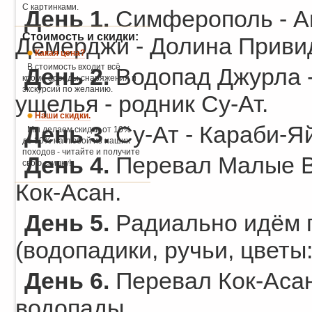
С картинками.
День 1.
Симферополь - Ан
Стоимость и скидки:
Демерджи - Долина Привид
Какая цена?
В стоимость входит всё,
День 2.
Водопад Джурла -
кроме аренды снаряжения и
экскурсий по желанию.
ущелья - родник Су-Ат.
Наши скидки.
День 3.
Су-Ат - Караби-Я
Мы делаем скидки от 10%
до 30% на любой из наших
походов - читайте и получите
День 4.
Перевал Малые Во
свою скидку!
Кок-Асан.
День 5.
Радиально идём г
(водопадики, ручьи, цветы:
День 6.
Перевал Кок-Асан
водопады.