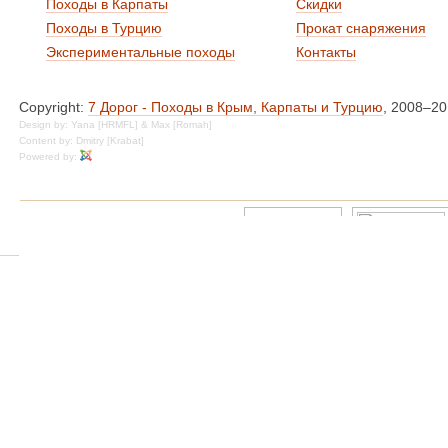
Походы в Карпаты
Скидки
Походы в Турцию
Прокат снаряжения
Экспериментальные походы
Контакты
Copyright:
7 Дорог - Походы в Крым, Карпаты и Турцию
, 2008–2
Design by: Yana [HRMFL] & Max [Romah]
Content by: Dmitry [Krabat]
Powered by: