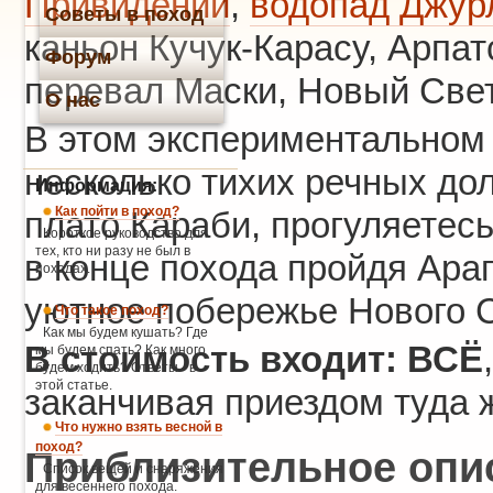
Привидений
,
водопад Джур
Советы в поход
каньон Кучук-Карасу, Арпа
Форум
перевал Маски, Новый Свет,
О нас
В этом экспериментальном 
несколько тихих речных до
Информация:
Как пойти в поход?
плато Караби, прогуляетес
Короткое руководство для
тех, кто ни разу не был в
в конце похода пройдя Ара
походах.
уютное побережье Нового С
Что такое поход?
Как мы будем кушать? Где
В стоимость входит: ВСЁ
мы будем спать? Как много
будем ходить? Ответы - в
этой статье.
заканчивая приездом туда 
Что нужно взять весной в
поход?
Приблизительное опи
Список вещей и снаряжения
для весеннего похода.