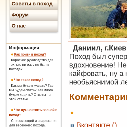
Советы в поход
Форум
О нас
Даниил, г.Киев
Информация:
Как пойти в поход?
Поход был супер
Короткое руководство для
вдохновение! Не
тех, кто ни разу не был в
походах.
кайфовать, ну а 
Что такое поход?
необьяснимой ле
Как мы будем кушать? Где
мы будем спать? Как много
Комментари
будем ходить? Ответы - в
этой статье.
Что нужно взять весной в
поход?
Список вещей и снаряжения
Вконтакте (
)
для весеннего похода.