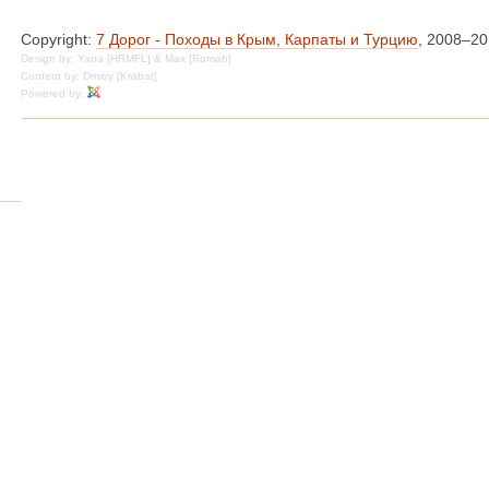
Copyright:
7 Дорог - Походы в Крым, Карпаты и Турцию
, 2008–2
Design by: Yana [HRMFL] & Max [Romah]
Content by: Dmitry [Krabat]
Powered by: