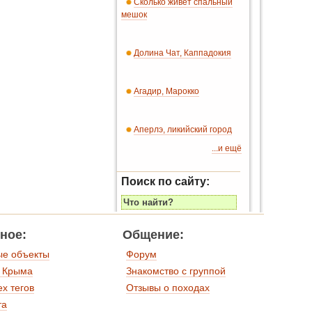
Сколько живет спальный
мешок
Долина Чат, Каппадокия
Агадир, Марокко
Аперлэ, ликийский город
...и ещё
Поиск по сайту:
ное:
Общение:
ые объекты
Форум
 Крыма
Знакомство с группой
ех тегов
Отзывы о походах
та