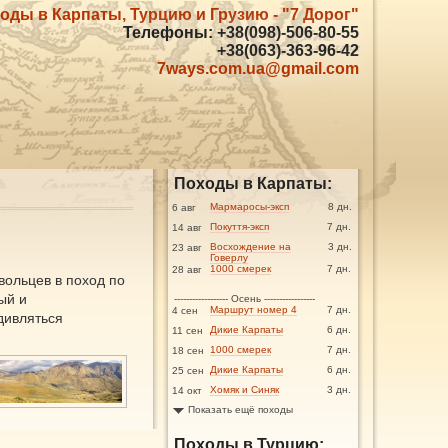
оды в Карпаты, Турцию и Грузию - "7 Дорог"
Телефоны: +38(098)-506-80-55
+38(063)-363-96-42
7ways.com.ua@gmail.com
Походы в Карпаты:
Мармаросы-эксп
8 дн.
6 авг
Покуття-эксп
7 дн.
14 авг
Восхождение на
3 дн.
23 авг
Говерлу
1000 смерек
7 дн.
28 авг
вольцев в поход по
ый и
------------------ Осень -----------------
Маршрут номер 4
7 дн.
4 сен
дивляться
Дикие Карпаты
6 дн.
11 сен
1000 смерек
7 дн.
18 сен
Дикие Карпаты
6 дн.
25 сен
Хомяк и Синяк
3 дн.
14 окт
Показать ещё походы
Походы в Турцию: