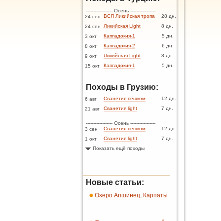
------------------ Осень -----------------
ВСЯ Ликийская тропа
28 дн.
24 сен
Ликийская Light
8 дн.
24 сен
Каппадокия-1
5 дн.
3 окт
Каппадокия-2
6 дн.
8 окт
Ликийская Light
8 дн.
9 окт
Каппадокия-1
5 дн.
15 окт
Походы в Грузию:
Сванетия пешком
12 дн.
6 авг
Сванетия light
7 дн.
21 авг
------------------ Осень -----------------
Сванетия пешком
12 дн.
3 сен
Сванетия light
7 дн.
1 окт
Показать ещё походы
Новые статьи:
Озеро Апшинец, Карпаты