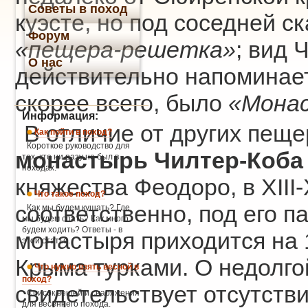
Советы в поход
куэсте, но под соседней с
Форум
«пещера-решетка»
; вид 
О нас
действительно напоминает
скорее всего, было
«Мона
Информация:
В отличие от других пещ
Как пойти в поход?
Короткое руководство для
монастырь Чилтер-Коба
тех, кто ни разу не был в
походах.
княжества Феодоро, в XIII-
Что такое поход?
соответственно, под его п
Как мы будем кушать? Где
мы будем спать? Как много
будем ходить? Ответы - в
монастыря приходится на 
этой статье.
Крыма турками. О недолго
Что нужно взять весной в
поход?
свидетельствует отсутств
Список вещей и снаряжения
для весеннего похода.