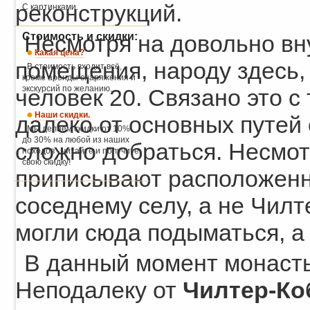
реконструкций.
С картинками.
Стоимость и скидки:
Несмотря на довольно в
Какая цена?
помещения, народу здесь,
В стоимость входит всё,
кроме аренды снаряжения и
экскурсий по желанию.
человек 20. Связано это с
Наши скидки.
далеко от основных путей
Мы делаем скидки от 10%
до 30% на любой из наших
сложно добраться. Несмот
походов - читайте и получите
свою скидку!
приписывают расположенн
соседнему селу, а не Чил
могли сюда подыматься, а 
В данный момент монасты
Неподалеку от
Чилтер-К