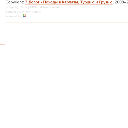
Copyright:
7 Дорог - Походы в Карпаты, Турцию и Грузию
, 2008–
Design by: Yana [HRMFL] & Max [Romah]
Content by: Dmitry [Krabat]
Powered by: