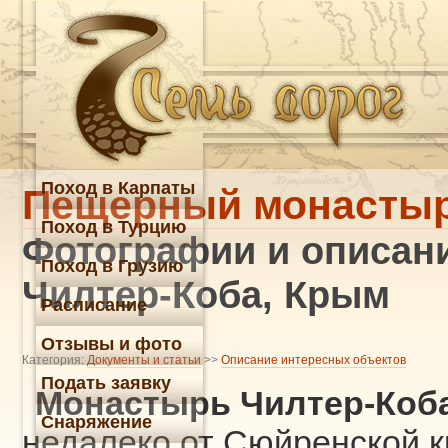
Поход в Карпаты
Пещерный монастыр
Поход в Турцию
Фотографии и описан
Поход в Грузию
Чилтер-Коба, Крым
Расписание
Отзывы и фото
Категория:
Документы и статьи
>>
Описание интересных объектов
Подать заявку
Монастырь Чилтер-Коб
Снаряжение
недалеко от Сюйренской к