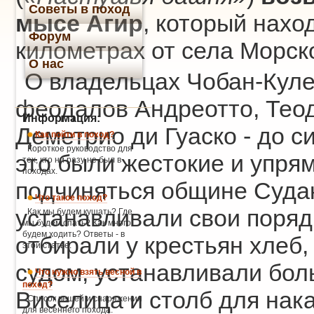
Советы в поход
мысе Агир
, который нахо
Форум
километрах от села Морск
О нас
О владельцах Чобан-Куле
феодалов Андреотто, Тео
Информация:
Деметрио ди Гуаско - до си
Как пойти в поход?
Короткое руководство для
это были жестокие и упрям
тех, кто ни разу не был в
походах.
подчиняться общине Судак
Что такое поход?
устанавливали свои поряд
Как мы будем кушать? Где
мы будем спать? Как много
будем ходить? Ответы - в
отбирали у крестьян хлеб,
этой статье.
судом, устанавливали бол
Что нужно взять весной в
поход?
Виселица и столб для нак
Список вещей и снаряжения
для весеннего похода.