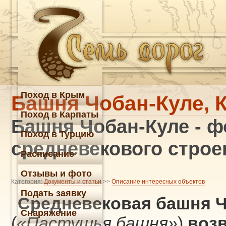
Поход в Крым
Башня Чобан-Куле, 
Поход в Карпаты
Башня Чобан-Куле - ф
Поход в Турцию
средневекового строе
Расписание
Отзывы и фото
Категория:
Документы и статьи
>>
Описание интересных объектов
Подать заявку
Средневековая башня Ч
Снаряжение
(
«Пастушья башня»
)
воз