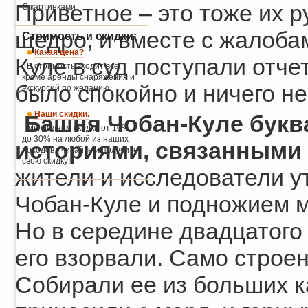
Приветное – это тоже их р
С картинками.
щедро, и вместе с жалобам
Стоимость и скидки:
Какая цена?
Куле в суд поступали отче
В стоимость входит всё,
кроме аренды снаряжения и
было спокойно и ничего н
экскурсий по желанию.
Наши скидки.
Башня Чобан-Куле букв
Мы делаем скидки от 10%
до 30% на любой из наших
историями, связанными 
походов - читайте и получите
свою скидку!
жители и исследователи у
Чобан-Куле и подножием 
Но в середине двадцатого
его взорвали. Само строе
Собирали ее из больших ка