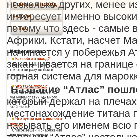
несколько других, менее и
Советы в поход
интересует именно высокий
Форум
потому что здесь - самые 
О нас
Африки. Кстати, насчет М
начинается у побережья А
Информация:
Как пойти в поход?
заканчивается на границе 
Короткое руководство для
тех, кто ни разу не был в
горная система для марок
походах.
Название “Атлас” пошло
Что такое поход?
Как мы будем кушать? Где
мы будем спать? Как много
который держал на плечах
будем ходить? Ответы - в
этой статье.
местонахождение титана 
Что нужно взять весной в
называть его именем всю 
поход?
Список вещей и снаряжения
для весеннего похода.