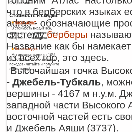
топоним “Атлас” настольк
С картинками.
что в берберских языках ес
Стоимость и скидки:
adras - обозначающие прос
Какая цена?
В стоимость входит всё,
систему
берберы
называют 
кроме аренды снаряжения и
экскурсий по желанию.
Название как бы намекает
Наши скидки.
из всех гор, это здесь.
Мы делаем скидки от 10%
до 30% на любой из наших
походов - читайте и получите
Высочайшая точка Высоко
свою скидку!
-
Джебель-Тубкаль
, можн
вершины - 4167 м н.у.м. Д
западной части Высокого 
восточной частей есть сво
и Джебель Аяши (3737).