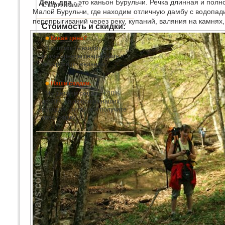
День два
- это каньон Бурульчи. Речка длинная и полн
С картинками.
Малой Бурульчи, где находим отличную дамбу с водопади
перепрыгиваний через реку, купаний, валяния на камнях, 
Стоимость и скидки:
Какая цена?
В стоимость входит всё,
кроме аренды снаряжения и
экскурсий по желанию.
Наши скидки.
Мы делаем скидки от 10%
до 30% на любой из наших
походов - читайте и получите
свою скидку!