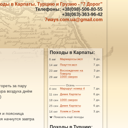
оды в Карпаты, Турцию и Грузию - "7 Дорог"
Телефоны: +38(098)-506-80-55
+38(063)-363-96-42
7ways.com.ua@gmail.com
Походы в Карпаты:
Мармаросы-эксп
8 дн.
6 авг
Покуття-эксп
7 дн.
14 авг
Восхождение на
3 дн.
23 авг
Говерлу
1000 смерек
7 дн.
28 авг
гореть за пару
------------------ Осень -----------------
Маршрут номер 4
7 дн.
4 сен
ура воздуха днём
Дикие Карпаты
6 дн.
11 сен
)
1000 смерек
7 дн.
18 сен
Дикие Карпаты
6 дн.
25 сен
Хомяк и Синяк
3 дн.
14 окт
и и поясница
Показать ещё походы
я начнутся завтра
Походы в Турцию: