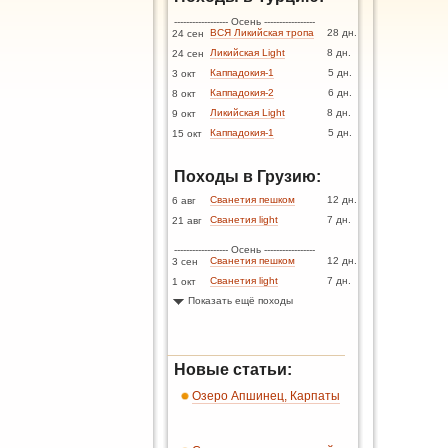
------------------ Осень -----------------
ВСЯ Ликийская тропа
28 дн.
24 сен
Ликийская Light
8 дн.
24 сен
Каппадокия-1
5 дн.
3 окт
Каппадокия-2
6 дн.
8 окт
Ликийская Light
8 дн.
9 окт
Каппадокия-1
5 дн.
15 окт
Походы в Грузию:
Сванетия пешком
12 дн.
6 авг
Сванетия light
7 дн.
21 авг
------------------ Осень -----------------
Сванетия пешком
12 дн.
3 сен
Сванетия light
7 дн.
1 окт
Показать ещё походы
Новые статьи:
Озеро Апшинец, Карпаты