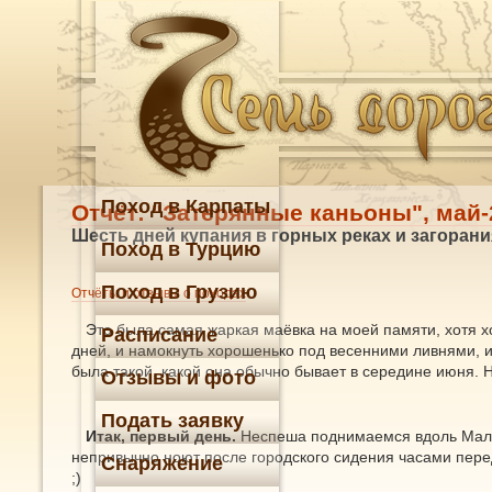
Поход в Карпаты
Отчёт: "Затерянные каньоны", май-
Шесть дней купания в горных реках и загора
Поход в Турцию
Поход в Грузию
Отчёты и отзывы о походах
Это была самая жаркая маёвка на моей памяти, хотя хо
Расписание
дней, и намокнуть хорошенько под весенними ливнями, и
была такой, какой она обычно бывает в середине июня. Н
Отзывы и фото
Подать заявку
Итак, первый день.
Неспеша поднимаемся вдоль Малин
непривычно ноют после городского сидения часами перед
Снаряжение
;)