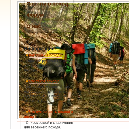
Советы в поход
Форум
О нас
Информация:
Как пойти в поход?
Короткое руководство для
тех, кто ни разу не был в
походах.
Что такое поход?
Как мы будем кушать? Где
мы будем спать? Как много
будем ходить? Ответы - в
этой статье.
Что нужно взять весной в
поход?
Список вещей и снаряжения
для весеннего похода.