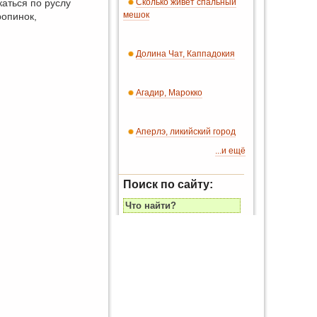
каться по руслу
Сколько живет спальный
мешок
ропинок,
Долина Чат, Каппадокия
Агадир, Марокко
Аперлэ, ликийский город
...и ещё
Поиск по сайту: