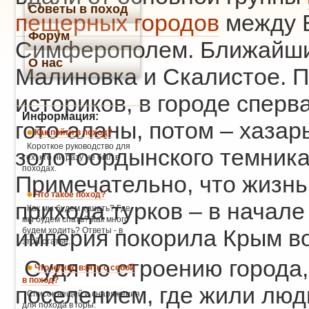
Советы в поход
пещерных городов
между 
Форум
Симферополем. Ближайши
О нас
Малиновка и Скалистое. 
историков, в городе спер
Информация:
гото-аланы, потом – хазар
Как пойти в поход?
Короткое руководство для
золотоордынского темника 
тех, кто ни разу не был в
походах.
Примечательно, что жизнь
Что такое поход?
прихода турков – в начале
Как мы будем кушать? Где
мы будем спать? Как много
империя покорила Крым во
будем ходить? Ответы - в
этой статье.
Судя по строению города
Что нужно взять с собой
в поход?
поселением, где жили люди
Список вещей и снаряжения
для похода в горы.