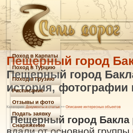
Поход в Карпаты
Пещерный город Ба
Поход в Турцию
Пещерный город Бакла
Поход в Грузию
история, фотографии 
Расписание
Отзывы и фото
Категория:
Документы и статьи
>>
Описание интересных объектов
Подать заявку
Пещерный город Бакла
Снаряжение
вдали от основной группы