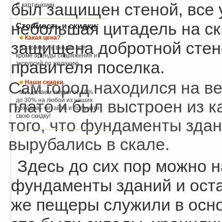
был защищен стеной, все 
С картинками.
небольшая цитадель на ск
Стоимость и скидки:
Какая цена?
защищена добротной стено
В стоимость входит всё,
кроме аренды снаряжения и
правителя поселка.
экскурсий по желанию.
Сам город находился на в
Наши скидки.
Мы делаем скидки от 10%
до 30% на любой из наших
плато и был выстроен из к
походов - читайте и получите
свою скидку!
того, что фундаменты здан
вырубались в скале.
Здесь до сих пор можно 
фундаменты зданий и оста
же пещеры служили в осно