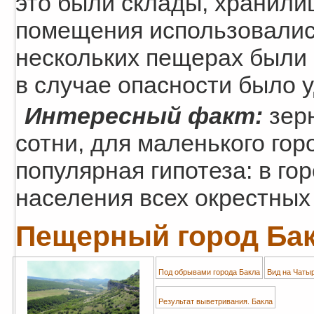
это были склады, хранили
помещения использовались
нескольких пещерах были 
в случае опасности было 
Интересный факт:
зерн
сотни, для маленького гор
популярная гипотеза: в го
населения всех окрестных
Пещерный город Бак
Под обрывами города Бакла
Вид на Чаты
Результат выветривания. Бакла