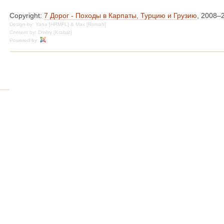
Copyright:
7 Дорог - Походы в Карпаты, Турцию и Грузию
, 2008–
Design by: Yana [HRMFL] & Max [Romah]
Content by: Dmitry [Krabat]
Powered by: