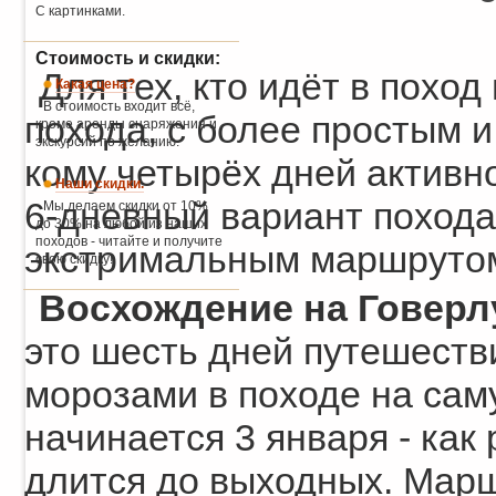
С картинками.
Стоимость и скидки:
Для тех, кто идёт в поход
Какая цена?
В стоимость входит всё,
похода, с более простым 
кроме аренды снаряжения и
экскурсий по желанию.
кому четырёх дней активно
Наши скидки.
6-дневный вариант похода
Мы делаем скидки от 10%
до 30% на любой из наших
походов - читайте и получите
экстримальным маршруто
свою скидку!
Восхождение на Говерл
это шесть дней путешеств
морозами в походе на сам
начинается 3 января - как 
длится до выходных. Марш