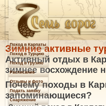
Поход в Карпаты
Зимние активные тур
Поход в Турцию
Активный отдых в Кар
Поход в Грузию
зимнее восхождение н
Расписание
Отзывы и фото
Почему походы в Кар
Подать заявку
запоминающиеся?
Снаряжение