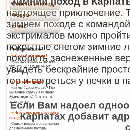
Зимний поход в Карпат
Советы в поход
настоящее приключение. Т
Форум
зимнем походе с командой
О нас
экстрималов можно пройти
покрытые снегом зимние л
Информация:
покорить заснеженные ве
Как пойти в поход?
Короткое руководство для
увидеть бескрайние прос
тех, кто ни разу не был в
походах.
гор и согреться у печки в
Что такое поход?
Как мы будем кушать? Где
мы будем спать? Как много
будем ходить? Ответы - в
этой статье.
Если Вам надоел одноо
Что нужно взять весной в
Карпатах добавит ад
поход?
Список вещей и снаряжения
с
для весеннего похода.