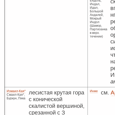
с
Ендоль,
Индал,
в
Идал,
Большой
н
Андалей,
Мокрый
р
Индол
(Шамор,
о
Партизанка
в верх.
о
течении)
с
и
ч
н
р
И
а
Измаил-Кая*
лесистая крутая гора
Инже
см.
А
Смаил-Кая*,
с конической
Буркун, Пика
скалистой вершиной,
срезанной с З