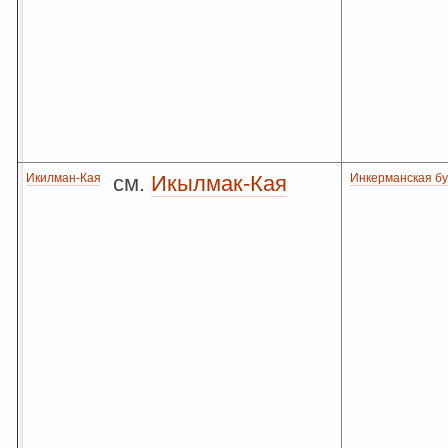
Икилман-Кая
см.
Икылмак-Кая
Инкерманская бу