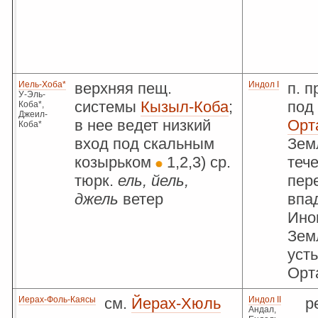
Иель-Хоба*
верхняя пещ.
Индол I
п. п
У-Эль-
системы
Кызыл-Коба
;
под 
Коба*,
Джеил-
в нее ведет низкий
Орт
Коба*
вход под скальным
Зем
козырьком
1,2,3) ср.
теч
тюрк.
ель, йель,
пере
джель
ветер
впа
Ино
Зем
уст
Орт
Иерах-Фоль-Каясы
см.
Йерах-Хюль
Индол II
р
Андал,