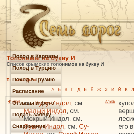
Поход в Карпаты
Топонимы на букву И
Список крымских топонимов на букву И
Поход в Турцию
Поход в Грузию
Топонимы Крыма
А
-
Б
-
В
-
Г
-
Д
-
Е
-
Ё
-
Ж
-
З
-
И
-
Й
-
К
-
Л
Расписание
-Индол
см.
Куру-Индол
, см.
Илька
купо
Отзывы и фото
Малый Индол
, см.
верш
Подать заявку
Мокрый Индол, см.
леси
Сувлу-Индол
, см.
Су-
его 
Снаряжение