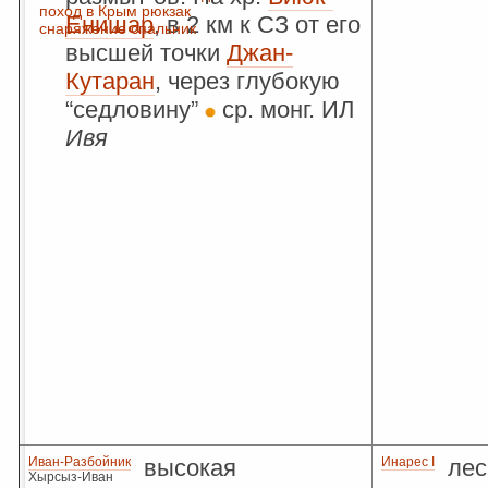
поход в Крым
рюкзак
Енишар
, в 2 км к СЗ от его
снаряжение
спальник
высшей точки
Джан-
Кутаран
, через глубокую
“седловину”
ср. монг. ИЛ
Ивя
Иван-Разбойник
высокая
Инарес I
лес
Хырсыз-Иван