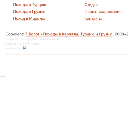
Походы в Турцию
Скидки
Походы в Грузию
Прокат снаряжения
Поход в Марокко
Контакты
Copyright:
7 Дорог - Походы в Карпаты, Турцию и Грузию
, 2008–
Design by: Yana [HRMFL] & Max [Romah]
Content by: Dmitry [Krabat]
Powered by: