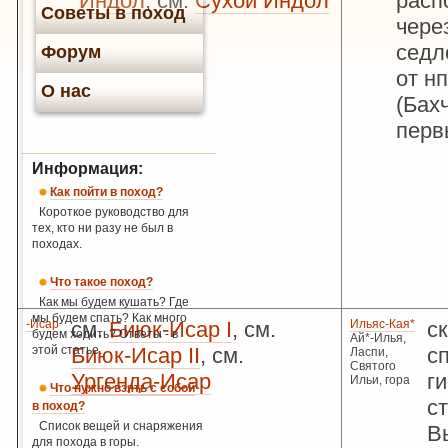
Индол
, см.
Сухой Индол
расп
Советы в поход
чере
седл
Форум
от н
О нас
(Бах
перв
Информация:
Как пойти в поход?
Короткое руководство для
тех, кто ни разу не был в
походах.
Что такое поход?
Как мы будем кушать? Где
мы будем спать? Как много
-Исар
см.
Биюк-Исар I
, см.
Ильяс-Кая*
с
будем ходить? Ответы - в
Ай*-Илья,
этой статье.
Биюк-Исар II
, см.
с
Ласпи,
Святого
Ургенда-Исар
г
Ильи, гора
Что нужно взять с собой
с
в поход?
Список вещей и снаряжения
В
для похода в горы.