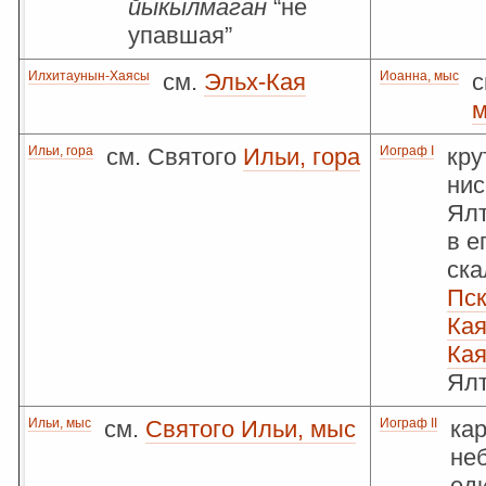
йыкылмаган
“не
упавшая”
Илхитаунын-Хаясы
см.
Эльх-Кая
Иоанна, мыс
с
Ильи, гора
см. Святого
Ильи, гора
Иограф I
кру
ни
Ялт
в е
ска
Пс
Ка
Кая
Ял
Ильи, мыс
см.
Святого Ильи, мыс
Иограф II
кар
не
ед