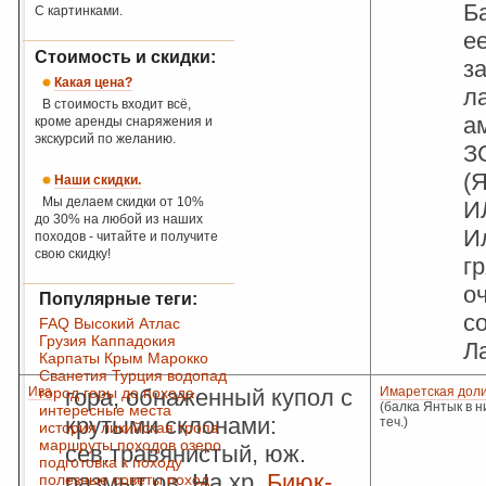
Б
С картинками.
ее
Стоимость и скидки:
з
Какая цена?
л
В стоимость входит всё,
а
кроме аренды снаряжения и
экскурсий по желанию.
З
(Я
Наши скидки.
Мы делаем скидки от 10%
ИЛ
до 30% на любой из наших
Ил
походов - читайте и получите
свою скидку!
г
о
Популярные теги:
с
FAQ
Высокий Атлас
Грузия
Каппадокия
Ла
Карпаты
Крым
Марокко
Сванетия
Турция
водопад
Ива
город
гора, обнаженный купол с
горы
до похода
Имаретская дол
(балка Янтык в н
интересные места
крутыми склонами:
теч.)
история
ликийская тропа
маршруты походов
озеро
сев.травянистый, юж.
подготовка к походу
размыт ов. На хр.
Биюк-
полезные советы
поход