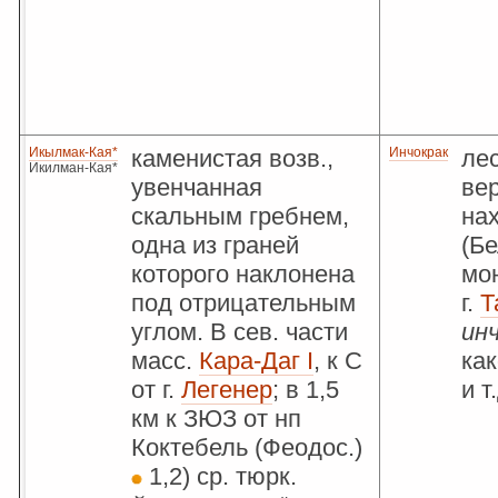
Икылмак-Кая*
каменистая возв.,
Инчокрак
ле
Икилман-Кая*
увенчанная
ве
скальным гребнем,
на
одна из граней
(Бе
которого наклонена
мон
под отрицательным
г.
Т
углом. В сев. части
ин
масс.
Кара-Даг I
, к С
как
от г.
Легенер
; в 1,5
и т
км к ЗЮЗ от нп
Коктебель (Феодос.)
1,2) ср. тюрк.