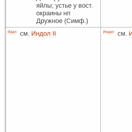
яйлы; устье у вост.
окраины нп
Дружное (Симф.)
Идал
см.
Индол II
Индал
см.
И