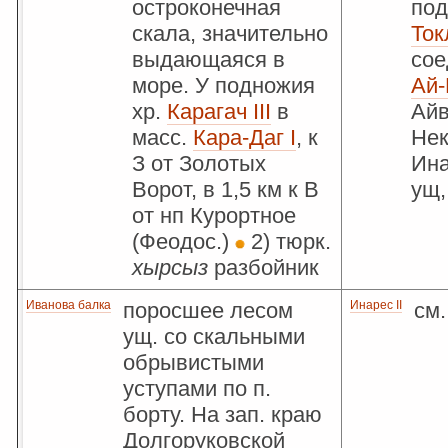
остроконечная
под
скала, значительно
Ток
выдающаяся в
сое
море. У подножия
Ай-
хр.
Карагач III
в
Айв
масс.
Кара-Даг I
, к
Нек
З от Золотых
Ина
Ворот, в 1,5 км к В
ущ
от нп Курортное
(Феодос.)
2) тюрк.
хырсыз
разбойник
Иванова балка
поросшее лесом
Инарес II
см
ущ. со скальными
обрывистыми
уступами по п.
борту. На зап. краю
Долгоруковской