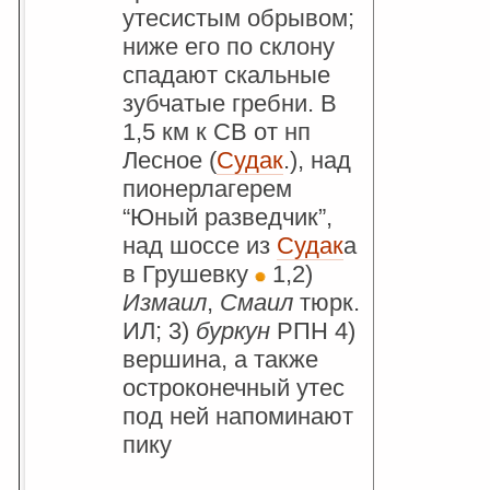
утесистым обрывом;
ниже его по склону
спадают скальные
зубчатые гребни. В
1,5 км к СВ от нп
Лесное (
Судак
.), над
пионерлагерем
“Юный разведчик”,
над шоссе из
Судак
а
в Грушевку
1,2)
Измаил
,
Смаил
тюрк.
ИЛ; 3)
буркун
РПН 4)
вершина, а также
остроконечный утес
под ней напоминают
пику