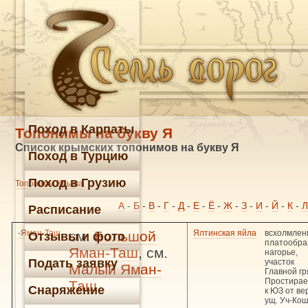
Поход в Карпаты
Топонимы на букву Я
Список крымских топонимов на букву Я
Поход в Турцию
Поход в Грузию
Топонимы Крыма
А
-
Б
-
В
-
Г
-
Д
-
Е
-
Ё
-
Ж
-
З
-
И
-
Й
-
К
-
Л
Расписание
-Яман-Таш
см.
Большой
Ялтинская яйла
всхолмлен
Отзывы и фото
платообра
Яман-Таш
, см.
нагорье,
Подать заявку
участок
Малый Яман-
Главной гр
Простирае
Таш
Снаряжение
к ЮЗ от ве
ущ. Уч-Кош