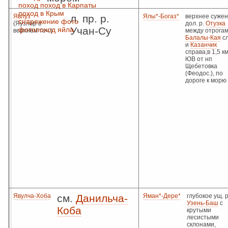
поход
поход в Карпаты
поход в Крым
Явлуз
л. пр. р.
Ялы*-Богаз*
верхнее суже
снаряжение
фото
(Яузлар в
дол. р.
Отузка
Учан-Су
фотопоход
яйла
верхнем теч.)
между отрогами
Балалы-Кая
с
и
Казанчик
справа;в 1,5 км
ЮВ от нп
Щебетовка
(Феодос.), по
дороге к морю
Явулча-Хоба
см.
Данильча-
Яман*-Дере*
глубокое ущ. р
Узень-Баш
с
Коба
крутыми
лесистыми
склонами,