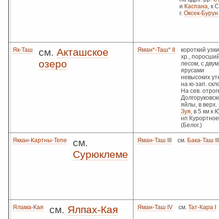
и
Каспана
, к 
г.
Оксек-Бурун 
Як-Таш
см.
Акташское
Яман*-Таш* II
короткий узк
хр., поросши
озеро
лесом, с двум
ярусами
невысоких ут
на ю-зап. скл
На сев. отрог
Долгоруковск
яйлы, в верх. 
Зуя
, в 5 км к 
нп Курортное
(Белог.)
Яккан-Картны-Тепе
см.
Яман-Таш III
см.
Бака-Таш II
Сурюклеме
Ялама-Кая
см.
Ялпах-Кая
Яман-Таш IV
см.
Тат-Кара I