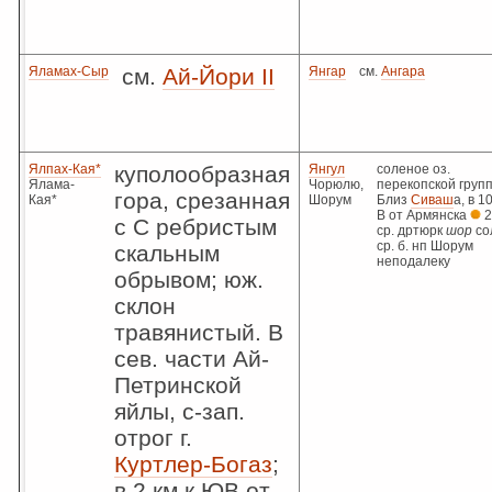
Яламах-Сыр
см.
Ай-Йори II
Янгар
см.
Ангара
Ялпах-Кая*
куполообразная
Янгул
соленое оз.
Ялама-
Чорюлю,
перекопской груп
гора, срезанная
Кая*
Шорум
Близ
Сиваш
а, в 10
В от Армянска
2
с С ребристым
ср. дртюрк
шор
со
ср. б. нп Шорум
скальным
неподалеку
обрывом; юж.
склон
травянистый. В
сев. части Ай-
Петринской
яйлы, с-зап.
отрог г.
Куртлер-Богаз
;
в 2 км к ЮВ от