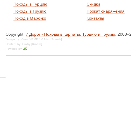
Походы в Турцию
Скидки
Походы в Грузию
Прокат снаряжения
Поход в Марокко
Контакты
Copyright:
7 Дорог - Походы в Карпаты, Турцию и Грузию
, 2008–
Design by: Yana [HRMFL] & Max [Romah]
Content by: Dmitry [Krabat]
Powered by: