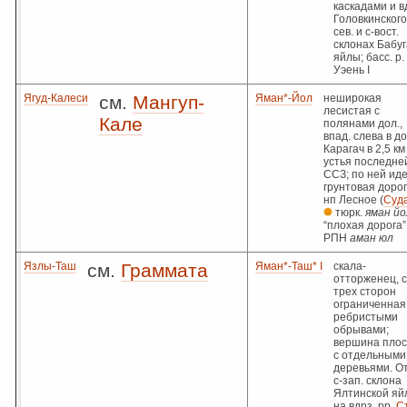
каскадами и в
Головкинского
сев. и с-вост.
склонах Бабуг
яйлы; басс. р.
Уэень I
Ягуд-Калеси
см.
Мангуп-
Яман*-Йол
неширокая
лесистая с
Кале
полянами дол.,
впад. слева в до
Карагач в 2,5 км
устья последней
ССЗ; по ней ид
грунтовая дорог
нп Лесное (
Суд
тюрк.
яман йо
“плохая дорога”;
РПН
аман юл
Язлы-Таш
см.
Граммата
Яман*-Таш* I
скала-
отторженец, с
трех сторон
ограниченная
ребристыми
обрывами;
вершина плос
с отдельными
деревьями. О
с-зап. склона
Ялтинской яй
на вдрз. рр.
С