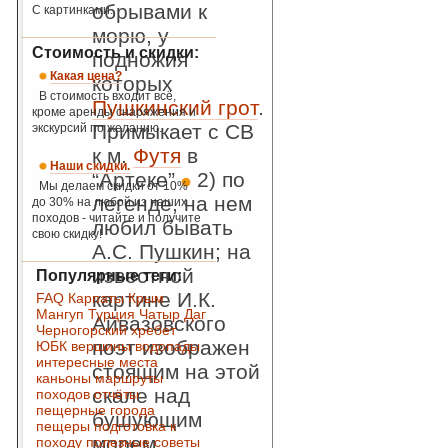
обрывами к
С картинками.
морю, у
Стоимость и скидки:
подножия
Какая цена?
которых
В стоимость входит всё,
Пушкинский грот
.
кроме аренды снаряжения и
Примыкает с СВ
экскурсий по желанию.
к м.
Футя
в
Наши скидки.
“Артеке”
2) по
Мы делаем скидки от 10%
легенде, на нем
до 30% на любой из наших
походов - читайте и получите
любил бывать
свою скидку!
А.С. Пушкин; на
известной
Популярные теги:
картине И.К.
FAQ
Карпаты
Крым
Мангуп
Турция
Чатыр Даг
Айвазовского
Черногорский хребет
поэт изображен
ЮБК
вершины
водопады
интересные места
стоящим на этой
каньоны
маршруты
скале над
походов
отчёты
пещерные города
бушующим
пещеры
подготовка к
морем
походу
полезные советы