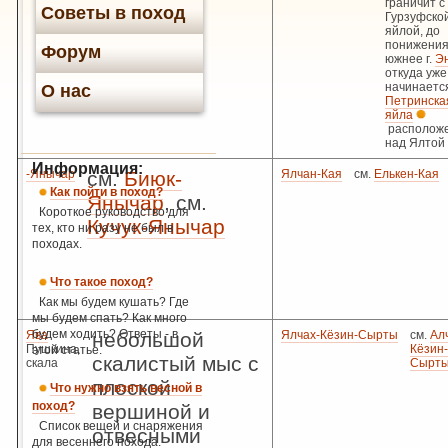
граничит с
Советы в поход
Гурзуфско
яйлой, до
понижени
Форум
южнее г.
Э
откуда уже
начинаетс
О нас
Петринска
яйла
располож
над Ялтой
Информация:
-Янычар
см.
Биюк-
Ялчан-Кая
см.
Елькен-Кая
Как пойти в поход?
Янычар
, см.
Короткое руководство для
Кучук-Янычар
тех, кто ни разу не был в
походах.
Что такое поход?
Как мы будем кушать? Где
мы будем спать? Как много
будем ходить? Ответы - в
Ява
небольшой
Ялчах-Кёзин-Сырты
см.
Ал
Пушкина,
Кёзин-
этой статье.
скалистый мыс с
скала
Сырт
плоской
Что нужно взять весной в
поход?
вершиной и
Список вещей и снаряжения
отвесными
для весеннего похода.