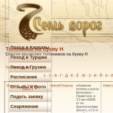
Поход в Карпаты
Топонимы на букву Н
Список крымских топонимов на букву Н
Поход в Турцию
Поход в Грузию
Топонимы Крыма
А
-
Б
-
В
-
Г
-
Д
-
Е
-
Ё
-
Ж
-
З
-
И
-
Й
-
К
-
Л
Расписание
Наратли
см.
Чамны-
Нижний Кокасан
обширная
Никитс
Отзывы и фото
Бурун II
поляна у шоссе
Белогорск—
Подать заявку
Приветное, в
3,5 км к ЮЮВ
от нп
Снаряжение
Красноселовка
(Белог.), к СЗ от