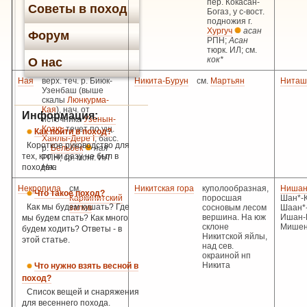
пер. Кокасан-
Советы в поход
Богаз, у с-вост.
подножия г.
Хургуч
асан
Форум
РПН;
Асан
тюрк. ИЛ; см.
кок*
О нас
Ная
верх. теч. р. Биюк-
Никита-Бурун
см.
Мартьян
Ниташ
Узенбаш (выше
скалы
Люнкурма-
Кая
), нач. от
Информация:
источника
Узенын-
Козю
, течет по ущ.
Как пойти в поход?
Ханлы-Дере I
; басс.
Короткое руководство для
р.
Бельбек
ная
тех, кто ни разу не был в
РПН; ср. монг. ИЛ
походах.
Няа
Некропила
см.
Никитская гора
куполообразная,
Нишан
Что такое поход?
Каркинитский
поросшая
Шан*-К
Как мы будем кушать? Где
залив
сосновым лесом
Шаан*-
вершина. На юж
Ишан-
мы будем спать? Как много
склоне
Мише
будем ходить? Ответы - в
Никитской яйлы,
этой статье.
над сев.
окраиной нп
Никита
Что нужно взять весной в
поход?
Список вещей и снаряжения
для весеннего похода.