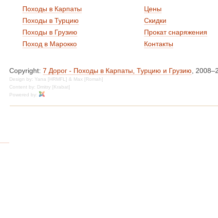
Походы в Карпаты
Цены
Походы в Турцию
Скидки
Походы в Грузию
Прокат снаряжения
Поход в Марокко
Контакты
Copyright:
7 Дорог - Походы в Карпаты, Турцию и Грузию
, 2008–
Design by: Yana [HRMFL] & Max [Romah]
Content by: Dmitry [Krabat]
Powered by: