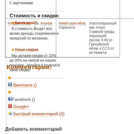
С картинками.
Стоимость и скидки:
Какая цена?
Нефан-Узень
см.
Алачук
Никитская яйла
платообразный
I
Скринита
юж. отрог
В стоимость входит всё,
Главной гряды,
кроме аренды снаряжения и
поросший
экскурсий по желанию.
лесом. К Ю от
Гурзуфской
яйлм, к ССЗ от
Наши скидки.
нп Никита
Мы делаем скидки от 10%
до 30% на любой из наших
походов - читайте и получите
Комментарии:
свою скидку!
Вконтакте (
)
Facebook ()
Google+
Быстрый комментарий (0)
Добавить комментарий