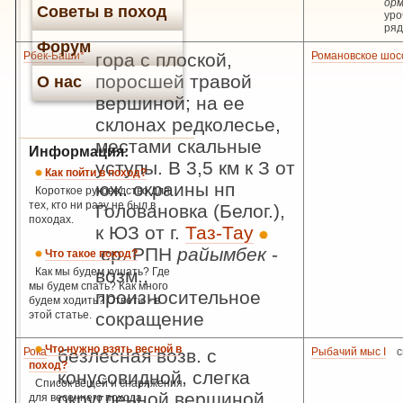
ор
Советы в поход
уро
ря
Форум
Рбек-Баши*
гора с плоской,
Романовское шос
поросшей травой
О нас
вершиной; на ее
склонах редколесье,
местами скальные
Информация:
уступы. В 3,5 км к З от
Как пойти в поход?
юж. окраины нп
Короткое руководство для
тех, кто ни разу не был в
Головановка (Белог.),
походах.
к ЮЗ от г.
Таз-Тау
ср. РПН
райымбек
-
Что такое поход?
Как мы будем кушать? Где
возм.,
мы будем спать? Как много
произносительное
будем ходить? Ответы - в
этой статье.
сокращение
Что нужно взять весной в
Рока
безлесная возв. с
Рыбачий мыс I
с
поход?
конусовидной, слегка
Список вещей и снаряжения
округленной вершиной.
для весеннего похода.