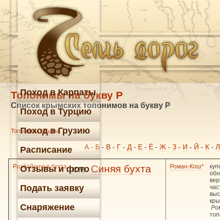
Поход в Карпаты
Топонимы на букву Р
Список крымских топонимов на букву Р
Поход в Турцию
Поход в Грузию
Топонимы Крыма
А
-
Б
-
В
-
Г
-
Д
-
Е
-
Ё
-
Ж
-
З
-
И
-
Й
-
К
-
Л
Расписание
Разбойничья бухта
см.
Синяя бухта
Роман-Кош*
куп
Отзывы и фото
об
вер
Подать заявку
час
выс
кры
Снаряжение
Ро
топ