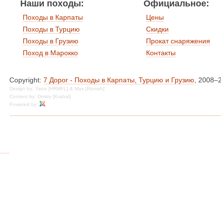
Наши походы:
Официальное:
Походы в Карпаты
Цены
Походы в Турцию
Скидки
Походы в Грузию
Прокат снаряжения
Поход в Марокко
Контакты
Copyright:
7 Дорог - Походы в Карпаты, Турцию и Грузию
, 2008–
Design by: Yana [HRMFL] & Max [Romah]
Content by: Dmitry [Krabat]
Powered by: