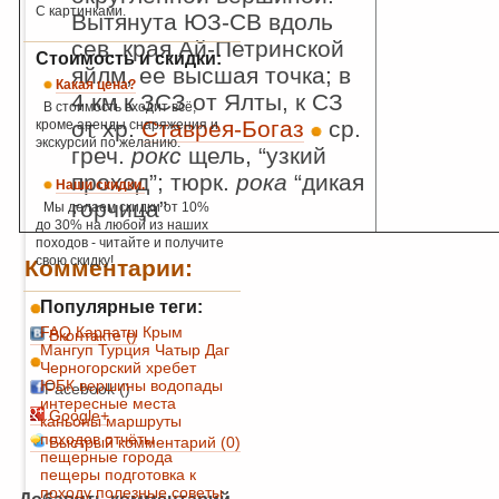
С картинками.
Вытянута ЮЗ-СВ вдоль
сев. края Ай-Петринской
Стоимость и скидки:
яйлм, ее высшая точка; в
Какая цена?
4 км к ЗСЗ от Ялты, к СЗ
В стоимость входит всё,
от хр.
Ставрея-Богаз
ср.
кроме аренды снаряжения и
экскурсий по желанию.
греч.
рокс
щель, “узкий
проход”; тюрк.
рока
“дикая
Наши скидки.
горчица”
Мы делаем скидки от 10%
до 30% на любой из наших
походов - читайте и получите
свою скидку!
Комментарии:
Популярные теги:
FAQ
Карпаты
Крым
Вконтакте (
)
Мангуп
Турция
Чатыр Даг
Черногорский хребет
ЮБК
вершины
водопады
Facebook ()
интересные места
Google+
каньоны
маршруты
походов
отчёты
Быстрый комментарий (0)
пещерные города
пещеры
подготовка к
походу
полезные советы