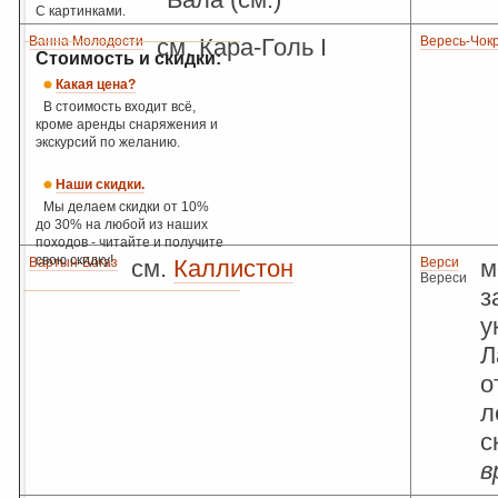
С картинками.
Ванна Молодости
см. Кара-Голь I
Вересь-Чокр
Стоимость и скидки:
Какая цена?
В стоимость входит всё,
кроме аренды снаряжения и
экскурсий по желанию.
Наши скидки.
Мы делаем скидки от 10%
до 30% на любой из наших
походов - читайте и получите
свою скидку!
Вартын-Богаз
см.
Каллистон
Верси
м
Вереси
з
у
Л
о
л
с
в