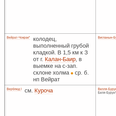
Вейрат-Чокрак*
колодец,
Вигланын-Б
выполненный грубой
кладкой. В 1,5 км к З
от г.
Калан-Баир
, в
выемке на с-зап.
склоне холма
ср. б.
нп Вейрат
Верблюд I
см.
Куроча
Вилля-Буру
Биля-Бурун