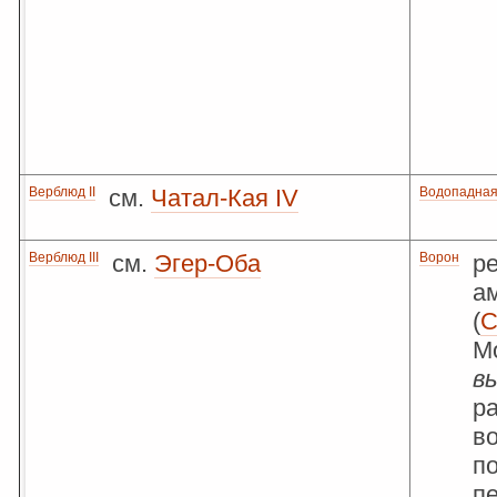
Верблюд II
см.
Чатал-Кая IV
Водопадная
Верблюд III
см.
Эгер-Оба
Ворон
ре
а
(
С
М
в
р
во
п
п