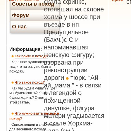
Вай-Вай-Анам-Кая*
скала-сфинкс,
Вереcи
с
Советы в поход
стоявшая на склоне
Форум
холма у шоссе при
въезде в нп
О нас
Предущельное
(Бахч.)с С и
напоминавшая
Информация:
женскую фигуру;
Как пойти в поход?
взорвана при
Короткое руководство для
тех, кто ни разу не был в
реконструкции
походах.
дороги
тюрк. “Ай-
Что такое поход?
ай, мама!” - в связи
Как мы будем кушать? Где
с легендой о
мы будем спать? Как много
будем ходить? Ответы - в
похищенной
этой статье.
девушке; фигура
Что нужно взять весной в
матери угадывается
поход?
в скале Хорхма-
Список вещей и снаряжения
для весеннего похода.
Бала (см.)