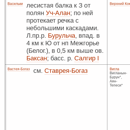
Васильки
лесистая балка к З от
Верхний Ко
полян
Уч-Алан
; по ней
протекает речка с
небольшими каскадами.
Л.пр.р.
Бурульча
, впад. в
4 км к Ю от нп Межгорье
(Белог.), в 0,5 км выше ов.
Баксан
; басс. р.
Салгир I
Вастея-Богаз
см.
Ставрея-Богаз
Вигла
Вигланын-
Бурун*,
Аян-
Тепеси*