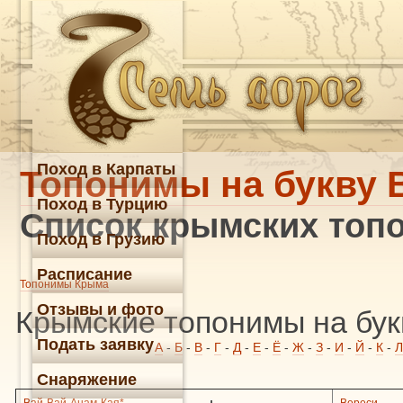
Поход в Карпаты
Топонимы на букву 
Поход в Турцию
Список крымских топо
Поход в Грузию
Расписание
Топонимы Крыма
Отзывы и фото
Крымские топонимы на бук
Подать заявку
А
-
Б
-
В
-
Г
-
Д
-
Е
-
Ё
-
Ж
-
З
-
И
-
Й
-
К
-
Л
Снаряжение