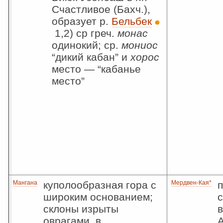
Счастливое (Бахч.),
образует р.
Бельбек
1,2) ср греч.
монас
одинокий; ср.
мониос
“дикий кабан” и
хорос
место — “кабанье
место”
Мангана
куполообразная гора с
Мердвен-Кая*
широким основанием;
с
склоны изрыты
в
оврагами, в