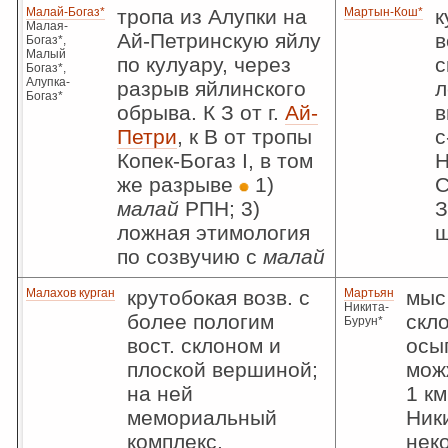
Малай-Богаз*
тропа из Алупки на
Мартын-Кош*
к
Малая-
Ай-Петринскую яйлу
в
Богаз*,
Малый
по кулуару, через
с
Богаз*,
Алупка-
разрыв яйлинского
л
Богаз*
обрыва. К З от г.
Ай-
в
Петри
, к В от тропы
с
Копек-Богаз I, в том
Н
же разрыве
1)
С
малай
РПН; 3)
З
ложная этимология
ш
по созвучию с
малай
Малахов курган
крутобокая возв. с
Мартьян
мыс
Никита-
более пологим
скл
Бурун*
вост. склоном и
осы
плоской вершиной;
мож
на ней
1 км
мемориальный
Ники
комплекс,
нек