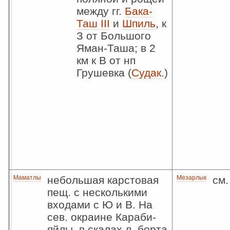
между гг.
Бака-
Таш III
и
Шпиль
, к
З от Большого
Яман-Таша; в 2
км к В от нп
Грушевка (
Судак
.)
Маматлы
небольшая карстовая
Мезарлык
см
пещ. с несколькими
входами с Ю и В. На
сев. окраине Караби-
яйлы, в скалах л. борта