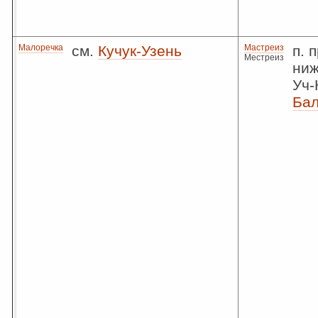
Малоречка
см.
Кучук-Узень
Мастреиз
п. 
Местреиз
ниж
Уч-
Бал