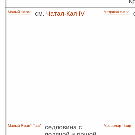
К
Малый Чатал
см.
Чатал-Кая IV
Медовая скала
Малый Яман*-Таш*
седловина с
Мезарлар-Чаир
поляной и рощей