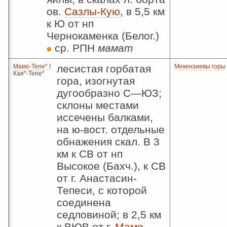
ов.
Сазлы-Кую
, в 5,5 км
к Ю от нп
Чернокаменка (Белог.)
ср. РПН
мамат
Мамо-Тепе* I
лесистая горбатая
Мекензиевы горы
Кая*-Тепе*
гора, изогнутая
дугообразно С—ЮЗ;
склоны местами
иссечены балками,
на ю-вост. отдельные
обнажения скал. В 3
км к СВ от нп
Высокое (Бахч.), к СВ
от г. Анастасин-
Тепеси, с которой
соединена
седловиной; в 2,5 км
к ВЮВ от г.
Мамо-