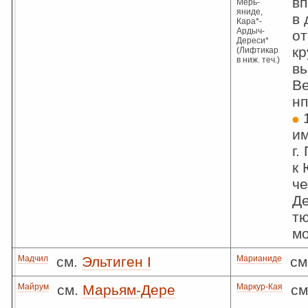
в
Мерь-
яниде,
в 
Кара*-
Ардыч-
от
Дереси*
кр
(Лифтикар
в ниж. теч.)
вь
Ве
нп
1
им
г.
к 
че
Де
т
м
Мадчил
см.
Эльтиген I
Марианиде
см
Майрум
см.
Марьям-Дере
Маркур-Кая
см