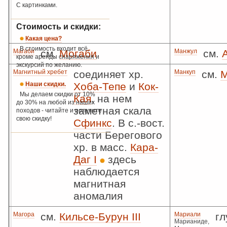
С картинками.
Стоимость и скидки:
Какая цена?
В стоимость входит всё,
Магаби
см.
Могаби
Манжул
см.
кроме аренды снаряжения и
экскурсий по желанию.
Магнитный хребет
соединяет хр.
Манкуп
см.
М
Наши скидки.
Хоба-Тепе
и
Кок-
Мы делаем скидки от 10%
Кая
, на нем
до 30% на любой из наших
заметная скала
походов - читайте и получите
свою скидку!
Сфинкс
. В с.-вост.
части Берегового
хр. в масс.
Кара-
Даг I
здесь
наблюдается
магнитная
аномалия
Магора
см.
Кильсе-Бурун III
Мариали
гл
Марианиде,