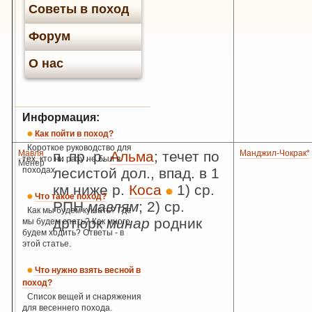
Советы в поход
Форум
О нас
Информация:
Как пойти в поход?
Короткое руководство для
Мавля
п. пр. р.
Альма
; течет по
Манджил-Чокрак*
тех, кто ни разу не был в
Менер
походах.
лесистой дол., впад. в 1
км ниже р.
Коса
1) ср.
Что такое поход?
РПН
мавлям
; 2) ср.
Как мы будем кушать? Где
дртюрк
минар
родник
мы будем спать? Как много
будем ходить? Ответы - в
этой статье.
Что нужно взять весной в
поход?
Список вещей и снаряжения
для весеннего похода.