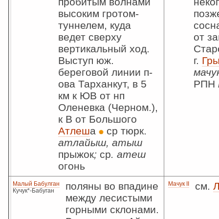
пробитым волнами
неко
высоким гротом-
позж
туннелем, куда
сосна
ведет сверху
от з
вертикальный ход.
Стар
Выступ юж.
г.
Гр
береговой линии п-
мачу
ова Тарханкут, в 5
РПН
км к ЮВ от нп
Оленевка (Черном.),
к В от Большого
Атлеш
а
ср тюрк.
атлайыш, атыш
прыжок
;
ср
. атеш
огонь
Малый Бабулган
поляны во впадине
Мачук II
см.
Л
Кучук*-Бабуган
между лесистыми
горными склонами.