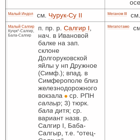
ос
Малый Индол
см.
Чурук-Су II
Меганом III
см
Малый Салгир
п. пр. р.
Салгир I
,
Мегапотамо
см
Кучук*-Салгир,
нач. в Ивановой
Бала-Салгир
балке на зап.
склоне
Долгоруковской
яйлы у нп Дружное
(Симф.); впад. в
Симферополе близ
железнодорожного
вокзала
ср. РПН
салгыр
; 3) тюрк.
бала
дитя; ср.
вариант назв. р.
Салгир I, Баба-
Салгыр, т.е. “отец-