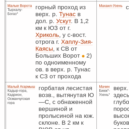
Малые Ворота
горный проход из
Махаил-Узень
Тырхалу-
верх. р.
Тунас
в
Богаз*
дол. р.
Ускут
. В 1,2
км к ЮЗ от г.
Хриколь
, у с-вост.
отрога г.
Хаплу-Зия-
Каясы
, к СВ от
Больших Ворот
2)
по одноименному
ов. в верх. р. Тунас
к СЗ от прохода
Малый Агармыш
горбатая лесистая
Мачин
верх.
Кадыр-гора,
Биюк*-
возв., вытянутая Ю
здесь
Кадрион,
Узень*
Османчугская
—С, с обнаженной
глубо
гора
вершиной и
поро
пролысиной на юж.
высо
склоне. В 2 км к
буко