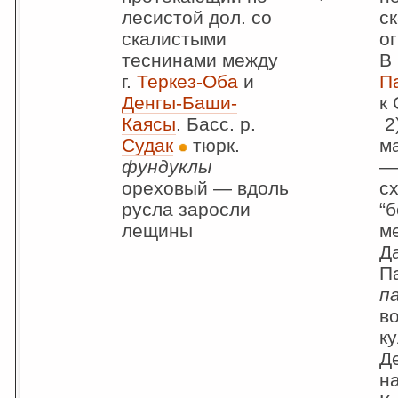
лесистой дол. со
с
скалистыми
о
теснинами между
В 
г.
Теркез-Оба
и
П
Денгы-Баши-
к 
Каясы
. Басс. р.
2
Судак
тюрк.
м
фундуклы
—
ореховый — вдоль
с
русла заросли
“
лещины
ме
Да
Па
п
во
к
Д
н