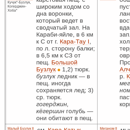
Кучук*-Бузлук,
широким ходом со
пу
Когерджин-
Хоба*
дна воронки,
лан
который ведет в
вос
сводчатый зал. На
вда
Караби-яйле, в 6 км
зап
к С от г.
Кара-Тау I
,
хол
по л. сторону балки;
тер
в 6,5 км к СЗ от
овр
пещ.
Большой
Про
Бузлук
1,2) тюрк.
Алч
бузлук
ледник — в
р.
К
пещ. иногда
мег
сохраняется лед; 3)
ном
ср. тюрк.
пас
гогерджин,
кор
кёгершин
голубь —
они обитают в пещ.
Малый Бузлук II
см.
Кара-Катык
Меганом II
мы