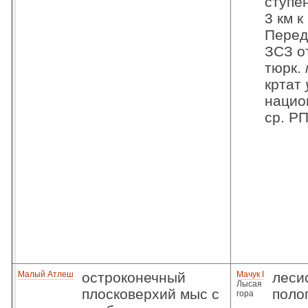
ступе
3 км к
Передо
ЗСЗ от
тюрк.
кртат
нацио
ср. Р
Малый Атлеш
остроконечный
Мачук I
лесис
Лысая
плосковерхий мыс с
поло
гора