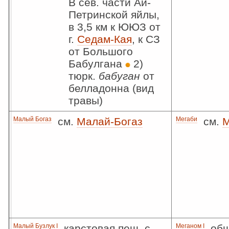
В сев. части Ай-
Петринской яйлы,
в 3,5 км к ЮЮЗ от
г.
Седам-Кая
, к СЗ
от Большого
Бабулгана
2)
тюрк.
бабуган
от
белладонна (вид
травы)
Малый Богаз
см.
Малай-Богаз
Мегаби
см.
М
Малый Бузлук I
карстовая пещ. с
Меганом I
обш