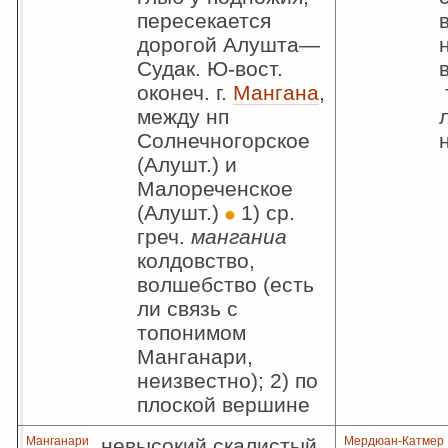
пересекается
дорогой Алушта—
Судак. Ю-вост.
оконеч. г.
Мангана
,
между нп
Солнечногорское
(Алушт.) и
Малореченское
(Алушт.)
1) ср.
греч.
манганиа
колдовство,
волшебство (есть
ли связь с
топонимом
Манганари,
неизвестно); 2) по
плоской вершине
Манганари
невысокий скалистый
Мердюан-Катмер 