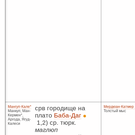
Мангуп-Кале*
срв городище на
Мердюан-Катмер I
Манкуп, Ман-
Толстый мыс
плато
Баба-Даг
Кермен*,
Аргода, Ягуд-
1,2) ср. тюрк.
Калеси
маглюп