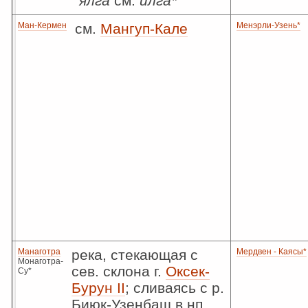
ялга
см.
илга*
Ман-Кермен
см.
Мангуп-Кале
Менэрли-Узень*
Манаготра
река, стекающая с
Мердвен - Каясы*
Монаготра-
сев. склона г.
Оксек-
Су*
Бурун II
; сливаясь с р.
Биюк-Узенбаш в нп