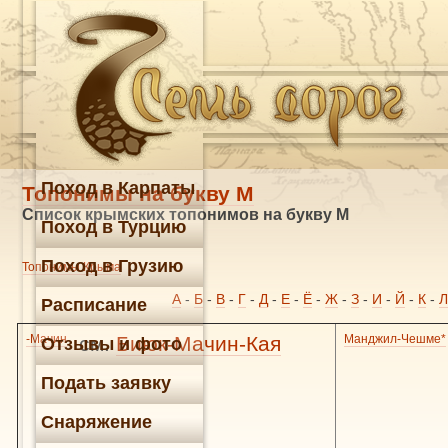
Поход в Карпаты
Топонимы на букву М
Список крымских топонимов на букву М
Поход в Турцию
Поход в Грузию
Топонимы Крыма
А
-
Б
-
В
-
Г
-
Д
-
Е
-
Ё
-
Ж
-
З
-
И
-
Й
-
К
-
Л
Расписание
-Мачин
см.
Биюк-Мачин-Кая
Манджил-Чешме*
Отзывы и фото
Подать заявку
Снаряжение