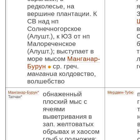
редколесье, на
я
вершине плантации. К
З
СВ над нп
Солнечногорское
в
(Алушт.), к ЮЗ от нп
С
Малореченское
(Алушт.); выступает в
море мысом
Манганар-
Бурун
ср. греч.
манганиа
колдовство,
волшебство
Манганар-Бурун*
обнаженный
Мердвен-Тубю
Тапчан*
плоский мыс с
ячеями
выветривания в
зап. желтоватых
обрывах и хаосом
глыб у подножия;