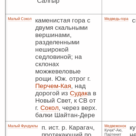
Салгыр”
Малый Сокол
каменистая гора с
Медведь-гора
с
двумя скальными
вершинами,
разделенными
неширокой
седловиной; на
склонах
можжевеловые
рощи. Юж. отрог г.
Перчем-Кая
, над
дорогой из
Судак
а в
Новый Свет, к СВ от
г.
Сокол
, через верх.
балки Шайтан-Дере
Малый Фундуклы
п. ист. р. Карагач,
Медвежонок
к
Кучук*-Аю,
протекающий по
н
Партенит