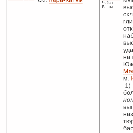
Чобан-
выс
Басты
скл
гл
отк
на
вы
уда
на 
Юж.
Ме
м.
1) 
бо
но
выг
наз
тю
бас