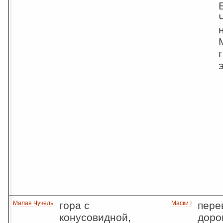
Малая Чучель
гора с
Маски I
пере
конусовидной,
дорог