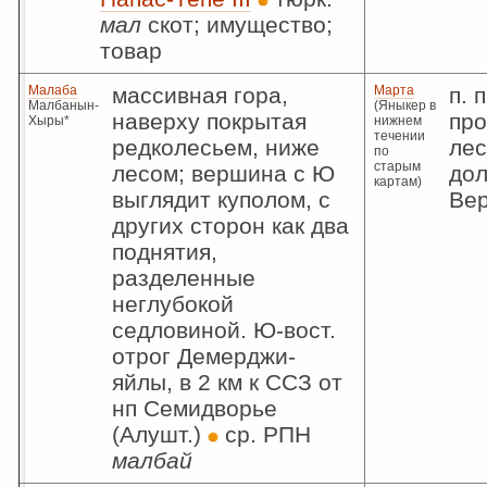
мал
скот; имущество;
товар
Малаба
массивная гора,
Марта
п. 
Малбанын-
(Яныкер в
наверху покрытая
про
Хыры*
нижнем
течении
редколесьем, ниже
лес
по
старым
лесом; вершина с Ю
дол
картам)
выглядит куполом, с
Вер
других сторон как два
поднятия,
разделенные
неглубокой
седловиной. Ю-вост.
отрог Демерджи-
яйлы, в 2 км к ССЗ от
нп Семидворье
(Алушт.)
ср. РПН
малбай