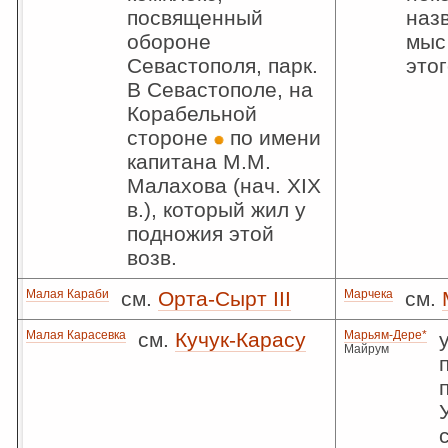
посвященный
наз
обороне
мыс 
Севастополя, парк.
это
В Севастополе, на
Корабельной
стороне
по имени
капитана М.М.
Малахова (нач. XIX
в.), который жил у
подножия этой
возв.
Малая Караби
см.
Орта-Сырт III
Марчека
см.
Малая Карасевка
см.
Кучук-Карасу
Марьям-Дере*
Майрум