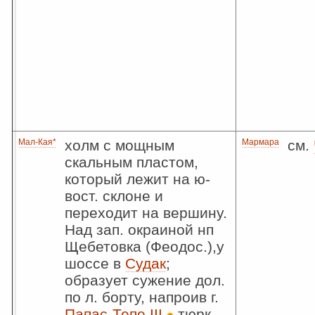
Мал-Кая*
холм с мощным
Мармара
см.
скальным пластом,
который лежит на ю-
вост. склоне и
переходит на вершину.
Над зап. окраиной нп
Щебетовка (Феодос.),у
шоссе в
Судак
;
образует сужение дол.
по л. борту, напроив г.
Папас-Тепе III
тюрк.