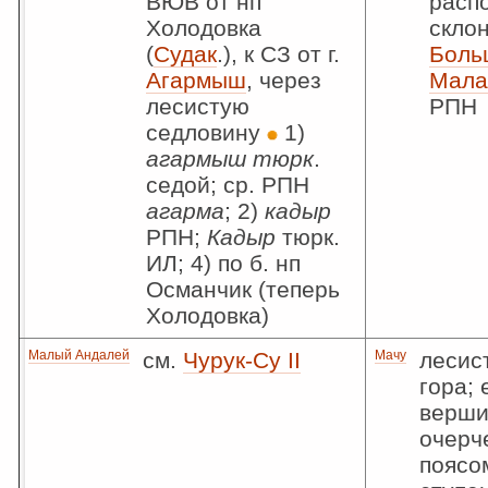
ВЮВ от нп
расп
Холодовка
склон
(
Судак
.), к СЗ от г.
Боль
Агармыш
, через
Мала
лесистую
РПН
седловину
1)
агармыш тюрк
.
седой; ср. РПН
агарма
; 2)
кадыр
РПН;
Кадыр
тюрк.
ИЛ; 4) по б. нп
Османчик (теперь
Холодовка)
Малый Андалей
см.
Чурук-Су II
Мачу
лесис
гора;
верши
очерч
поясо