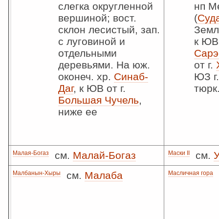
слегка округленной
нп М
вершиной; вост.
(
Суд
склон лесистый, зап.
Земл
с луговиной и
к ЮВ
отдельными
Сарэ
деревьями. На юж.
от г.
оконеч. хр.
Синаб-
ЮЗ г
Даг
, к ЮВ от г.
тюрк
Большая Чучель
,
ниже ее
Малая-Богаз
см.
Малай-Богаз
Маски II
см.
Малбанын-Хыры
см.
Малаба
Масличная гора