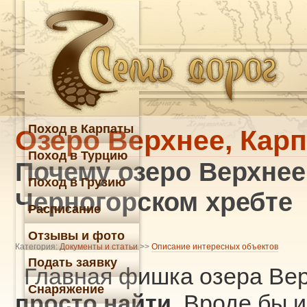
Поход в Карпаты
Озеро Верхнее, Кар
Поход в Турцию
Почему озеро Верхнее
Поход в Грузию
Черногорском хребте
Расписание
Отзывы и фото
Категория:
Документы и статьи
>>
Описание интересных объектов
Подать заявку
Главная фишка озера Вер
Снаряжение
просто найти
. Вроде бы и