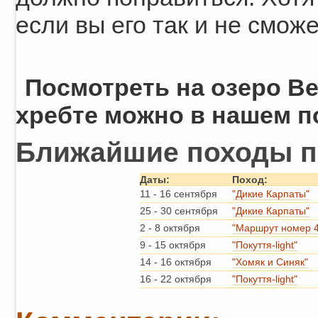
если вы его так и не сможе
Посмотреть на озеро В
хребте можно в нашем 
Ближайшие походы п
Даты:
Поход:
11
-
16 сентября
"Дикие Карпаты"
25
-
30 сентября
"Дикие Карпаты"
2
-
8 октября
"Маршрут номер 4
9
-
15 октября
"Покуття-light"
14
-
16 октября
"Хомяк и Синяк"
16
-
22 октября
"Покуття-light"