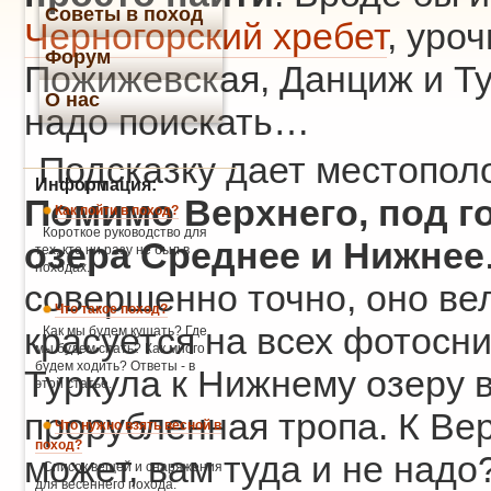
Советы в поход
Черногорский хребет
, уро
Форум
Пожижевская, Данциж и Тур
О нас
надо поискать…
Подсказку дает местополо
Информация:
Помимо Верхнего, под г
Как пойти в поход?
Короткое руководство для
озера Среднее и Нижнее
тех, кто ни разу не был в
походах.
совершенно точно, оно ве
Что такое поход?
красуется на всех фотосни
Как мы будем кушать? Где
мы будем спать? Как много
будем ходить? Ответы - в
Туркула к Нижнему озеру 
этой статье.
прорубленная тропа. К Вер
Что нужно взять весной в
поход?
может, вам туда и не надо
Список вещей и снаряжения
для весеннего похода.