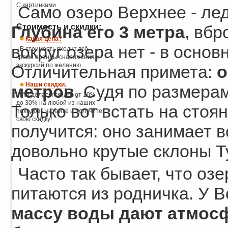
С картинками.
Само озеро Верхнее - ле
Стоимость и скидки:
Глубина его 3 метра
, вбр
Какая цена?
вокруг озера нет - в осно
В стоимость входит всё,
кроме аренды снаряжения и
экскурсий по желанию.
Отличительная примета:
о
Наши скидки.
метров
. Судя по размерам
Мы делаем скидки от 10%
до 30% на любой из наших
Только вот встать на стоя
походов - читайте и получите
свою скидку!
получится: оно занимает в
довольно крутые склоны Т
Часто так бывает, что оз
питаются из родничка. У В
массу воды дают атмос