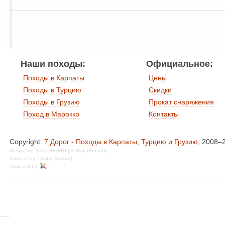
Наши походы:
Официальное:
Походы в Карпаты
Цены
Походы в Турцию
Скидки
Походы в Грузию
Прокат снаряжения
Поход в Марокко
Контакты
Copyright:
7 Дорог - Походы в Карпаты, Турцию и Грузию
, 2008–
Design by: Yana [HRMFL] & Max [Romah]
Content by: Dmitry [Krabat]
Powered by: