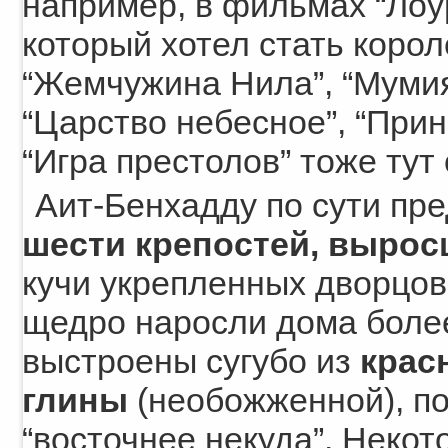
например, в фильмах “Лоу
который хотел стать корол
“Жемчужина Нила”, “Мумия”
“Царство небесное”, “Принц
“Игра престолов” тоже тут 
Аит-Бенхадду по сути пр
шести крепостей, вырос
кучи укрепленных дворцов
щедро наросли дома боле
выстроены сугубо из
крас
глины
(необожженной), по
“восточнее некуда”. Неко