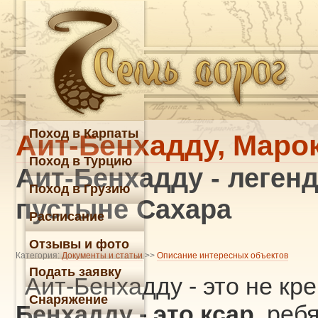
Поход в Карпаты
Аит-Бенхадду, Маро
Поход в Турцию
Аит-Бенхадду - леген
Поход в Грузию
пустыне Сахара
Расписание
Отзывы и фото
Категория:
Документы и статьи
>>
Описание интересных объектов
Подать заявку
Аит-Бенхадду - это не кре
Снаряжение
Бенхадду - это ксар
, реб