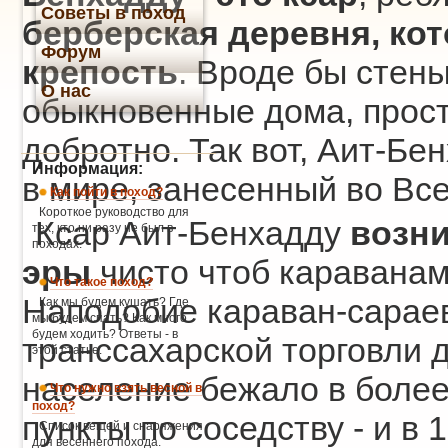
Советы в поход
берберская деревня, кот
Форум
крепость
. Вроде бы стены
О нас
обыкновенные дома, прост
добротно. Так вот, Аит-Бе
Информация:
в мире, занесенный во В
Как пойти в поход?
Короткое руководство для
Ксар Аит-Бенхадду
возни
тех, кто ни разу не был в
походах.
эры
чисто чтоб караванам 
Что такое поход?
Наподобие караван-сарае
Как мы будем кушать? Где
мы будем спать? Как много
будем ходить? Ответы - в
транссахарской торговли 
этой статье.
население бежало в боле
Что нужно взять весной в
поход?
пункты по соседству - и в 
Список вещей и снаряжения
для весеннего похода.