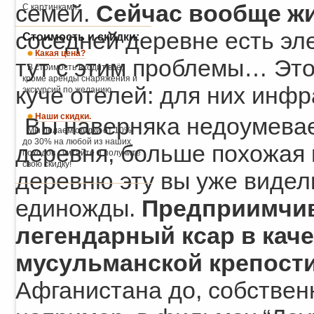
семей.
Сейчас вообще жи
С картинками.
соседней деревне есть эле
Стоимость и скидки:
Какая цена?
тут с этим проблемы… Это,
В стоимость входит всё,
кроме аренды снаряжения и
куче отелей: для них инфр
экскурсий по желанию.
Наши скидки.
Вы наверняка недоумевае
Мы делаем скидки от 10%
до 30% на любой из наших
деревня, больше похожая 
походов - читайте и получите
свою скидку!
деревню эту вы уже видели
единожды.
Предприимчи
легендарный ксар в кач
мусульманской крепост
Афганистана до, собственн