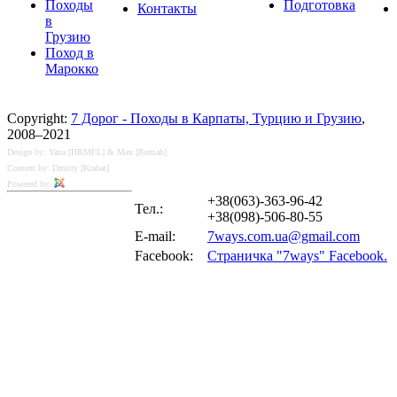
Походы
Подготовка
Контакты
в
Грузию
Поход в
Марокко
Copyright:
7 Дорог - Походы в Карпаты, Турцию и Грузию
,
2008–2021
Design by: Yana [HRMFL] & Max [Romah]
Content by: Dmitry [Krabat]
Powered by:
+38(063)-363-96-42
Тел.:
+38(098)-506-80-55
E-mail:
7ways.com.ua@gmail.com
Facebook:
Страничка "7ways" Facebook.