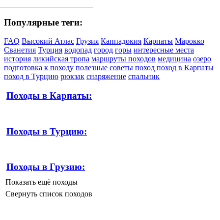
Популярные теги:
FAQ
Высокий Атлас
Грузия
Каппадокия
Карпаты
Марокко
Сванетия
Турция
водопад
город
горы
интересные места
история
ликийская тропа
маршруты походов
медицина
озеро
подготовка к походу
полезные советы
поход
поход в Карпаты
поход в Турцию
рюкзак
снаряжение
спальник
Походы в Карпаты:
Походы в Турцию:
Походы в Грузию:
Показать ещё походы
Свернуть список походов