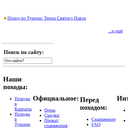
Поход по Турции: Тропа Святого Павла
...и ещё
Поиск по сайту:
Наши
походы:
Официальное:
Инт
Перед
Походы
в
походом:
Карпаты
Цены
Походы
Скидки
в
Снаряжение
Прокат
Турцию
FAQ
снаряжения