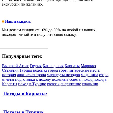
экскурсий по желанию.
Наши скидки.
Мы делаем скидки от 10% до 30% на любой из наших
походов - читайте и получите свою скидку!
Популярные теги:
Высокий Атлас
Грузия
Каппадокия
Карпаты
Марокко
Сванетия
Турция
водопад
город
горы
интересные места
история
ликийская тропа
маршруты походов
медицина
озеро
отчеты
подготовка к походу
полезные советы
поход
поход в
Карпаты
поход в Турцию
рюкзак
снаряжение
спальник
Походы в Карпаты:
Походы в Турцию: