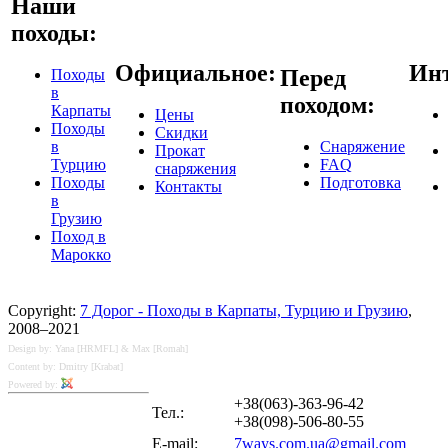
Наши
походы:
Официальное:
Инт
Перед
Походы
в
походом:
Карпаты
Цены
Походы
Скидки
в
Снаряжение
Прокат
Турцию
FAQ
снаряжения
Походы
Подготовка
Контакты
в
Грузию
Поход в
Марокко
Copyright:
7 Дорог - Походы в Карпаты, Турцию и Грузию
,
2008–2021
Design by: Yana [HRMFL] & Max [Romah]
Content by: Dmitry [Krabat]
Powered by:
+38(063)-363-96-42
Тел.:
+38(098)-506-80-55
E-mail:
7ways.com.ua@gmail.com