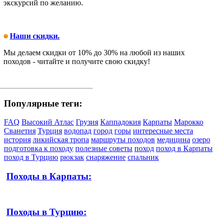
экскурсий по желанию.
Наши скидки.
Мы делаем скидки от 10% до 30% на любой из наших
походов - читайте и получите свою скидку!
Популярные теги:
FAQ
Высокий Атлас
Грузия
Каппадокия
Карпаты
Марокко
Сванетия
Турция
водопад
город
горы
интересные места
история
ликийская тропа
маршруты походов
медицина
озеро
подготовка к походу
полезные советы
поход
поход в Карпаты
поход в Турцию
рюкзак
снаряжение
спальник
Походы в Карпаты:
Походы в Турцию: