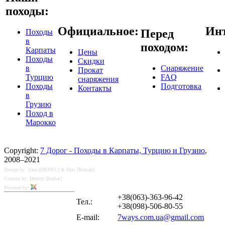
походы:
Официальное:
Инт
Перед
Походы
в
походом:
Карпаты
Цены
Походы
Скидки
в
Снаряжение
Прокат
Турцию
FAQ
снаряжения
Походы
Подготовка
Контакты
в
Грузию
Поход в
Марокко
Copyright:
7 Дорог - Походы в Карпаты, Турцию и Грузию
,
2008–2021
Design by: Yana [HRMFL] & Max [Romah]
Content by: Dmitry [Krabat]
Powered by:
+38(063)-363-96-42
Тел.:
+38(098)-506-80-55
E-mail:
7ways.com.ua@gmail.com