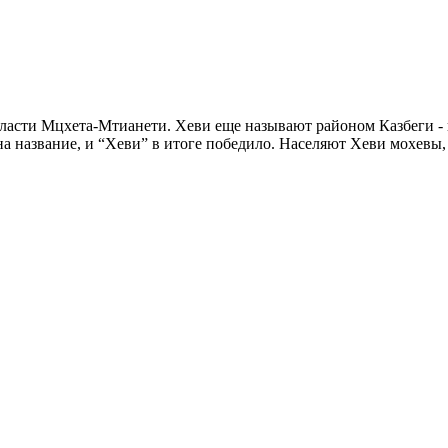
бласти Мцхета-Мтианети. Хеви еще называют районом Казбеги - 
а название, и “Хеви” в итоге победило. Населяют Хеви мохевы,