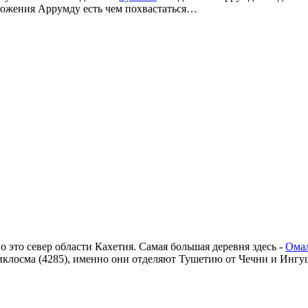
ложения Аррумду есть чем похвастаться…
 это север области Кахетия. Самая большая деревня здесь -
Ома
и Диклосма (4285), именно они отделяют Тушетию от Чечни и Инг