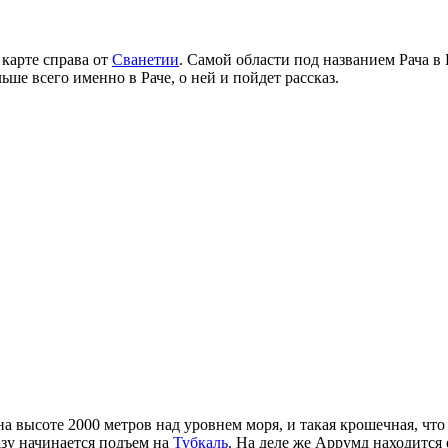
 карте справа от
Сванетии
. Самой области под названием Рача в 
ше всего именно в Раче, о ней и пойдет рассказ.
 высоте 2000 метров над уровнем моря, и такая крошечная, что 
азу начинается подъем на
Тубкаль
. На деле же Аррумд находится 