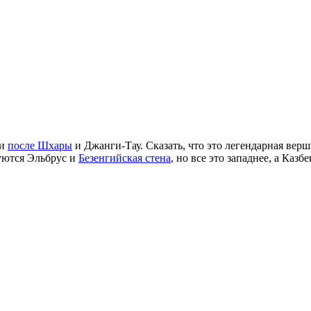
ии
после Шхары
и Джанги-Тау. Сказать, что это легендарная верш
суются Эльбрус и
Безенгийская стена
, но все это западнее, а Казб