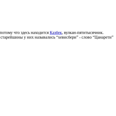
потому что здесь находится
Казбек
, вулкан-пятитысячник.
 старейшины у них назывались “хевисбери” - слово “Цанарети”