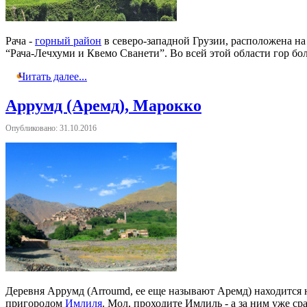
Рача -
горный район
в северо-западной Грузии, расположена на
“Рача-Лечхуми и Квемо Сванети”. Во всей этой области гор боль
Читать далее...
Аррумд (Аремд), Марокко
Опубликовано: 31.10.2016
Деревня Аррумд (Arroumd, ее еще называют Аремд) находится на
пригородом
Имлиля
. Мол, проходите Имлиль - а за ним уже ср