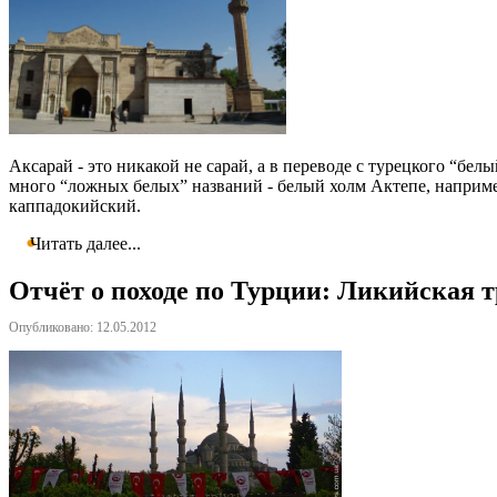
Аксарай - это никакой не сарай, а в переводе с турецкого “бе
много “ложных белых” названий - белый холм Актепе, например
каппадокийский.
Читать далее...
Отчёт о походе по Турции: Ликийская т
Опубликовано: 12.05.2012