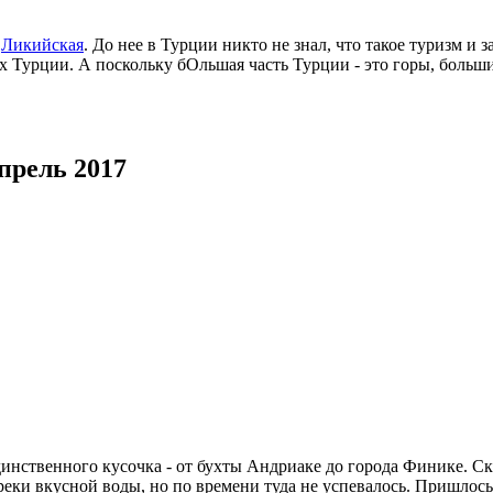
-
Ликийская
. До нее в Турции никто не знал, что такое туризм и
ках Турции. А поскольку бОльшая часть Турции - это горы, больш
прель 2017
нственного кусочка - от бухты Андриаке до города Финике. Ска
реки вкусной воды, но по времени туда не успевалось. Пришлось