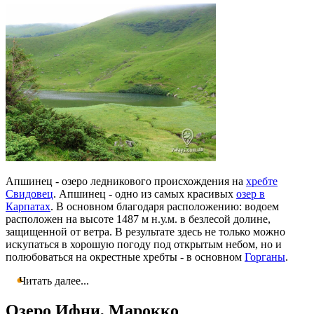
Апшинец - озеро ледникового происхождения на
хребте
Свидовец
. Апшинец - одно из самых красивых
озер в
Карпатах
. В основном благодаря расположению: водоем
расположен на высоте 1487 м н.у.м. в безлесой долине,
защищенной от ветра. В результате здесь не только можно
искупаться в хорошую погоду под открытым небом, но и
полюбоваться на окрестные хребты - в основном
Горганы
.
Читать далее...
Озеро Ифни, Марокко