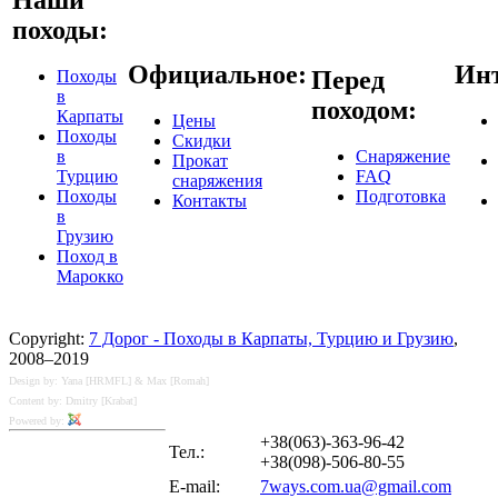
походы:
Официальное:
Инт
Перед
Походы
в
походом:
Карпаты
Цены
Походы
Скидки
в
Снаряжение
Прокат
Турцию
FAQ
снаряжения
Походы
Подготовка
Контакты
в
Грузию
Поход в
Марокко
Copyright:
7 Дорог - Походы в Карпаты, Турцию и Грузию
,
2008–2019
Design by: Yana [HRMFL] & Max [Romah]
Content by: Dmitry [Krabat]
Powered by:
+38(063)-363-96-42
Тел.:
+38(098)-506-80-55
E-mail:
7ways.com.ua@gmail.com