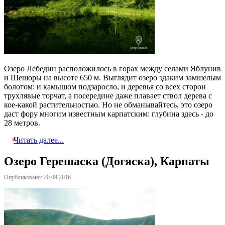
Озеро Лебедин расположилось в горах между селами Яблунив
и Шешоры на высоте 650 м. Выглядит озеро эдаким замшелым
болотом: и камышом подзаросло, и деревья со всех сторон
трухлявые торчат, а посередине даже плавает ствол дерева с
кое-какой растительностью. Но не обманывайтесь, это озеро
даст фору многим известным карпатским: глубина здесь - до
28 метров.
Читать далее...
Озеро Герешаска (Догяска), Карпаты
Опубликовано: 20.09.2016