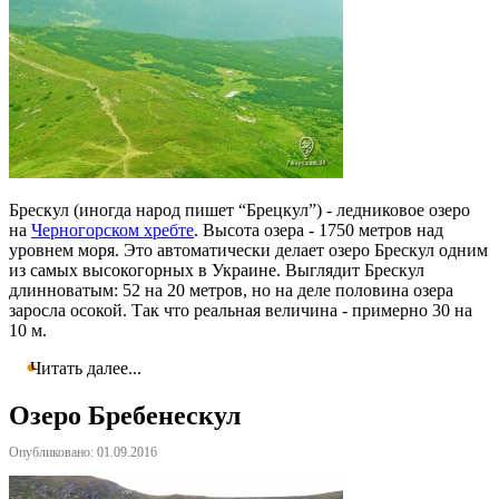
Брескул (иногда народ пишет “Брецкул”) - ледниковое озеро
на
Черногорском хребте
. Высота озера - 1750 метров над
уровнем моря. Это автоматически делает озеро Брескул одним
из самых высокогорных в Украине. Выглядит Брескул
длинноватым: 52 на 20 метров, но на деле половина озера
заросла осокой. Так что реальная величина - примерно 30 на
10 м.
Читать далее...
Озеро Бребенескул
Опубликовано: 01.09.2016