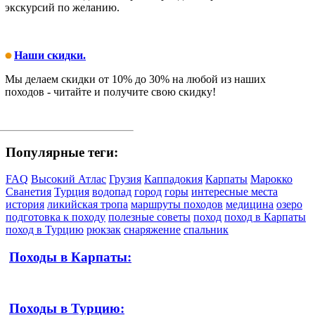
экскурсий по желанию.
Наши скидки.
Мы делаем скидки от 10% до 30% на любой из наших
походов - читайте и получите свою скидку!
Популярные теги:
FAQ
Высокий Атлас
Грузия
Каппадокия
Карпаты
Марокко
Сванетия
Турция
водопад
город
горы
интересные места
история
ликийская тропа
маршруты походов
медицина
озеро
подготовка к походу
полезные советы
поход
поход в Карпаты
поход в Турцию
рюкзак
снаряжение
спальник
Походы в Карпаты:
Походы в Турцию: