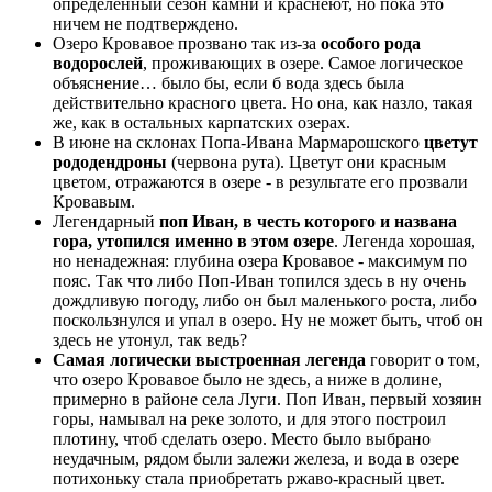
определенный сезон камни и краснеют, но пока это
ничем не подтверждено.
Озеро Кровавое прозвано так из-за
особого рода
водорослей
, проживающих в озере. Самое логическое
объяснение… было бы, если б вода здесь была
действительно красного цвета. Но она, как назло, такая
же, как в остальных карпатских озерах.
В июне на склонах Попа-Ивана Мармарошского
цветут
рододендроны
(червона рута). Цветут они красным
цветом, отражаются в озере - в результате его прозвали
Кровавым.
Легендарный
поп Иван, в честь которого и названа
гора, утопился именно в этом озере
. Легенда хорошая,
но ненадежная: глубина озера Кровавое - максимум по
пояс. Так что либо Поп-Иван топился здесь в ну очень
дождливую погоду, либо он был маленького роста, либо
поскользнулся и упал в озеро. Ну не может быть, чтоб он
здесь не утонул, так ведь?
Самая логически выстроенная легенда
говорит о том,
что озеро Кровавое было не здесь, а ниже в долине,
примерно в районе села Луги. Поп Иван, первый хозяин
горы, намывал на реке золото, и для этого построил
плотину, чтоб сделать озеро. Место было выбрано
неудачным, рядом были залежи железа, и вода в озере
потихоньку стала приобретать ржаво-красный цвет.