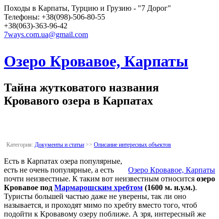
Походы в Карпаты, Турцию и Грузию - "7 Дорог"
Телефоны: +38(098)-506-80-55
+38(063)-363-96-42
7ways.com.ua@gmail.com
Озеро Кровавое, Карпаты
Тайна жутковатого названия
Кровавого озера в Карпатах
Категория:
Документы и статьи
>>
Описание интересных объектов
Есть в Карпатах озера популярные,
есть не очень популярные, а есть
Озеро Кровавое, Карпаты
почти неизвестные. К таким вот неизвестным относится
озеро
Кровавое под
Мармарошским хребтом
(1600 м. н.у.м.)
.
Туристы большей частью даже не уверены, так ли оно
называется, и проходят мимо по хребту вместо того, чтоб
подойти к Кровавому озеру поближе. А зря, интересный же