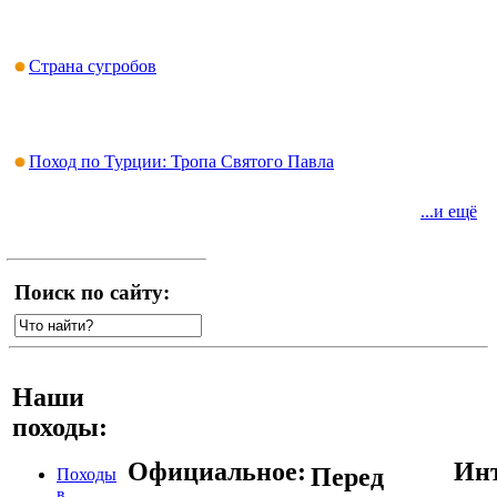
Страна сугробов
Поход по Турции: Тропа Святого Павла
...и ещё
Поиск по сайту:
Наши
походы:
Официальное:
Инт
Перед
Походы
в