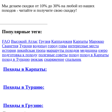
Мы делаем скидки от 10% до 30% на любой из наших
походов - читайте и получите свою скидку!
Популярные теги:
FAQ
Высокий Атлас
Грузия
Каппадокия
Карпаты
Марокко
Сванетия
Турция
водопад
город
горы
интересные места
история
ликийская тропа
маршруты походов
медицина
озеро
подготовка к походу
полезные советы
поход
поход в Карпаты
поход в Турцию
рюкзак
снаряжение
спальник
Походы в Карпаты:
Походы в Турцию:
Походы в Грузию: