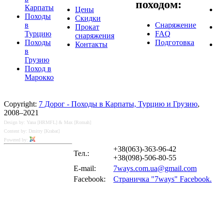
походом:
Карпаты
Цены
Походы
Скидки
в
Снаряжение
Прокат
Турцию
FAQ
снаряжения
Походы
Подготовка
Контакты
в
Грузию
Поход в
Марокко
Copyright:
7 Дорог - Походы в Карпаты, Турцию и Грузию
,
2008–2021
Design by: Yana [HRMFL] & Max [Romah]
Content by: Dmitry [Krabat]
Powered by:
+38(063)-363-96-42
Тел.:
+38(098)-506-80-55
E-mail:
7ways.com.ua@gmail.com
Facebook:
Страничка "7ways" Facebook.