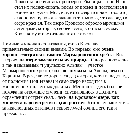
Люди стали сочинять про озеро небылицы, а поп Иван
стал их поддерживать, время от времени постреливая в
районе из ружья. Мол, все, кто позарится на его золото,
схлопочут пулю - а желающих так много, что аж вода в
озере красная. Так озеро Кровавое обросло мрачными
легендами, которые, скорее всего, к описываемому
Кровавому озеру отношения не имеют.
Помимо жутковатого названия, озеро Кровавое
примечательно своими видами. Во-первых, оно
очень
хорошо смотрится с самого Мармарошского хребта
. Во-
вторых,
на озере замечательная природа
. Оно расположено
в так называемых “Гуцульских Альпах” - участке
Мармарошского хребта, больше похожем на Альпы, чем на
Карпаты. В результате дорога сюда (которая, кстати, ведет туда
от подножия Поп-Ивана) и само озеро находится в
живописных подвесных долинах. Местность здесь больше
похожа на огромные ступени, спускающиеся в долину в
обрамлении острых скал. Здесь,
на Кровавом озере, как
минимум надо встретить один рассвет
. Кто знает, может из-
за красноватых оттенков первых лучей солнца его так и
прозвали…