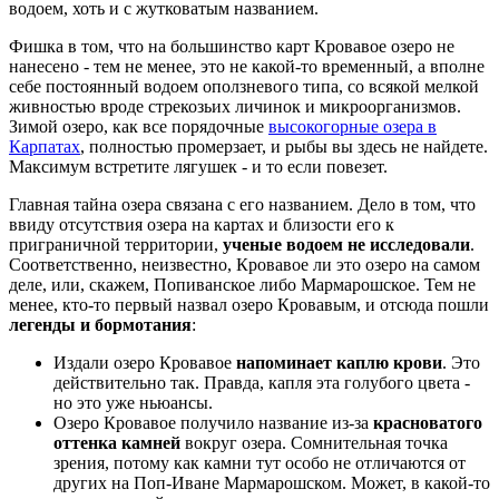
водоем, хоть и с жутковатым названием.
Фишка в том, что на большинство карт Кровавое озеро не
нанесено - тем не менее, это не какой-то временный, а вполне
себе постоянный водоем оползневого типа, со всякой мелкой
живностью вроде стрекозьих личинок и микроорганизмов.
Зимой озеро, как все порядочные
высокогорные озера в
Карпатах
, полностью промерзает, и рыбы вы здесь не найдете.
Максимум встретите лягушек - и то если повезет.
Главная тайна озера связана с его названием. Дело в том, что
ввиду отсутствия озера на картах и близости его к
приграничной территории,
ученые водоем не исследовали
.
Соответственно, неизвестно, Кровавое ли это озеро на самом
деле, или, скажем, Попиванское либо Мармарошское. Тем не
менее, кто-то первый назвал озеро Кровавым, и отсюда пошли
легенды и бормотания
:
Издали озеро Кровавое
напоминает каплю крови
. Это
действительно так. Правда, капля эта голубого цвета -
но это уже ньюансы.
Озеро Кровавое получило название из-за
красноватого
оттенка камней
вокруг озера. Сомнительная точка
зрения, потому как камни тут особо не отличаются от
других на Поп-Иване Мармарошском. Может, в какой-то