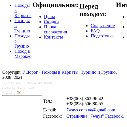
Официальное:
Инт
Перед
Походы
в
походом:
Карпаты
Цены
Походы
Скидки
в
Снаряжение
Прокат
Турцию
FAQ
снаряжения
Походы
Подготовка
Контакты
в
Грузию
Поход в
Марокко
Copyright:
7 Дорог - Походы в Карпаты, Турцию и Грузию
,
2008–2021
Design by: Yana [HRMFL] & Max [Romah]
Content by: Dmitry [Krabat]
Powered by:
+38(063)-363-96-42
Тел.:
+38(098)-506-80-55
E-mail:
7ways.com.ua@gmail.com
Facebook:
Страничка "7ways" Facebook.