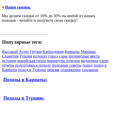
Наши скидки.
Мы делаем скидки от 10% до 30% на любой из наших
походов - читайте и получите свою скидку!
Популярные теги:
Высокий Атлас
Грузия
Каппадокия
Карпаты
Марокко
Сванетия
Турция
водопад
город
горы
интересные места
история
ликийская тропа
маршруты походов
медицина
озеро
отчеты
подготовка к походу
полезные советы
поход
поход в
Карпаты
поход в Турцию
рюкзак
снаряжение
спальник
Походы в Карпаты:
Походы в Турцию: