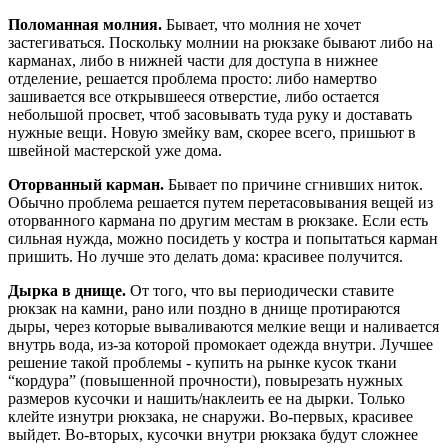
Поломанная молния.
Бывает, что молния не хочет
застегиваться. Поскольку молнии на рюкзаке бывают либо на
карманах, либо в нижней части для доступа в нижнее
отделение, решается проблема просто: либо намертво
зашивается все открывшееся отверстие, либо остается
небольшой просвет, чтоб засовывать туда руку и доставать
нужные вещи. Новую змейку вам, скорее всего, пришьют в
швейной мастерской уже дома.
Оторванный карман.
Бывает по причине сгнивших ниток.
Обычно проблема решается путем перетасовывания вещей из
оторванного кармана по другим местам в рюкзаке. Если есть
сильная нужда, можно посидеть у костра и попытаться карман
пришить. Но лучше это делать дома: красивее получится.
Дырка в днище.
От того, что вы периодически ставите
рюкзак на камни, рано или поздно в днище протираются
дыры, через которые вываливаются мелкие вещи и наливается
внутрь вода, из-за которой промокает одежда внутри. Лучшее
решение такой проблемы - купить на рынке кусок ткани
“кордура” (повышенной прочности), повырезать нужных
размеров кусочки и нашить/наклеить ее на дырки. Только
клейте изнутри рюкзака, не снаружи. Во-первых, красивее
выйдет. Во-вторых, кусочки внутри рюкзака будут сложнее