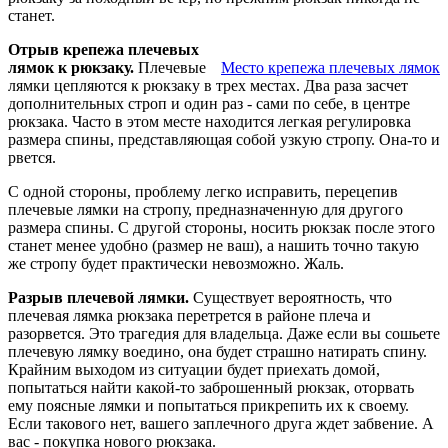
станет.
Отрыв крепежа плечевых
лямок к рюкзаку.
Плечевые
Место крепежа плечевых лямок
лямки цепляются к рюкзаку в трех местах. Два раза засчет
дополнительных строп и один раз - сами по себе, в центре
рюкзака. Часто в этом месте находится легкая регулировка
размера спины, представляющая собой узкую стропу. Она-то и
рвется.
С одной стороны, проблему легко исправить, перецепив
плечевые лямки на стропу, предназначенную для другого
размера спины. С другой стороны, носить рюкзак после этого
станет менее удобно (размер не ваш), а нашить точно такую
же стропу будет практически невозможно. Жаль.
Разрыв плечевой лямки.
Существует вероятность, что
плечевая лямка рюкзака перетрется в районе плеча и
разорвется. Это трагедия для владельца. Даже если вы сошьете
плечевую лямку воедино, она будет страшно натирать спину.
Крайним выходом из ситуации будет приехать домой,
попытаться найти какой-то заброшенный рюкзак, оторвать
ему поясные лямки и попытаться прикрепить их к своему.
Если такового нет, вашего заплечного друга ждет забвение. А
вас - покупка нового рюкзака.