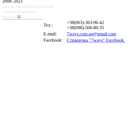
2008–2021
Design by: Yana [HRMFL] & Max [Romah]
Content by: Dmitry [Krabat]
Powered by:
+38(063)-363-96-42
Тел.:
+38(098)-506-80-55
E-mail:
7ways.com.ua@gmail.com
Facebook:
Страничка "7ways" Facebook.