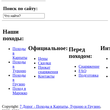
Поиск по сайту:
Наши
походы:
Официальное:
Инт
Перед
Походы
в
походом:
Карпаты
Цены
Походы
Скидки
в
Снаряжение
Прокат
Турцию
FAQ
снаряжения
Походы
Подготовка
Контакты
в
Грузию
Поход в
Марокко
Copyright:
7 Дорог - Походы в Карпаты, Турцию и Грузию
,