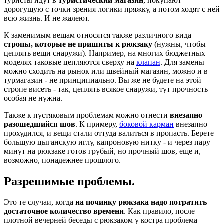
туристы идут в
туристический магазин
, покупают
дорогущую с точки зрения логики пряжку, а потом ходят с ней
всю жизнь. И не жалеют.
К заменимым вещам относятся также различного вида
стропы, которые не пришиты к рюкзаку
(нужны, чтобы
цеплять вещи снаружи). Например, на многих бюджетных
моделях таковые цепляются сверху на
клапан
. Для замены
можно сходить на рынок или швейный магазин, можно и в
турмагазин - не принципиально. Вы же не будете на этой
стропе висеть - так, цеплять всякое снаружи, тут прочность
особая не нужна.
Также к пустяковым проблемам можно отнести
внезапно
разошедшийся шов
. К примеру,
боковой карман
внезапно
прохудился, и вещи стали оттуда валиться в пропасть. Берете
большую цыганскую иглу, капроновую нитку - и через пару
минут на рюкзаке готов грубый, но прочный шов, еще и,
возможно, понадежнее прошлого.
Разрешимые проблемы.
Это те случаи, когда
на починку рюкзака надо потратить
достаточное количество времени
. Как правило, после
плотной вечерней беседы с рюкзаком у костра проблема