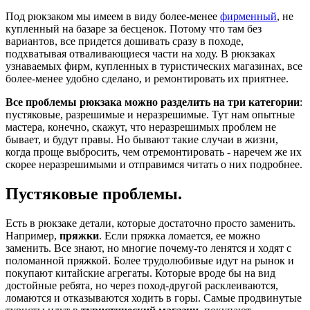
Под рюкзаком мы имеем в виду более-менее
фирменный
, не
купленный на базаре за бесценок. Потому что там без
вариантов, все придется дошивать сразу в походе,
подхватывая отваливающиеся части на ходу. В рюкзаках
узнаваемых фирм, купленных в туристических магазинах, все
более-менее удобно сделано, и ремонтировать их приятнее.
Все проблемы рюкзака можно разделить на три категории
:
пустяковые, разрешимые и неразрешимые. Тут нам опытные
мастера, конечно, скажут, что неразрешимых проблем не
бывает, и будут правы. Но бывают такие случаи в жизни,
когда проще выбросить, чем отремонтировать - наречем же их
скорее неразрешимыми и отправимся читать о них подробнее.
Пустяковые проблемы.
Есть в рюкзаке детали, которые достаточно просто заменить.
Например,
пряжки
. Если пряжка ломается, ее можно
заменить. Все знают, но многие почему-то ленятся и ходят с
поломанной пряжкой. Более трудолюбивые идут на рынок и
покупают китайские агрегаты. Которые вроде бы на вид
достойные ребята, но через поход-другой расклеиваются,
ломаются и отказываются ходить в горы. Самые продвинутые