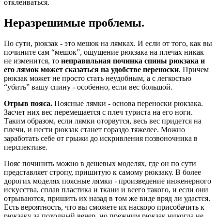
отклеиваться.
Неразрешимые проблемы.
По сути, рюкзак - это мешок на лямках. И если от того, как вы
почините сам “мешок”, ощущение рюкзака на плечах никак
не изменится, то
неправильная починка спины рюкзака и
его лямок может сказаться на удобстве переноски
. Причем
рюкзак может не просто стать неудобным, а с легкостью
“убить” вашу спину - особенно, если вес большой.
Отрыв пояса.
Поясные лямки - основа переноски рюкзака.
Засчет них вес перемещается с плеч туриста на его ноги.
Таким образом, если лямки оторвутся, весь вес придется на
плечи, и нести рюкзак станет гораздо тяжелее. Можно
заработать себе от грыжи до искривления позвоночника в
перспективе.
Пояс починить можно в дешевых моделях, где он по сути
представляет стропу, пришитую к самому рюкзаку. В более
дорогих моделях поясные лямки - произведение инженерного
искусства, сплав пластика и ткани и всего такого, и если они
отрываются, пришить их назад в том же виде вряд ли удастся.
Есть вероятность, что вы сможете их наскоро присобачить к
рюкзаку за походный вечер, но прежним рюкзак никогда не