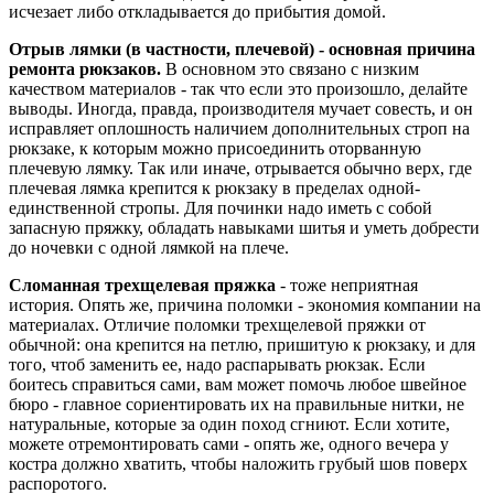
исчезает либо откладывается до прибытия домой.
Отрыв лямки (в частности, плечевой) - основная причина
ремонта рюкзаков.
В основном это связано с низким
качеством материалов - так что если это произошло, делайте
выводы. Иногда, правда, производителя мучает совесть, и он
исправляет оплошность наличием дополнительных строп на
рюкзаке, к которым можно присоединить оторванную
плечевую лямку. Так или иначе, отрывается обычно верх, где
плечевая лямка крепится к рюкзаку в пределах одной-
единственной стропы. Для починки надо иметь с собой
запасную пряжку, обладать навыками шитья и уметь добрести
до ночевки с одной лямкой на плече.
Сломанная трехщелевая пряжка
- тоже неприятная
история. Опять же, причина поломки - экономия компании на
материалах. Отличие поломки трехщелевой пряжки от
обычной: она крепится на петлю, пришитую к рюкзаку, и для
того, чтоб заменить ее, надо распарывать рюкзак. Если
боитесь справиться сами, вам может помочь любое швейное
бюро - главное сориентировать их на правильные нитки, не
натуральные, которые за один поход сгниют. Если хотите,
можете отремонтировать сами - опять же, одного вечера у
костра должно хватить, чтобы наложить грубый шов поверх
распоротого.