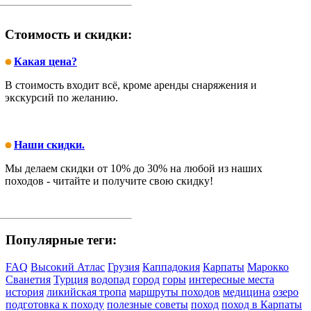
Стоимость и скидки:
Какая цена?
В стоимость входит всё, кроме аренды снаряжения и
экскурсий по желанию.
Наши скидки.
Мы делаем скидки от 10% до 30% на любой из наших
походов - читайте и получите свою скидку!
Популярные теги:
FAQ
Высокий Атлас
Грузия
Каппадокия
Карпаты
Марокко
Сванетия
Турция
водопад
город
горы
интересные места
история
ликийская тропа
маршруты походов
медицина
озеро
подготовка к походу
полезные советы
поход
поход в Карпаты