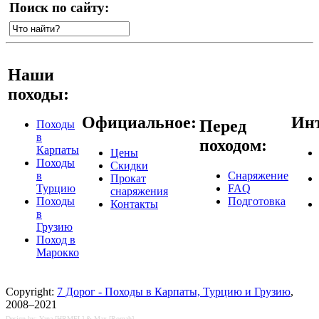
Поиск по сайту:
Наши
походы:
Официальное:
Инт
Перед
Походы
в
походом:
Карпаты
Цены
Походы
Скидки
в
Снаряжение
Прокат
Турцию
FAQ
снаряжения
Походы
Подготовка
Контакты
в
Грузию
Поход в
Марокко
Copyright:
7 Дорог - Походы в Карпаты, Турцию и Грузию
,
2008–2021
Design by: Yana [HRMFL] & Max [Romah]