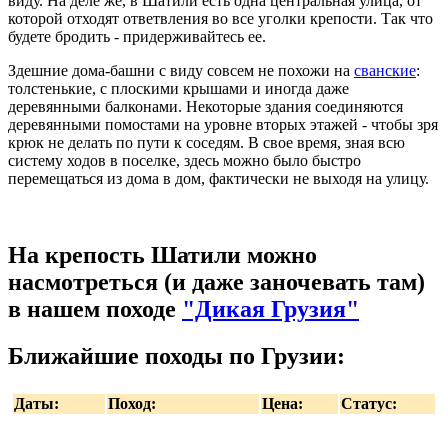
виду. На деле же, в Шатили есть одна центральная улица, от
которой отходят ответвления во все уголки крепости. Так что
будете бродить - придерживайтесь ее.
Здешние дома-башни с виду совсем не похожи на
сванские
:
толстенькие, с плоскими крышами и иногда даже
деревянными балконами. Некоторые здания соединяются
деревянными помостами на уровне вторых этажей - чтобы зря
крюк не делать по пути к соседям. В свое время, зная всю
систему ходов в поселке, здесь можно было быстро
перемещаться из дома в дом, фактически не выходя на улицу.
На крепость Шатили можно
насмотреться (и даже заночевать там)
в нашем походе
"Дикая Грузия"
Ближайшие походы по Грузии:
Даты:
Поход:
Цена:
Статус: