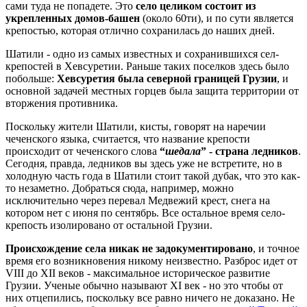
сами туда не попадете. Это
село целиком состоит из
укрепленных домов-башен
(около 60ти), и по сути является
крепостью, которая отлично сохранилась до наших дней.
Шатили - одно из самых известных и сохранившихся сел-
крепостей в Хевсуретии. Раньше таких поселков здесь было
побольше:
Хевсуретия была северной границей Грузии
, и
основной задачей местных горцев была защита территории от
вторжения противника.
Поскольку жители Шатили, кисты, говорят на наречии
чеченского языка, считается, что название крепости
происходит от чеченского слова
“
шедала
” - страна ледников
.
Сегодня, правда, ледников вы здесь уже не встретите, но в
холодную часть года в Шатили стоит такой дубак, что это как-
то незаметно. Добраться сюда, например, можно
исключительно через перевал Медвежий крест, снега на
котором нет с июня по сентябрь. Все остальное время село-
крепость изолировано от остальной Грузии.
Происхождение села никак не задокументировано
, и точное
время его возникновения никому неизвестно. Разброс идет от
VIII до XII веков - максимальное историческое развитие
Грузии. Ученые обычно называют XI век - но это чтобы от
них отцепились, поскольку все равно ничего не доказано. Не