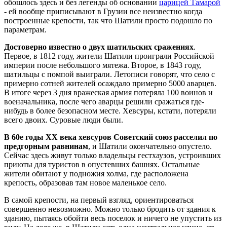
обошлось здесь и без легенды об основании
царицей Тамарой
- ей вообще приписывают в Грузии все неизвестно когда
построенные крепости, так что Шатили просто подошло по
параметрам.
Достоверно известно о двух шатильских сражениях
.
Первое, в 1812 году, жители Шатили проиграли Российской
империи после небольшого мятежа. Второе, в 1843 году,
шатильцы с помпой выиграли. Летописи говорят, что село с
примерно сотней жителей осаждало примерно 5000 аварцев.
В итоге через 3 дня вражеская армия потеряла 100 воинов и
военачальника, после чего аварцы решили сражаться где-
нибудь в более безопасном месте. Хевсуры, кстати, потеряли
всего двоих. Суровые люди были.
В 60е годы ХХ века хевсуров Советский союз расселил по
предгорным равнинам
, и Шатили окончательно опустело.
Сейчас здесь живут только владельцы гестхаузов, устроивших
приюты для туристов в опустевших башнях. Остальные
жители обитают у подножия холма, где расположена
крепость, образовав там новое маленькое село.
В самой крепости, на первый взгляд, ориентироваться
совершенно невозможно. Можно только бродить от здания к
зданию, пытаясь обойти весь поселок и ничего не упустить из