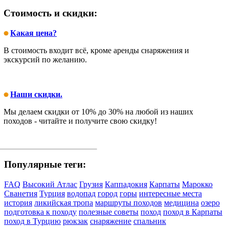
Стоимость и скидки:
Какая цена?
В стоимость входит всё, кроме аренды снаряжения и
экскурсий по желанию.
Наши скидки.
Мы делаем скидки от 10% до 30% на любой из наших
походов - читайте и получите свою скидку!
Популярные теги:
FAQ
Высокий Атлас
Грузия
Каппадокия
Карпаты
Марокко
Сванетия
Турция
водопад
город
горы
интересные места
история
ликийская тропа
маршруты походов
медицина
озеро
подготовка к походу
полезные советы
поход
поход в Карпаты
поход в Турцию
рюкзак
снаряжение
спальник