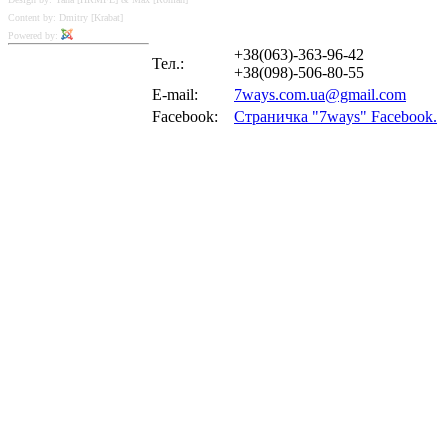
Content by: Dmitry [Krabat]
Powered by:
+38(063)-363-96-42
Тел.:
+38(098)-506-80-55
E-mail:
7ways.com.ua@gmail.com
Facebook:
Страничка "7ways" Facebook.