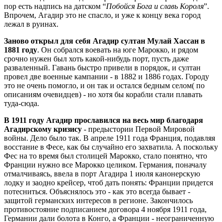
пор есть надпись на датском “
Побойся Бога и славь Короля
”.
Впрочем, Агадир это не спасло, и уже к концу века город
лежал в руинах.
Заново открыл для себя Агадир султан Мулай Хассан в
1881 году
. Он собрался воевать на юге Марокко, и рядом
срочно нужен был хоть какой-нибудь порт, пусть даже
разваленный. Гавань быстро привели в порядок, и султан
провел две военные кампании - в 1882 и 1886 годах. Городу
это не очень помогло, и он так и остался бедным селом( по
описаниям очевидцев) - но хотя бы корабли стали плавать
туда-сюда.
В 1911 году Агадир прославился на весь мир благодаря
Агадирскому кризису
- предыстории Первой Мировой
войны. Дело было так. В апреле 1911 года Франция, подавляя
восстание в Фесе, как бы случайно его захватила. А поскольку
Фес на то время был столицей Марокко, стало понятно, что
Франции нужно все Марокко целиком. Германия, поначалу
отмалчиваясь, ввела в порт Агадира 1 июля канонерскую
лодку и заодно крейсер, чтоб дать понять: Франции придется
потесниться. Объяснялось это - как это всегда бывает -
защитой германских интересов в регионе. Закончилось
противостояние подписанием договора 4 ноября 1911 года,
Германии дали болота в Конго, а Франции - неограниченную