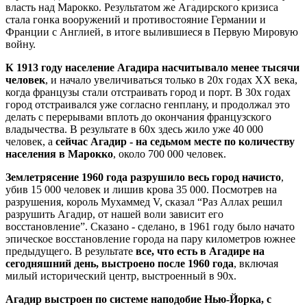
власть над Марокко. Результатом же Агадирского кризиса
стала гонка вооружений и противостояние Германии и
Франции с Англией, в итоге вылившиеся в Первую Мировую
войну.
К 1913 году население Агадира насчитывало менее тысячи
человек
, и начало увеличиваться только в 20х годах ХХ века,
когда французы стали отстраивать город и порт. В 30х годах
город отстраивался уже согласно генплану, и продолжал это
делать с перерывами вплоть до окончания французского
владычества. В результате в 60х здесь жило уже 40 000
человек, а
сейчас Агадир - на седьмом месте по количеству
населения в Марокко
, около 700 000 человек.
Землетрясение 1960 года разрушило весь город начисто
,
убив 15 000 человек и лишив крова 35 000. Посмотрев на
разрушения, король Мухаммед V, сказал “Раз Аллах решил
разрушить Агадир, от нашей воли зависит его
восстановление”. Сказано - сделано, в 1961 году было начато
эпическое восстановление города на пару километров южнее
предыдущего. В результате
все, что есть в Агадире на
сегодняшний день, выстроено после 1960 года
, включая
милый исторический центр, выстроенный в 90х.
Агадир выстроен по системе наподобие Нью-Йорка, с