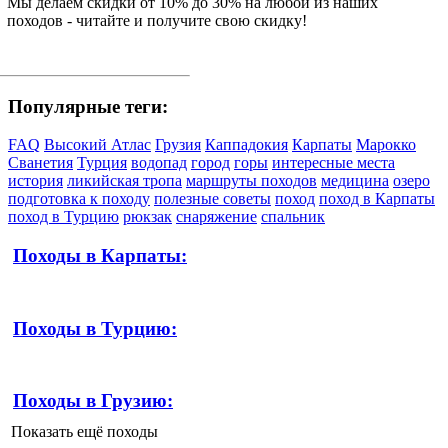
Мы делаем скидки от 10% до 30% на любой из наших
походов - читайте и получите свою скидку!
Популярные теги:
FAQ
Высокий Атлас
Грузия
Каппадокия
Карпаты
Марокко
Сванетия
Турция
водопад
город
горы
интересные места
история
ликийская тропа
маршруты походов
медицина
озеро
подготовка к походу
полезные советы
поход
поход в Карпаты
поход в Турцию
рюкзак
снаряжение
спальник
Походы в Карпаты:
Походы в Турцию:
Походы в Грузию:
Показать ещё походы