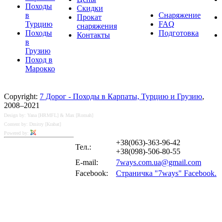
Походы
Скидки
в
Снаряжение
Прокат
Турцию
FAQ
снаряжения
Походы
Подготовка
Контакты
в
Грузию
Поход в
Марокко
Copyright:
7 Дорог - Походы в Карпаты, Турцию и Грузию
,
2008–2021
Design by: Yana [HRMFL] & Max [Romah]
Content by: Dmitry [Krabat]
Powered by:
+38(063)-363-96-42
Тел.:
+38(098)-506-80-55
E-mail:
7ways.com.ua@gmail.com
Facebook:
Страничка "7ways" Facebook.