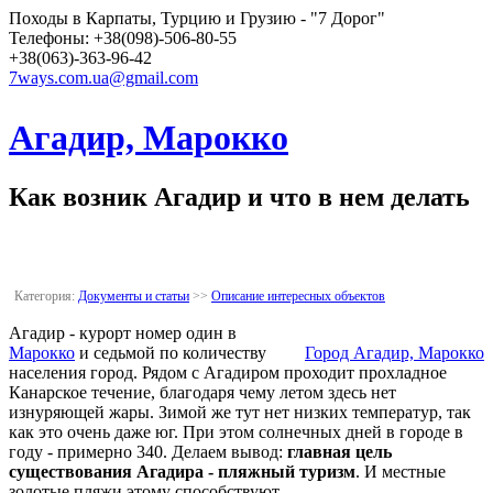
Походы в Карпаты, Турцию и Грузию - "7 Дорог"
Телефоны: +38(098)-506-80-55
+38(063)-363-96-42
7ways.com.ua@gmail.com
Агадир, Марокко
Как возник Агадир и что в нем делать
Категория:
Документы и статьи
>>
Описание интересных объектов
Агадир - курорт номер один в
Марокко
и седьмой по количеству
Город Агадир, Марокко
населения город. Рядом с Агадиром проходит прохладное
Канарское течение, благодаря чему летом здесь нет
изнуряющей жары. Зимой же тут нет низких температур, так
как это очень даже юг. При этом солнечных дней в городе в
году - примерно 340. Делаем вывод:
главная цель
существования Агадира - пляжный туризм
. И местные
золотые пляжи этому способствуют.