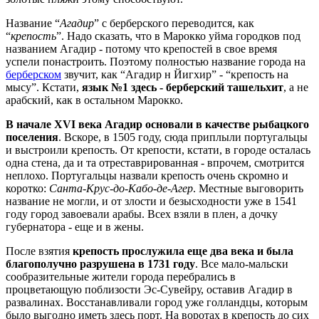
Название “
Агадир
” с берберского переводится, как
“
крепость
”. Надо сказать, что в Марокко уйма городков под
названием Агадир - потому что крепостей в свое время
успели понастроить. Поэтому полностью название города на
берберском
звучит, как “Агадир н Йигхир” - “крепость на
мысу”. Кстати,
язык №1 здесь - берберский ташельхит
, а не
арабский, как в остальном Марокко.
В начале XVI века Агадир основали в качестве рыбацкого
поселения
. Вскоре, в 1505 году, сюда приплыли португальцы
и выстроили крепость. От крепости, кстати, в городе осталась
одна стена, да и та отреставрированная - впрочем, смотрится
неплохо. Португальцы назвали крепость очень скромно и
коротко:
Санта-Крус-до-Кабо-де-Агер
. Местные выговорить
название не могли, и от злости и безысходности уже в 1541
году город завоевали арабы. Всех взяли в плен, а дочку
губернатора - еще и в жены.
После взятия
крепость прослужила еще два века и была
благополучно разрушена в 1731 году
. Все мало-мальски
сообразительные жители города перебрались в
процветающую поблизости Эс-Сувейру, оставив Агадир в
развалинах. Восстанавливали город уже голландцы, которым
было выгодно иметь здесь порт. На воротах в крепость до сих