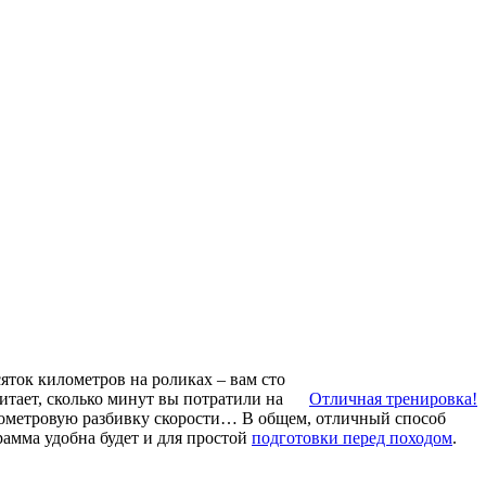
сяток километров на роликах – вам сто
читает, сколько минут вы потратили на
Отличная тренировка!
илометровую разбивку скорости… В общем, отличный способ
рамма удобна будет и для простой
подготовки перед походом
.