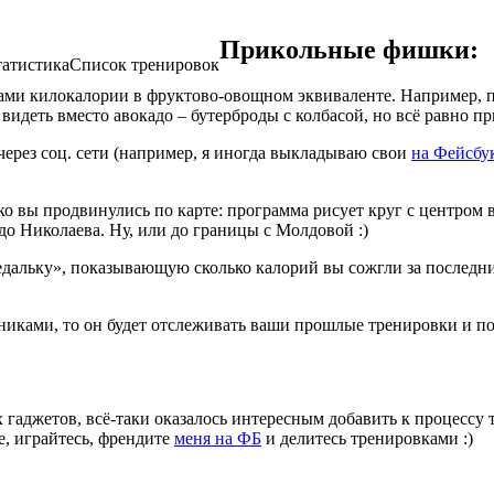
Прикольные фишки:
татистика
Список тренировок
ми килокалории в фруктово-овощном эквиваленте. Например, п
 видеть вместо авокадо – бутерброды с колбасой, но всё равно п
через соц. сети (например, я иногда выкладываю свои
на Фейсбу
ко вы продвинулись по карте: программа рисует круг с центро
о Николаева. Ну, или до границы с Молдовой :)
дальку», показывающую сколько калорий вы сожгли за последни
шниками, то он будет отслеживать ваши прошлые тренировки и по
х гаджетов, всё-таки оказалось интересным добавить к процессу
е, играйтесь, френдите
меня на ФБ
и делитесь тренировками :)