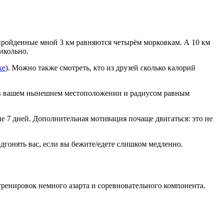
ройденные мной 3 км равняются четырём морковкам. А 10 км
рикольно.
ке
). Можно также смотреть, кто из друзей сколько калорий
м в вашем нынешнем местоположении и радиусом равным
е 7 дней. Дополнительная мотивация почаще двигаться: это не
дгонять вас, если вы бежите/едете слишком медленно.
 тренировок немного азарта и соревновательного компонента.