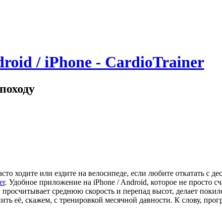
oid / iPhone - CardioTrainer
походу
сто ходите или ездите на велосипеде, если любите откатать с де
er
. Удобное приложение на iPhone / Android, которое не просто с
, просчитывает среднюю скорость и перепад высот, делает пок
ть её, скажем, с тренировкой месячной давности. К слову, прог