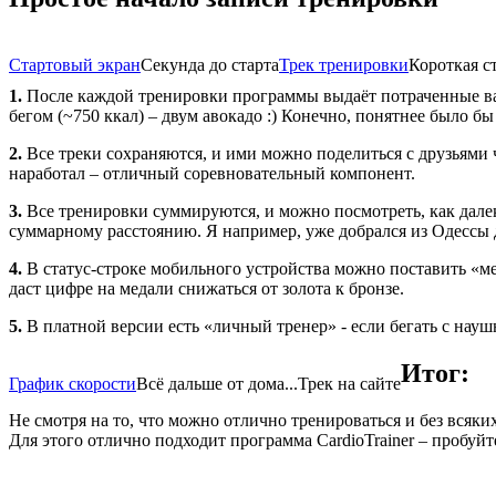
Стартовый экран
Секунда до старта
Трек тренировки
Короткая с
1.
После каждой тренировки программы выдаёт потраченные ва
бегом (~750 ккал) – двум авокадо :) Конечно, понятнее было бы
2.
Все треки сохраняются, и ими можно поделиться с друзьями 
наработал – отличный соревновательный компонент.
3.
Все тренировки суммируются, и можно посмотреть, как дале
суммарному расстоянию. Я например, уже добрался из Одессы д
4.
В статус-строке мобильного устройства можно поставить «ме
даст цифре на медали снижаться от золота к бронзе.
5.
В платной версии есть «личный тренер» - если бегать с нау
Итог:
График скорости
Всё дальше от дома...
Трек на сайте
Не смотря на то, что можно отлично тренироваться и без всяки
Для этого отлично подходит программа CardioTrainer – пробуйт