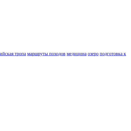
ийская тропа
маршруты походов
медицина
озеро
подготовка к