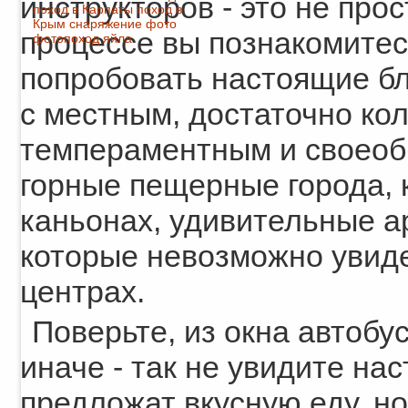
инструкторов - это не прос
поход в Карпаты
поход в
Крым
снаряжение
фото
процессе вы познакомитес
фотопоход
яйла
попробовать настоящие бл
с местным, достаточно ко
темпераментным и своеоб
горные пещерные города, 
каньонах, удивительные а
которые невозможно увиде
центрах.
Поверьте, из окна автоб
иначе - так не увидите на
предложат вкусную еду, но