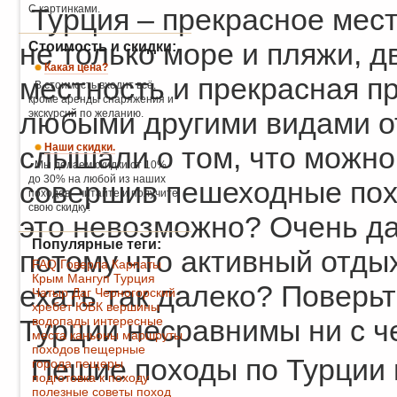
С картинками.
Турция – прекрасное мес
не только море и пляжи, д
Стоимость и скидки:
Какая цена?
местность и прекрасная пр
В стоимость входит всё,
кроме аренды снаряжения и
любыми другими видами о
экскурсий по желанию.
Наши скидки.
слышали о том, что можно
Мы делаем скидки от 10%
до 30% на любой из наших
совершив пешеходные похо
походов - читайте и получите
свою скидку!
это невозможно? Очень да
Популярные теги:
потому что активный отдых
FAQ
Говерла
Карпаты
Крым
Мангуп
Турция
ехать так далеко? Поверьт
Чатыр Даг
Черногорский
хребет
ЮБК
вершины
водопады
интересные
Турции несравнимы ни с че
места
каньоны
маршруты
походов
пещерные
Пешие походы по Турции 
города
пещеры
подготовка к походу
полезные советы
поход