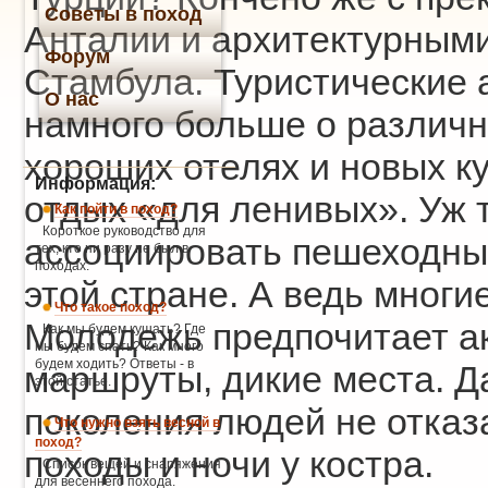
Советы в поход
Анталии и архитектурным
Форум
Стамбула. Туристические а
О нас
намного больше о различн
хороших отелях и новых ку
Информация:
отдых «для ленивых». Уж 
Как пойти в поход?
Короткое руководство для
ассоциировать пешеходные
тех, кто ни разу не был в
походах.
этой стране. А ведь многи
Что такое поход?
Молодежь предпочитает а
Как мы будем кушать? Где
мы будем спать? Как много
будем ходить? Ответы - в
маршруты, дикие места. Д
этой статье.
поколения людей не отказ
Что нужно взять весной в
поход?
походы и ночи у костра.
Список вещей и снаряжения
для весеннего похода.