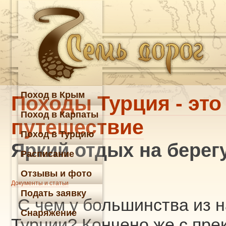
Поход в Крым
Походы Турция - это
Поход в Карпаты
путешествие
Поход в Турцию
Яркий отдых на берег
Расписание
Отзывы и фото
Документы и статьи
Подать заявку
С чем у большинства из н
Снаряжение
Турции? Кончено же с пр