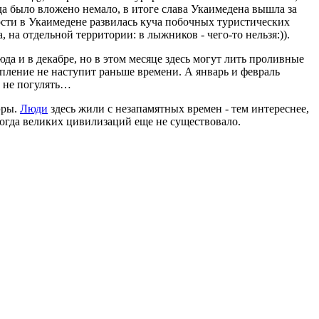
да было вложено немало, в итоге слава Укаимедена вышла за
ности в Укаимедене развилась куча побочных туристических
, на отдельной территории: в лыжников - чего-то нельзя:)).
да и в декабре, но в этом месяце здесь могут лить проливные
епление не наступит раньше времени. А январь и февраль
е не погулять…
эры.
Люди
здесь жили с незапамятных времен - тем интереснее,
 когда великих цивилизаций еще не существовало.