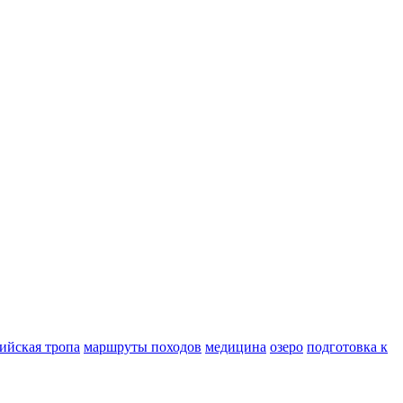
ийская тропа
маршруты походов
медицина
озеро
подготовка к