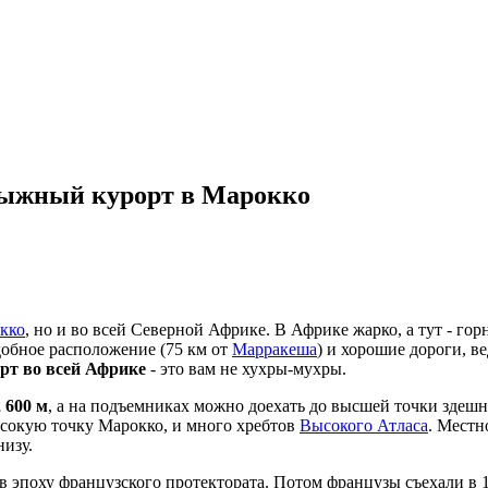
лыжный курорт в Марокко
кко
, но и во всей Северной Африке. В Африке жарко, а тут - г
добное расположение (75 км от
Марракеша
) и хорошие дороги, в
т во всей Африке
- это вам не хухры-мухры.
 600 м
, а на подъемниках можно доехать до высшей точки здешни
ысокую точку Марокко, и много хребтов
Высокого Атласа
. Местн
низу.
 эпоху французского протектората. Потом французы съехали в 1