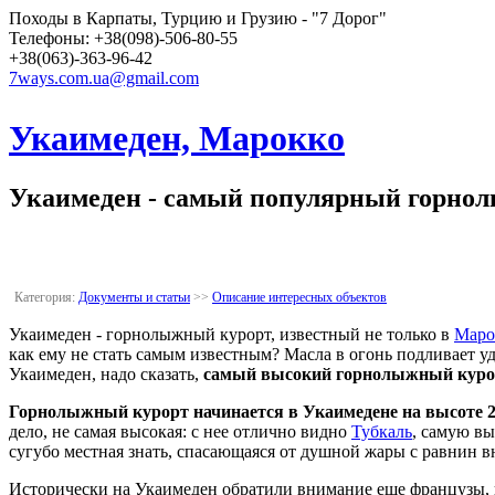
Походы в Карпаты, Турцию и Грузию - "7 Дорог"
Телефоны: +38(098)-506-80-55
+38(063)-363-96-42
7ways.com.ua@gmail.com
Укаимеден, Марокко
Укаимеден - самый популярный горно
Категория:
Документы и статьи
>>
Описание интересных объектов
Укаимеден - горнолыжный курорт, известный не только в
Маро
как ему не стать самым известным? Масла в огонь подливает у
Укаимеден, надо сказать,
самый высокий горнолыжный курор
Горнолыжный курорт начинается в Укаимедене на высоте 2
дело, не самая высокая: с нее отлично видно
Тубкаль
, самую в
сугубо местная знать, спасающаяся от душной жары с равнин в
Исторически на Укаимеден обратили внимание еще французы, в