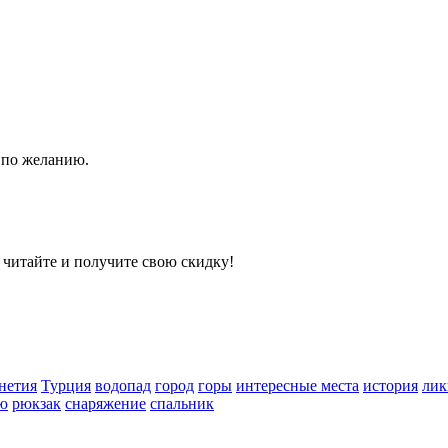
 по желанию.
 читайте и получите свою скидку!
нетия
Турция
водопад
город
горы
интересные места
история
лик
ию
рюкзак
снаряжение
спальник