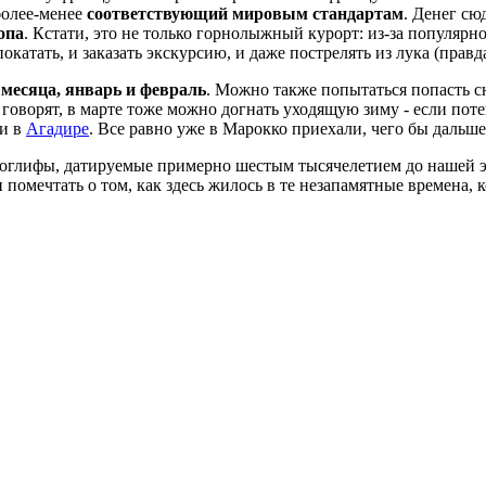
более-менее
соответствующий мировым стандартам
. Денег сю
опа
. Кстати, это не только горнолыжный курорт: из-за популяр
катать, и заказать экскурсию, и даже пострелять из лука (правда
 месяца, январь и февраль
. Можно также попытаться попасть сю
, говорят, в марте тоже можно догнать уходящую зиму - если пот
ли в
Агадире
. Все равно уже в Марокко приехали, чего бы дальш
оглифы, датируемые примерно шестым тысячелетием до нашей 
и помечтать о том, как здесь жилось в те незапамятные времена,