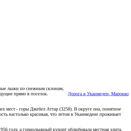
орные лыжи по снежным склонам,
едущие прямо в поселок.
Дорога в Укаимеден, Марокко
х мест - горы Джебел Аттар (3258). В округе она, понятное
ость настолько красивая, что летом в Укаимедене проживает
956 году, а горнолыжный курорт облюбовала местная элита,