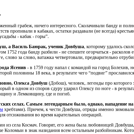
.
енный грабеж, ничего интересного. Сколачивали банду и полно
ств пропивали в кабаках, остатки раздавали (не всегда) крестья
садьбы - кабак - горы”.
уш, а Василь Баюрак, ученик Довбуша
, которому удалось скол
м 1752 года банду разбили - не спешите огорчаться - расколов 
ге, слово за слово, ватажка четвертовали, предварительно отруби
рода Ясенив
- в 1759 году напал с командой на город Болехив, н
ой половины 18 века, в результате чего “подвиг” прославился 
словно, Олекса Довбуш
(Добош), человек, легенды про которого х
оторый в одном из споров сдуру ударил Олексу по ноге - в резул
вщину и Лемковщину, где и погиб.
ских селах. Самым легендарным было, однако, нападение на
им
хребтами). Причем, к чести Довбуша, отряды именно зимовали н
 для отсиживания во время карательных операций.
ин из села Космач. Говорят, его жена была любовницей Довбуша,
ше Коломыи в знак назидания всем остальным разбойникам. Кото