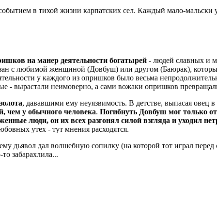
событием в тихой жизни карпатских сел. Каждый мало-мальски 
ришков на манер деятельности богатырей
- людей славных и м
зан с любимой женщиной (Довбуш) или другом (Баюрак), котор
деятельности у каждого из опришков было весьма непродолжитель
ые - вырастали неимоверно, а сами вожаки опришков превращали
 золота
, дававшими ему неуязвимость. В детстве, выпасая овец в
й, чем у обычного человека
.
Погибнуть Довбуш мог только от
енные люди, он их всех разгонял силой взгляда и уходил не
юбовных утех - тут мнения расходятся.
 ему дьявол дал волшебную сопилку (на которой тот играл перед
то забарахлила...