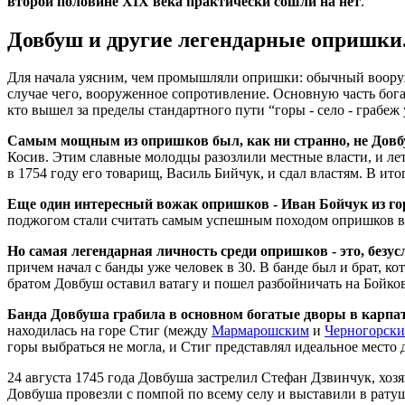
второй половине XIX века практически сошли на нет
.
Довбуш и другие легендарные опришки
Для начала уясним, чем промышляли опришки: обычный вооруж
случае чего, вооруженное сопротивление. Основную часть богат
кто вышел за пределы стандартного пути “горы - село - грабеж у
Самым мощным из опришков был, как ни странно, не Довб
Косив. Этим славные молодцы разозлили местные власти, и лето
в 1754 году его товарищ, Василь Бийчук, и сдал властям. В ито
Еще один интересный вожак опришков - Иван Бойчук из го
поджогом стали считать самым успешным походом опришков втор
Но самая легендарная личность среди опришков - это, безу
причем начал с банды уже человек в 30. В банде был и брат, к
братом Довбуш оставил ватагу и пошел разбойничать на Бойко
Банда Довбуша грабила в основном богатые дворы в карпат
находилась на горе Стиг (между
Мармарошским
и
Черногорск
горы выбраться не могла, и Стиг представлял идеальное место
24 августа 1745 года Довбуша застрелил Стефан Дзвинчук, хозя
Довбуша провезли с помпой по всему селу и выставили в рату