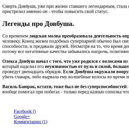
Смерть Довбуша, уже при жизни ставшего легендарным, стала 
пристрелил именно он - чтобы повысить свой статус.
Легенды про Довбуша.
Со временем
людская молва преобразовала деятельность оп
человеку. Конец жизни подобных суперпарней обычно был свя
способности, и предавали друзей. Несмотря на то, что время 
потому все негативные качества забывались напрочь, позитивн
Олекса Довбуш начал с того, что уже родился с волосами из
который наделил его
неуязвимостью от пуль и силой, больше
проведут двенадцать обрядов.
Если Довбуша окружали вооруж
убить главаря, либо вырвала ему волшебные волосы во время л
Василь Баюрак, кстати, тоже был не без суперспособностей
:
вообще помогал при побегах - только перед казнью сопилка что-
Facebook (
)
Google+
Комментарии (1)