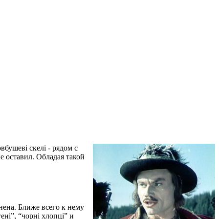
бушеві скелі - рядом с
не оставил. Обладая такой
нена. Ближе всего к нему
ні”, “чорні хлопці” и