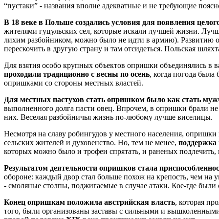
“пустаки” - названия вполне адекватные и не требующие поясн
В 18 веке в Польше создались условия для появления целог
жителями гуцульских сел, которые искали лучшей жизни. Лучше
лихим разбойником, можно было не идти в армию). Развитию о
перескочить в другую страну и там отсидеться. Польская шлях
Для взятия особо крупных объектов опришки объединялись в ва
проходили традиционно с весны по осень
, когда погода была
опришками со стороны местных властей.
Для местных пастухов стать опришком было как стать му
выполненного долга пасти овец. Впрочем, в опришки брали не 
них. Веселая разбойничья жизнь по-любому лучше виселицы.
Несмотря на славу робингудов у местного населения, опришки н
сельских жителей и духовенство. Но, тем не менее,
поддержка 
которых можно было и трофеи спрятать, и раненых подлечить
Результатом деятельности опришков стала приспособленно
обороне: каждый двор стал больше похож на крепость, чем на 
- смоляные столпы, поджигаемые в случае атаки. Кое-где был
Конец опришкам положила австрийская власть
, которая пр
того, были организованы заставы с сильными и вышколенными 