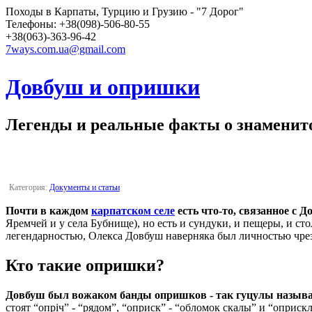
Походы в Карпаты, Турцию и Грузию - "7 Дорог"
Телефоны: +38(098)-506-80-55
+38(063)-363-96-42
7ways.com.ua@gmail.com
Довбуш и опришки
Легенды и реальные факты о знаменит
Категория:
Документы и статьи
Почти в каждом
карпатском селе
есть что-то, связанное с 
Яремчей и у села Бубнище), но есть и сундуки, и пещеры, и сто
легендарностью, Олекса Довбуш наверняка был личностью чр
Кто такие опришки?
Довбуш был вожаком банды опришков - так гуцулы называ
стоят “опріч” - “рядом”, “оприск” - “обломок скалы” и “оприс