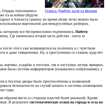
.
Отряды пополнялись
Олекса Довбуш, кадр из фильма
же из-за войны (будучи
арпат и близость границ: во время облав легко можно было
 использовала маргиналов для междуусобных разборок.
ка, которому все беспрекословно подчинялись.
Набеги
иц. Где начиналась вторая часть действа - охота за
 а после этого уже возвращаться на полонину и с чувством
хта и даже священники. Ну, и преступники со стажем, куда без
, корчмы, усадьбы и поселки, так и пастушьи лагеря, ярмарки,
шков была система информаторов (назывались побратимами), у
ния и богатые дворы были приспособлены к возможной
равила безопасности на случай захвата и системы оповещения
ные суды.
им образом месть со стороны властей более реальной. Кроме
ков. В результате
систематические атаки на города и села ко