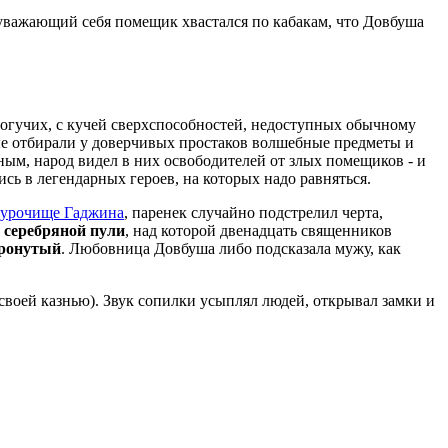
уважающий себя помещик хвастался по кабакам, что Довбуша
огучих, с кучей сверхспособностей, недоступных обычному
ые отбирали у доверчивых простаков волшебные предметы и
ным, народ видел в них освободителей от злых помещиков - и
сь в легендарных героев, на которых надо равняться.
урочище Гаджина
, паренек случайно подстрелил черта,
 серебряной пули
, над которой двенадцать священников
тронутый
. Любовница Довбуша либо подсказала мужу, как
 своей казнью). Звук сопилки усыплял людей, открывал замки и