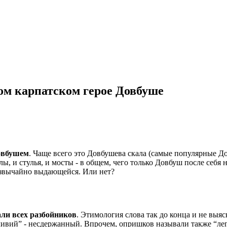
ом карпатском герое Довбуше
Довбушем
. Чаще всего это Довбушева скала (самые популярные Дов
лы, и стулья, и мосты - в общем, чего только Довбуш после себя 
езвычайно выдающейся. Или нет?
ли всех разбойников
. Этимология слова так до конца и не выяс
кливий” - несдержанный. Впрочем, опришков называли также “леге