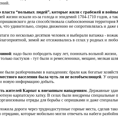
ений.
о пласта “вольных людей”, которые жили с грабежей и войны
й жизни искали из-за голода и эпидемий 1704-1710 годов, а так
пришковского дела способствовала слабоосвоенная территория К
та, что удивительно, сперва движению не сопротивлялась и даже
таги по несколько десятков человек и выбирали ватажка - вожа
 благоприятной, зимой же отсиживались в селах у родных и любовн
жчиной
: надо было побродить пару лет, понюхать вольной жизни,
только пастухов - тут были и ремесленники, мещане, мелкая шля
е были разборчивыми в нападениях: брали как богатые хозяйства
местного населения была чуть ли не всеобъемлющей
. У опри
, и новую информацию добыть.
сть жителей Карпат к внезапным нападениям
. Державные зда
уютную карпатскую хатку. В селах были внедрены специальные п
и организованы отряды для борьбы с опришками и даже специаль
оложила дороги через труднодоступные горные места, сделав так
отрядами, которые мобильно могли отвечать на набеги разбойни