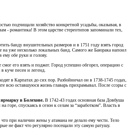
стью подчищали хозяйство конкретной усадьбы, оказывая, в
нам - романтика! В этом царстве стереотипов запоминали тех,
отить банду внушительных размеров и в 1751 году взять город
ее на уже несколько локальных банд. Самого же Баюрака напоил
в ему обе руки и голову.
е смог его взять и поджег. Город успешно обгорел, операцию с
в куче песен и легенд.
одят в Карпатах до сих пор. Разбойничал он в 1738-1745 годах,
ьтате всю оставшуюся жизнь главарь прихрамывал. После ссоры с
 ярмарку в Болехове.
В 1742-43 годах основная база Довбуша
а горе, спускаясь в сезон к селам за “заработком”. Власть в
 что при наличии жены у атамана не делало ему чести. Тело
рые не факт что регулярно посещали эту самую ратушу.