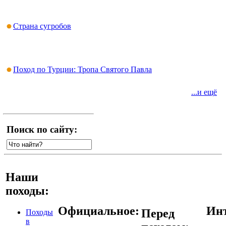
Страна сугробов
Поход по Турции: Тропа Святого Павла
...и ещё
Поиск по сайту:
Наши
походы:
Официальное:
Инт
Перед
Походы
в