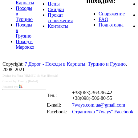
походом:
Карпаты
Цены
Походы
Скидки
в
Снаряжение
Прокат
Турцию
FAQ
снаряжения
Походы
Подготовка
Контакты
в
Грузию
Поход в
Марокко
Copyright:
7 Дорог - Походы в Карпаты, Турцию и Грузию
,
2008–2021
Design by: Yana [HRMFL] & Max [Romah]
Content by: Dmitry [Krabat]
Powered by:
+38(063)-363-96-42
Тел.:
+38(098)-506-80-55
E-mail:
7ways.com.ua@gmail.com
Facebook:
Страничка "7ways" Facebook.