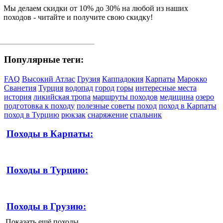
Мы делаем скидки от 10% до 30% на любой из наших
походов - читайте и получите свою скидку!
Популярные теги:
FAQ
Высокий Атлас
Грузия
Каппадокия
Карпаты
Марокко
Сванетия
Турция
водопад
город
горы
интересные места
история
ликийская тропа
маршруты походов
медицина
озеро
подготовка к походу
полезные советы
поход
поход в Карпаты
поход в Турцию
рюкзак
снаряжение
спальник
Походы в Карпаты:
Походы в Турцию:
Походы в Грузию:
Показать ещё походы