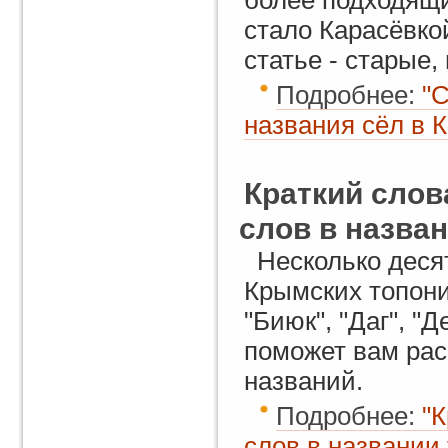
более подходящи
стало Карасёвкой
статье - старые
Подробнее:
"С
названия сёл в 
Краткий слов
слов в назва
Несколько деся
Крымских топоним
"Биюк", "Даг", "
поможет вам ра
названий.
Подробнее:
"К
слов в названии