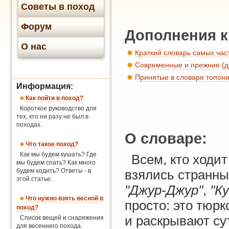
Советы в поход
Форум
Дополнения к
О нас
Краткий словарь самых час
Современные и прежние (до
Принятые в словаре топон
Информация:
Как пойти в поход?
Короткое руководство для
тех, кто ни разу не был в
походах.
О словаре:
Что такое поход?
Как мы будем кушать? Где
Всем, кто ходит
мы будем спать? Как много
будем ходить? Ответы - в
взялись странны
этой статье.
"Джур-Джур"
,
"К
Что нужно взять весной в
просто: это тюрк
поход?
и раскрывают су
Список вещей и снаряжения
для весеннего похода.