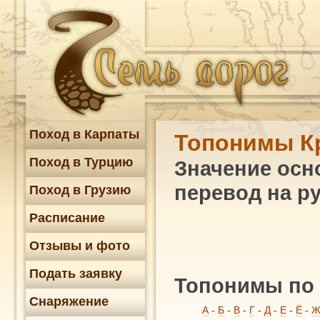
Поход в Карпаты
Топонимы К
Поход в Турцию
Значение осн
перевод на р
Поход в Грузию
Расписание
Отзывы и фото
Подать заявку
Топонимы по 
Снаряжение
А
-
Б
-
В
-
Г
-
Д
-
Е
-
Ё
-