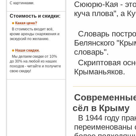
Сююрю-Кая - это 
С картинками.
куча плова", а К
Стоимость и скидки:
Какая цена?
В стоимость входит всё,
Словарь постро
кроме аренды снаряжения и
экскурсий по желанию.
Белянского "Кры
словарь".
Наши скидки.
Мы делаем скидки от 10%
Скриптовая осн
до 30% на любой из наших
походов - читайте и получите
Крыманьяков.
свою скидку!
Современные 
сёл в Крыму
В 1944 году пр
переименованы с