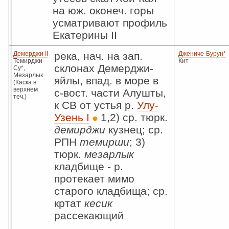
на юж. оконеч. горы
усматривают профиль
Екатерины II
Демерджи II
река, нач. на зап.
Джениче-Бурун*
Темирджи-
Кит
склонах Демерджи-
Су*,
Мезарлык
яйлы, впад. в море в
(Каска в
верхнем
с-вост. части Алушты,
теч.)
к СВ от устья р.
Улу-
Узень I
1,2) ср. тюрк.
демирджи
кузнец; ср.
РПН
темирши
; 3)
тюрк.
мезарлык
кладбище - р.
протекает мимо
старого кладбища; ср.
кртат
кесик
рассекающий