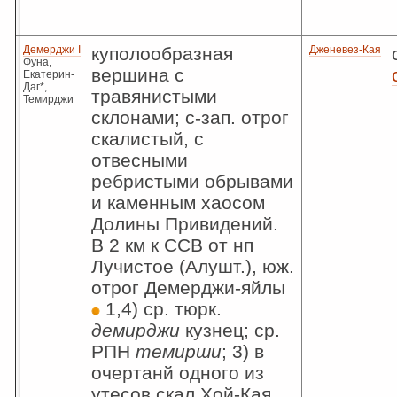
Демерджи I
куполообразная
Дженевез-Кая
Фуна,
вершина с
Екатерин-
Даг*,
травянистыми
Темирджи
склонами; с-зап. отрог
скалистый, с
отвесными
ребристыми обрывами
и каменным хаосом
Долины Привидений.
В 2 км к ССВ от нп
Лучистое (Алушт.), юж.
отрог Демерджи-яйлы
1,4) ср. тюрк.
демирджи
кузнец; ср.
РПН
темирши
; 3) в
очертанй одного из
утесов скал Хой-Кая