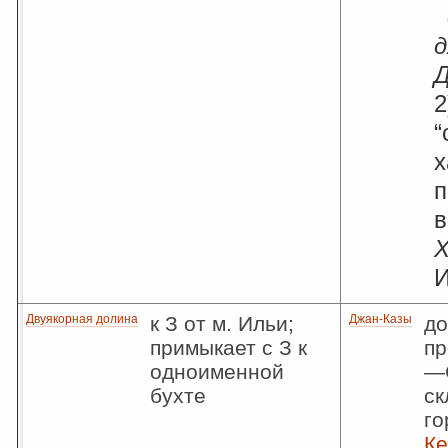
д
2
“
х
п
в
Двуякорная долина
к З от м. Ильи;
Джан-Казы
до
примыкает с З к
пр
одноименной
—С
бухте
ск
г
К