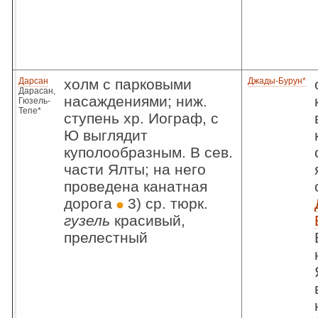
Дарсан
холм с парковыми
Джады-Бурун*
Дарасан,
насаждениями; ниж.
Гюзель-
Тепе*
ступень хр. Иограф, с
Ю выглядит
куполообразным. В сев.
части Ялты; на него
проведена канатная
дорога
3) ср. тюрк.
гузель
красивый,
прелестный