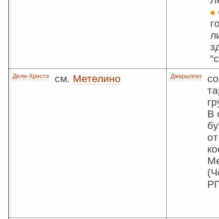
г
л
з
“
Дели-Христо
см.
Метелино
Джарылгач
со
та
гр
В 
бу
от
ко
М
(Ч
Р