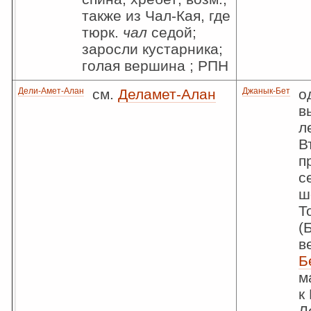
также из Чал-Кая, где
тюрк.
чал
седой;
заросли кустарника;
голая вершина ; РПН
Дели-Амет-Алан
см.
Деламет-Алан
Джанык-Бет
о
в
л
В
п
с
ш
Т
(
в
Б
м
к
Л