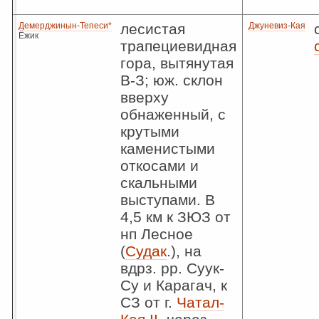
Демерджинын-Тепеси*
лесистая
Джуневиз-Кая
Ёжик
трапециевидная
гора, вытянутая
В-З; юж. склон
вверху
обнаженный, с
крутыми
каменистыми
откосами и
скальными
выступами. В
4,5 км к ЗЮЗ от
нп Лесное
(
Судак
.), на
вдрз. рр. Суук-
Су и Карагач, к
СЗ от г.
Чатал-