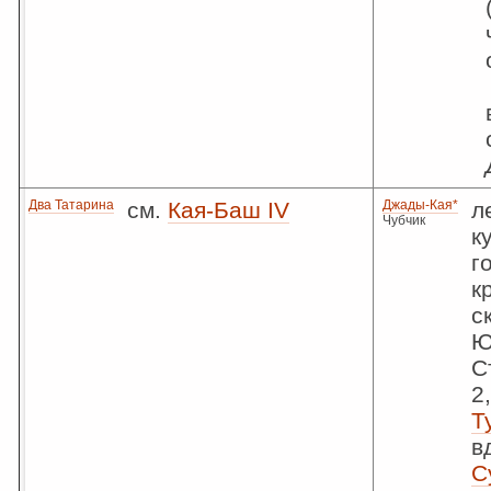
Два Татарина
см.
Кая-Баш IV
Джады-Кая*
л
Чубчик
к
г
к
с
Ю
С
2
Т
в
Су