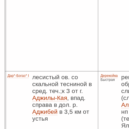
Дар*-Богаз* I
лесистый ов. со
Дерекойка
ре
Быстрая
скальной тесниной в
об
сред. теч.;к З от г.
сл
Аджилы-Кая
, впад.
(с
справа в дол. р.
Ал
Аджибей
в 3,5 км от
нп
устья
(т
Ял