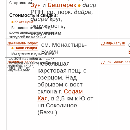
С картинками.
Зуя
и
Бештерек
даир
РПН; ср. тюрк.
дайре,
Стоимость и скидки:
даире
круг,
Какая цена?
окружность,
В стоимость входит всё,
окружение
кроме аренды снаряжения и
экскурсий по желанию.
Дакакнали-Топрах
см. Монастырь-
Демир-Хапу III
Наши скидки.
Бурун
Мы делаем скидки от 10%
до 30% на любой из наших
Данильча-Коба*
небольшая
Денгы-Баши*-Ка
походов - читайте и получите
Долемча-Хоба*,
свою скидку!
карстовая пещ. с
Явулча-Хоба*
озерцом. Над
обрывом с-вост.
склона г.
Седам-
Кая
, в 2,5 км к Ю от
нп Соколиное
(Бахч.)