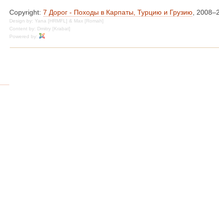
Copyright:
7 Дорог - Походы в Карпаты, Турцию и Грузию
, 2008–
Design by: Yana [HRMFL] & Max [Romah]
Content by: Dmitry [Krabat]
Powered by: