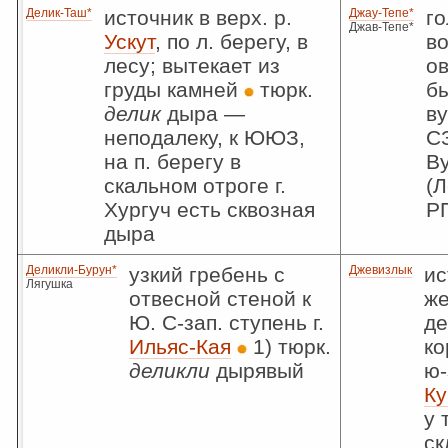
Делик-Таш*
источник в верх. р.
Джау-Тепе*
го
Джав-Тепе*
Ускут
, по л. берегу, в
во
лесу; вытекает из
о
груды камней
тюрк.
б
делик
дыра —
ву
неподалеку, к ЮЮЗ,
СЗ
на п. берегу в
В
скальном отроге г.
(Л
Хургуч есть сквозная
Р
дыра
Деликли-Бурун*
узкий гребень с
Джевизлык
ис
Лягушка
отвесной стеной к
же
Ю. С-зап. ступень г.
д
Ильяс-Кая
1) тюрк.
ко
деликли
дырявый
ю-
Ку
у 
ск