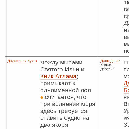
т
в
с
Д
н
в
в
п
Двуякорная бухта
между мысами
Джан-Дере*
ш
Хаджи-
Святого Ильи и
п
Дереси*
Киик-Атлама
;
м
примыкает к
Д
одноименной дол.
Б
считается, что
н
при волнении моря
В
здесь требуется
У
ставить судно на
к
два якоря
З