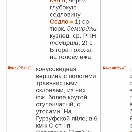
Кая II
, через
глубокую
седловину
Седло
1) ср.
тюрк.
демирджи
кузнец; ср. РПН
темирши
; 2) с
В гора похожа
на голову ежа
Демир*-Капу* I
конусовидная
Джунын-Кош*
вершина с пологими
травянистыми
склонами, из них
юж. более крутой,
ступенчатый, с
утесами. На
Гурзуфской яйле, в 6
км к С от нп