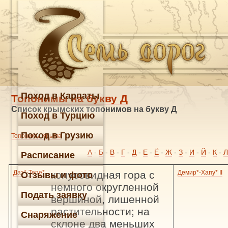
Поход в Карпаты
Топонимы на букву Д
Список крымских топонимов на букву Д
Поход в Турцию
Поход в Грузию
Топонимы Крыма
А
-
Б
-
В
-
Г
-
Д
-
Е
-
Ё
-
Ж
-
З
-
И
-
Й
-
К
-
Л
Расписание
Даз*-Тепе*
конусовидная гора с
Демир*-Хапу* II
Отзывы и фото
немного округленной
Подать заявку
вершиной, лишенной
растительности; на
Снаряжение
склоне два меньших