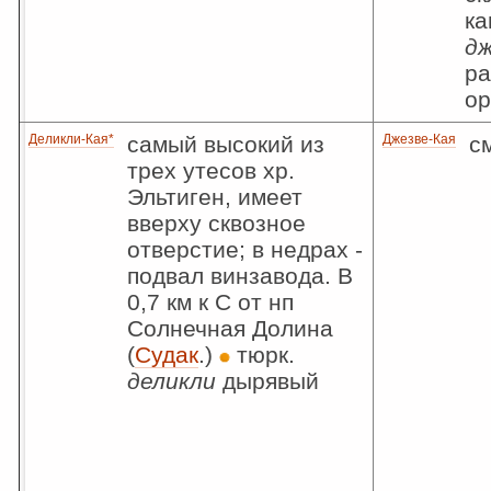
к
дж
ра
ор
Деликли-Кая*
самый высокий из
Джезве-Кая
с
трех утесов хр.
Эльтиген, имеет
вверху сквозное
отверстие; в недрах -
подвал винзавода. В
0,7 км к С от нп
Солнечная Долина
(
Судак
.)
тюрк.
деликли
дырявый