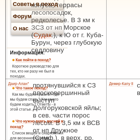
Советы в поход
конуса, террасы
лесопосадок,
Форум
редколесье. В 3 км к
ЗСЗ от нп Морское
О нас
(
Судак
.), к Ю от г. Куба-
Бурун, через глубокую
седловину
Информация:
Как пойти в поход?
Короткое руководство для
тех, кто ни разу не был в
походах.
Даир-Алан*
протянувшийся к СЗ
Демир-Капу II
Что такое поход?
плосковершинный
Как мы будем кушать? Где
выступ
мы будем спать? Как много
будем ходить? Ответы - в
Долгоруковской яйлы;
этой статье.
в сев. части порос
Что нужно взять весной в
лесом. В 3,5 км к ВСВ
поход?
от нп Дружное
Список вещей и снаряжения
(Симф.), в верх. рр.
для весеннего похода.