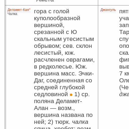
Деламет-Кая*
гора с голой
Джангуль
пя
Чалка
куполообразной
уча
вершиной,
зап
срезанной с Ю
Тар
скальным утесистым
спу
обрывом; сев. склон
оп
лесистый, юж.
ска
расчленен оврагами,
фи
в редколесье. Юж.
выв
вершина масс. Эчки-
7 к
Даг, соединенная со
Ол
средней глубокой
(Че
седловиной
1) ср.
дж
поляна Деламет-
Алан — возм.,
вершина названа по
ней; 2) тюрк.
чалка
спина, хребет; возм.,