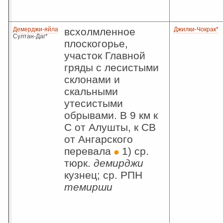
Демерджи-яйла
всхолмленное
Джилки-Чокрак*
Султан-Даг*
плоскогорье,
участок Главной
гряды с лесистыми
склонами и
скальными
утесистыми
обрывами. В 9 км к
С от Алушты, к СВ
от Ангарского
перевала
1) ср.
тюрк.
демирджи
кузнец; ср. РПН
темирши