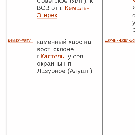
Советское (Ялт.), к
ВСВ от г.
Кемаль-
Эгерек
Демир*-Хапу* I
каменный хаос на
Джунын-Кош*-Бо
вост. склоне
г.
Кастель
, у сев.
окраины нп
Лазурное (Алушт.)