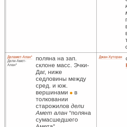
Деламет-Алан*
поляна на зап.
Джан-Хуторан
Дели-Амет-
склоне масс. Эчки-
Алан*
Даг, ниже
седловины между
сред. и юж.
вершинами
в
толковании
старожилов
дели
Амет алан
“поляна
сумасшедшего
Амета”