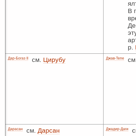
ял
В 
вр
Де
эт
ар
р.
Дар-Богаз II
см.
Цирубу
Джав-Тепе
см
Дарасан
см.
Дарсан
Джадир-Даги
с