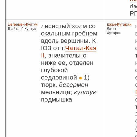
д
Р
Дегермен-Култук
лесистый холм со
Джан-Кутаран
Шайтан*-Култук
Джан-
скальным гребнем
Хуторан
вдоль вершины. К
ЮЗ от г.
Чатал-Кая
II
, значительно
ниже ее, отделен
глубокой
седловиной
1)
тюрк.
дегермен
мельница;
култук
подмышка