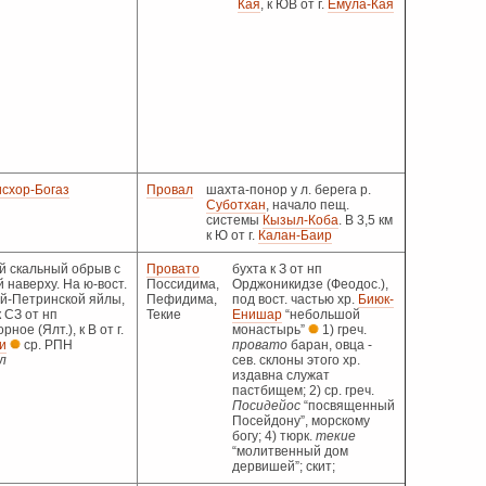
Кая
, к ЮВ от г.
Емула-Кая
схор-Богаз
Провал
шахта-понор у л. берега р.
Суботхан
, начало пещ.
системы
Кызыл-Коба
. В 3,5 км
к Ю от г.
Калан-Баир
й скальный обрыв с
Провато
бухта к З от нп
 наверху. На ю-вост.
Поссидима,
Орджоникидзе (Феодос.),
Ай-Петринской яйлы,
Пефидима,
под вост. частью хр.
Биюк-
к СЗ от нп
Текие
Енишар
“небольшой
ное (Ялт.), к В от г.
монастырь”
1) греч.
и
ср. РПН
провато
баран, овца -
л
сев. склоны этого хр.
издавна служат
пастбищем; 2) ср. греч.
Посидейос
“посвященный
Посейдону”, морскому
богу; 4) тюрк.
текие
“молитвенный дом
дервишей”; скит;