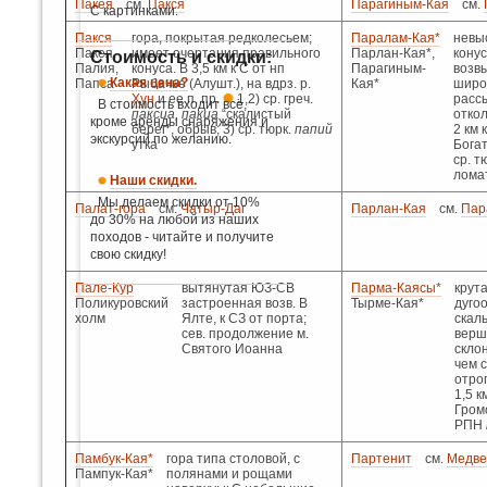
Пакея
см.
Пакся
Парагиным-Кая
см.
С картинками.
Пакся
гора, покрытая редколесьем;
Паралам-Кая*
невы
Пакея,
имеет очертания правильного
Парлан-Кая*,
кону
Стоимость и скидки:
Палия,
конуса. В 3,5 км к С от нп
Парагиным-
возв
Какая цена?
Папса
Рыбачье (Алушт.), на вдрз. р.
Кая*
широ
Хун
и ее п. пр.
1,2) ср. греч.
расс
В стоимость входит всё,
паксиа, пакиа
“скалистый
отко
кроме аренды снаряжения и
берег”, обрыв; 3) ср. тюрк.
папий
2 км 
экскурсий по желанию.
утка
Богат
ср. т
лома
Наши скидки.
Мы делаем скидки от 10%
Палат-гора
см.
Чатыр-Даг
Парлан-Кая
см.
Пар
до 30% на любой из наших
походов - читайте и получите
свою скидку!
Пале-Кур
вытянутая ЮЗ-СВ
Парма-Каясы*
крута
Поликуровский
застроенная возв. В
Тырме-Кая*
дуго
холм
Ялте, к СЗ от порта;
скал
сев. продолжение м.
верш
Святого Иоанна
склон
чем с
отрог
1,5 к
Громо
РПН
Памбук-Кая*
гора типа столовой, с
Партенит
см.
Медве
Пампук-Кая*
полянами и рощами