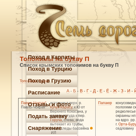
Поход в Карпаты
Топонимы на букву П
Список крымских топонимов на букву П
Поход в Турцию
Поход в Грузию
Топонимы Крыма
А
-
Б
-
В
-
Г
-
Д
-
Е
-
Ё
-
Ж
-
З
-
И
-
Расписание
Павел-Чокрак*
источник в верх. р.
Папаюр
конусовидн
Отзывы и фото
Павло-Чокрак*
Кучук-Карасу
, к Ю от
пологими с
Верхнего Кокасана, у
редколесье.
Подать заявку
дороги оттуда к пер.
окраины нп
Горуча
, слева; вода
на вдрз. рр
вытекает из трубы,
г.
Орта-Бур
Снаряжение
выше следы бассейна
седловину
ИЛ