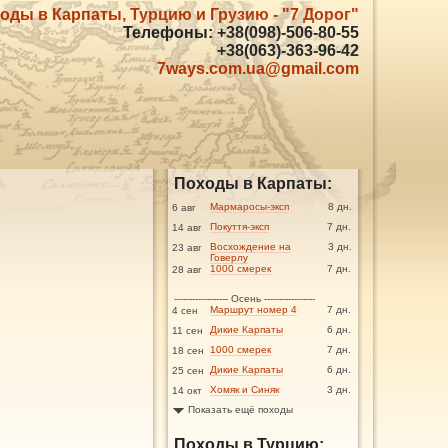
оды в Карпаты, Турцию и Грузию - "7 Дорог"
Телефоны: +38(098)-506-80-55
+38(063)-363-96-42
7ways.com.ua@gmail.com
Походы в Карпаты:
Мармаросы-эксп
8 дн.
6 авг
Покуття-эксп
7 дн.
14 авг
Восхождение на
3 дн.
23 авг
Говерлу
1000 смерек
7 дн.
28 авг
------------------ Осень -----------------
Маршрут номер 4
7 дн.
4 сен
Дикие Карпаты
6 дн.
11 сен
1000 смерек
7 дн.
18 сен
Дикие Карпаты
6 дн.
25 сен
Хомяк и Синяк
3 дн.
14 окт
Показать ещё походы
Походы в Турцию: