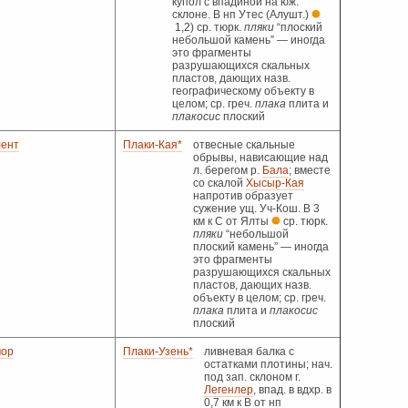
купол с впадиной на юж.
склоне. В нп Утес (Алушт.)
1,2) ср. тюрк.
пляки
“плоский
небольшой камень” — иногда
это фрагменты
разрушающихся скальных
пластов, дающих назв.
географическому объекту в
целом; ср. греч.
плака
плита и
плакосис
плоский
ент
Плаки-Кая*
отвесные скальные
обрывы, нависающие над
л. берегом р.
Бала
; вместе
со скалой
Хысыр-Кая
напротив образует
сужение ущ. Уч-Кош. В 3
км к С от Ялты
ср. тюрк.
пляки
“небольшой
плоский камень” — иногда
это фрагменты
разрушающихся скальных
пластов, дающих назв.
объекту в целом; ср. греч.
плака
плита и
плакосис
плоский
ор
Плаки-Узень*
ливневая балка с
остатками плотины; нач.
под зап. склоном г.
Легенлер
, впад. в вдхр. в
0,7 км к В от нп