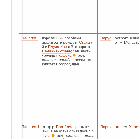
Панагия I
изрезанный оврагами
Парус
остроконечна
амфитеатр между гг.
Скала
с
от м. Монаст
З и
Емула-Кая
с В, в верх. р.
Пананьян-Узень
; зап. часть
урочища
Кушель
греч.
панагиа, панайа
пресвятая
(эпитет Богородицы)
Панагия II
л. пр р.
Бал-Алма
; раньше
Парфенон
см.
Херс
выше ее устья сливалась с р.
Гува
греч.
панагиа, панайа