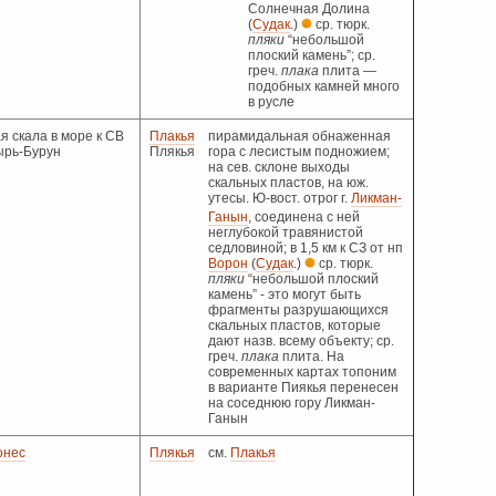
Солнечная Долина
(
Судак
.)
ср. тюрк.
пляки
“небольшой
плоский камень”; ср.
греч.
плака
плита —
подобных камней много
в русле
я скала в море к СВ
Плакья
пирамидальная обнаженная
ырь-Бурун
Плякья
гора с лесистым подножием;
на сев. склоне выходы
скальных пластов, на юж.
утесы. Ю-вост. отрог г.
Ликман-
Ганын
, соединена
с ней
неглубокой травянистой
седловиной; в 1,5 км к СЗ от нп
Ворон
(
Судак
.)
ср. тюрк.
пляки
“небольшой плоский
камень” - это могут быть
фрагменты разрушающихся
скальных пластов, которые
дают назв. всему объекту; ср.
греч.
плака
плита. На
современных картах топоним
в варианте Пиякья перенесен
на соседнюю гору Ликман-
Ганын
онес
Плякья
см.
Плакья