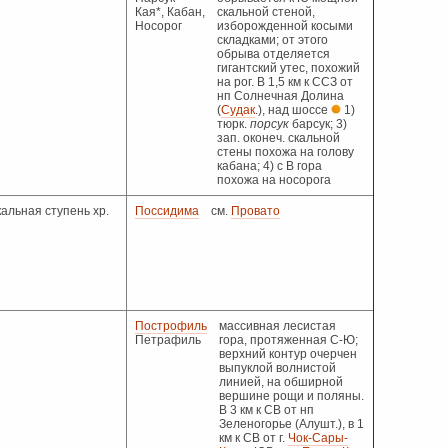
Кая*, Кабан,
скальной стеной,
Носорог
изборожденной косыми
складками; от этого
обрыва отделяется
гигантский утес, похожий
на рог. В 1,5 км к ССЗ от
нп Солнечная Долина
(
Судак
.), над шоссе
1)
тюрк.
порсук
барсук; 3)
зап. оконеч. скальной
стены похожа на голову
кабана; 4) с В гора
похожа на носорога
альная ступень хр.
Поссидима
см.
Провато
Построфиль
массивная лесистая
Петрафиль
гора, протяженная С-Ю;
верхний контур очерчен
выпуклой волнистой
линией, на обширной
вершине рощи и поляны.
В 3 км к СВ от нп
Зеленогорье (Алушт.), в 1
км к СВ от г.
Чок-Сары-