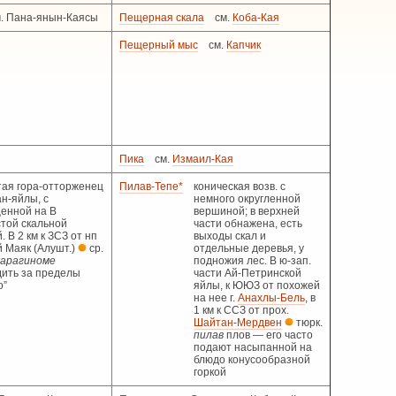
м. Пана-янын-Каясы
Пещерная скала
см.
Коба-Кая
Пещерный мыс
см.
Капчик
Пика
см.
Измаил-Кая
тая гора-отторженец
Пилав-Тепе*
коническая возв. с
н-яйлы, с
немного округленной
енной на В
вершиной; в верхней
стой скальной
части обнажена, есть
. В 2 км к ЗСЗ от нп
выходы скал и
 Маяк (Алушт.)
ср.
отдельные деревья, у
арагиноме
подножия лес. В ю-зап.
дить за пределы
части Ай-Петринской
о”
яйлы, к ЮЮЗ от похожей
на нее г.
Анахлы-Бель
, в
1 км к ССЗ от прох.
Шайтан-Мердвен
тюрк.
пилав
плов — его часто
подают насыпанной на
блюдо конусообразной
горкой