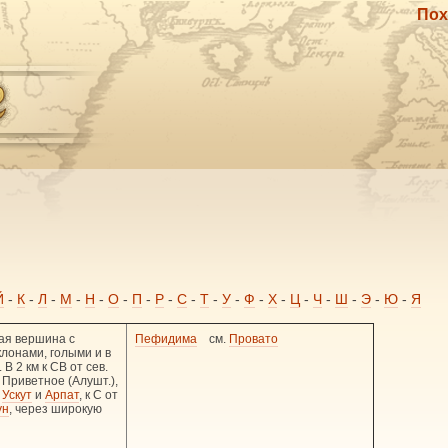
Пох
Й
-
К
-
Л
-
М
-
Н
-
О
-
П
-
Р
-
С
-
Т
-
У
-
Ф
-
Х
-
Ц
-
Ч
-
Ш
-
Э
-
Ю
-
Я
ая вершина с
Пефидима
см.
Провато
клонами, голыми и в
 В 2 км к СВ от сев.
 Приветное (Алушт.),
.
Ускут
и
Арпат
, к С от
ун
, через широкую