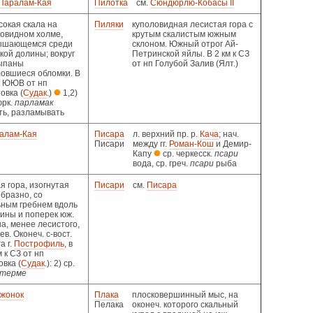
Паралам-Кая
Пилотка
см.
Сюндюрлю-Кобасы II
сокая скала на
Пиляки
куполовидная лесистая гора с
совидном холме,
крутым скалистым южным
ышающемся среди
склоном. Южный отрог Ай-
кой долины; вокруг
Петринской яйлы. В 2 км к СЗ
ыпаны
от нп Голубой Залив (Ялт.)
ловшиеся обломки. В
к ЮЮВ от нп
овка (
Судак
.)
1,2)
юрк.
парламак
ть, разламывать
алам-Кая
Писара
л. верхний пр. р.
Кача
; нач.
Писари
между гг.
Роман-Кош
и Демир-
Капу
ср. черкесск.
псари
вода, ср. греч.
псари
рыба
я гора, изогнутая
Писари
см.
Писара
образно, со
ьным гребнем вдоль
ины и поперек юж.
а, менее лесистого,
ев. Оконеч. с-вост.
а г.
Построфиль
, в
м к СЗ от нп
вка (
Судак
.): 2) ср.
терме
жонок
Плака
плосковершинный мыс, на
Пелака
оконеч. которого скальный