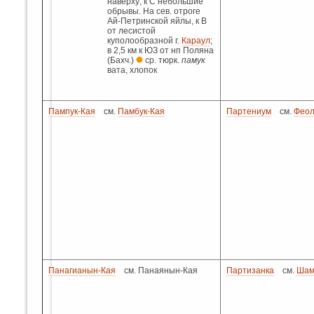
наверху; к С небольшие
обрывы. На сев. отроге
Ай-Петринской яйлы, к В
от лесистой
куполообразной г.
Караул
;
в 2,5 км к ЮЗ от нп Поляна
(Бахч.)
ср. тюрк.
памук
вата, хлопок
Пампук-Кая
см.
Памбук-Кая
Партениум
см.
Феол
Панагианын-Кая
см. Панаянын-Кая
Партизанка
см.
Шам