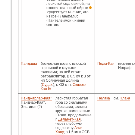
лесистой седловиной; на
оконеч. скальный обрыв
существует мнение, что
из греч.
Пантелис
(Пантелеймон), имени
святого
Пандаша
безлесная возв. с плоской
Педы-Кая
нижняя ск
вершиной и крутыми
Иограф
склонами; на ней стоит
ретранслятор. В 0,5 км к В от
нп Солнечная Долина
(
Судак
.), к ЮЗ от г.
Сююрю-
Кая IV
Панджарлар-Кая*
лесистая горбатая
Пелака
см.
Плака
Пандчар-Кая*,
гора со скальными
Эльтиген (?)
обрывами; склоны
крутые, каменистые.
Ю-зап. продолжение
г.
Деламет-Кая
,
через глубокую
седловину
Ачик-
Хапу
; в 1,5 км к ССВ