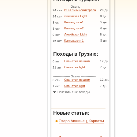
------------------ Осень -----------------
ВСЯ Ликийская тропа
28 дн.
24 сен
Ликийская Light
8 дн.
24 сен
Каппадокия-1
5 дн.
3 окт
Каппадокия-2
6 дн.
8 окт
Ликийская Light
8 дн.
9 окт
Каппадокия-1
5 дн.
15 окт
Походы в Грузию:
Сванетия пешком
12 дн.
6 авг
Сванетия light
7 дн.
21 авг
------------------ Осень -----------------
Сванетия пешком
12 дн.
3 сен
Сванетия light
7 дн.
1 окт
Показать ещё походы
Новые статьи:
Озеро Апшинец, Карпаты