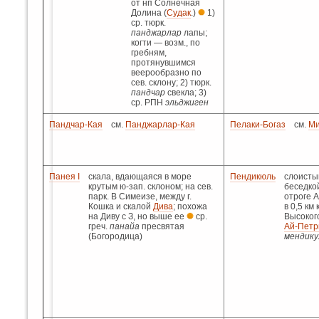
от нп Солнечная
Долина (
Судак
.)
1)
ср. тюрк.
панджарлар
лапы;
когти — возм., по
гребням,
протянувшимся
веерообразно по
сев. склону; 2) тюрк.
пандчар
свекла; 3)
ср. РПН
эльджиген
Пандчар-Кая
см.
Панджарлар-Кая
Пелаки-Богаз
см.
Ми
Панея I
скала, вдающаяся в море
Пендикюль
слоисты
крутым ю-зап. склоном; на сев.
беседкой
парк. В Симеизе, между г.
отроге 
Кошка и скалой
Дива
; похожа
в 0,5 км 
на Диву с З, но выше ее
ср.
Высокогор
греч.
панайа
пресвятая
Ай-Петр
(Богородица)
мендику