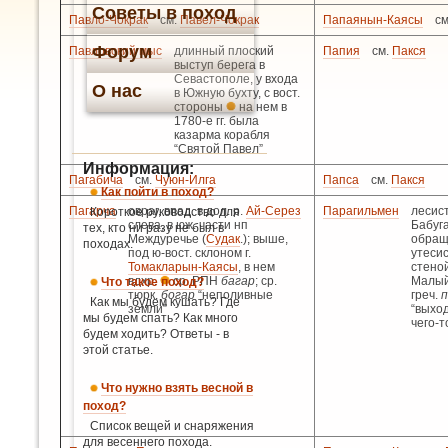
Советы в поход
Павло-Чокрак
см.
Павел-Чокрак
Папаянын-Каясы
с
Форум
Павловский мыс
длинный плоский
Папия
см.
Пакся
выступ берега в
Севастополе, у входа
О нас
в Южную бухту, с вост.
стороны
на нем в
1780-е гг. была
казарма корабля
“Святой Павел”
Информация:
Пагабича
см.
Чуюн-Илга
Папса
см.
Пакся
Как пойти в поход?
Пагарча
овраг, впад. в дол. р.
Ай-Серез
Парагильмен
лесис
Короткое руководство для
слева, в юж. части нп
Бабуга
тех, кто ни разу не был в
Междуречье (
Судак
.); выше,
обращ
походах.
под ю-вост. склоном г.
утеси
Томакларын-Каясы
, в нем
стеной
вдхр.
ср. РПН
багар
; ср.
Малый
Что такое поход?
тюрк.
богар
“неполивные
греч.
п
Как мы будем кушать? Где
земли”
“выхо
мы будем спать? Как много
чего-т
будем ходить? Ответы - в
этой статье.
Что нужно взять весной в
поход?
Список вещей и снаряжения
для весеннего похода.