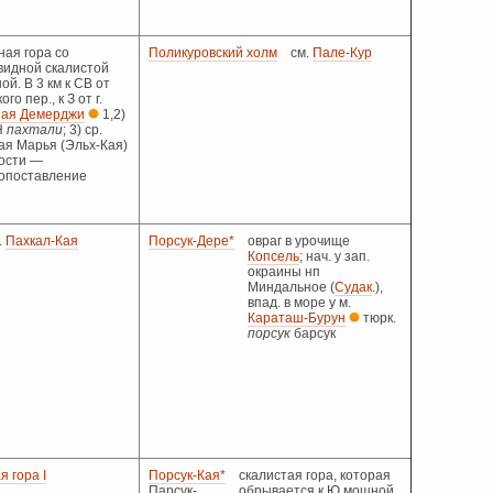
ная гора со
Поликуровский холм
см.
Пале-Кур
идной скалистой
й. В 3 км к СВ от
го пер., к З от г.
ая Демерджи
1,2)
Н
пахтали
; 3) ср.
ая Марья (Эльх-Кая)
ости —
опоставление
.
Пахкал-Кая
Порсук-Дере*
овраг в урочище
Копсель
; нач. у зап.
окраины нп
Миндальное (
Судак
.),
впад. в море у м.
Караташ-Бурун
тюрк.
порсук
барсук
я гора I
Порсук-Кая*
скалистая гора, которая
Парсук-
обрывается к Ю мощной