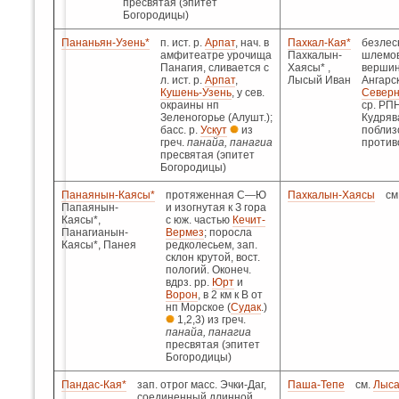
пресвятая (эпитет
Богородицы)
Пананьян-Узень*
п. ист. р.
Арпат
, нач. в
Пахкал-Кая*
безлес
амфитеатре урочища
Пахкалын-
шлемов
Панагия, сливается с
Хаясы* ,
вершино
л. ист. р.
Арпат
,
Лысый Иван
Ангарско
Кушень-Узень
, у сев.
Северн
окраины нп
ср. РП
Зеленогорье (Алушт.);
Кудряв
басс. р.
Ускут
из
поблиз
греч.
панайа, панагиа
против
пресвятая (эпитет
Богородицы)
Панаянын-Каясы*
протяженная С—Ю
Пахкалын-Хаясы
см
Папаянын-
и изогнутая к З гора
Каясы*,
с юж. частью
Кечит-
Панагианын-
Вермез
; поросла
Каясы*, Панея
редколесьем, зап.
склон крутой, вост.
пологий. Оконеч.
вдрз. рр.
Юрт
и
Ворон
, в 2 км к В от
нп Морское (
Судак
.)
1,2,3) из греч.
панайа, панагиа
пресвятая (эпитет
Богородицы)
Пандас-Кая*
зап. отрог масс. Эчки-Даг,
Паша-Тепе
см.
Лыса
соединенный длинной